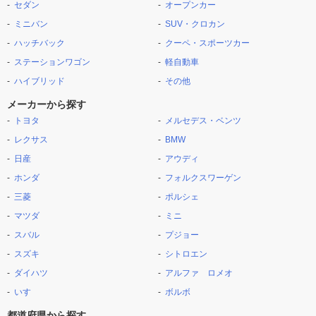
セダン
オープンカー
ミニバン
SUV・クロカン
ハッチバック
クーペ・スポーツカー
ステーションワゴン
軽自動車
ハイブリッド
その他
メーカーから探す
トヨタ
メルセデス・ベンツ
レクサス
BMW
日産
アウディ
ホンダ
フォルクスワーゲン
三菱
ポルシェ
マツダ
ミニ
スバル
プジョー
スズキ
シトロエン
ダイハツ
アルファ ロメオ
いすゞ
ボルボ
都道府県から探す