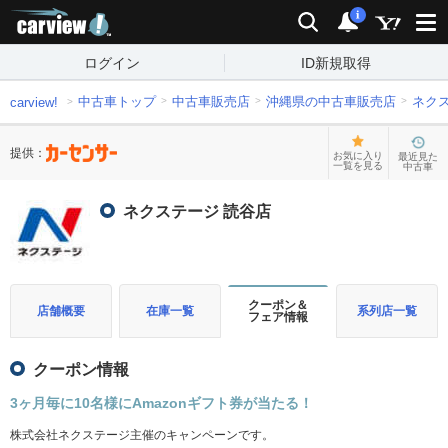
carview!
検索
通知
i
ログイン
ID新規取得
中古車トップ
中古車販売店
沖縄県の中古車販売店
ネク
carview!
提供：
お気に入り
最近見た
一覧を見る
中古車
ネクステージ 読谷店
クーポン＆
店舗概要
在庫一覧
系列店一覧
フェア情報
クーポン情報
3ヶ月毎に10名様にAmazonギフト券が当たる！
株式会社ネクステージ主催のキャンペーンです。