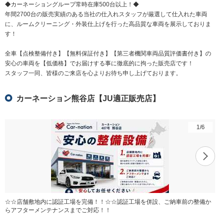
◆カーネーショングループ常時在庫500台以上！◆
年間2700台の販売実績のある当社の仕入れスタッフが厳選して仕入れた車両
に、ルームクリーニング・外装仕上げを行った高品質な車両を展示しておりま
す！
全車【点検整備付き】【無料保証付き】【第三者機関車両品質評価書付き】の
安心の車両を【低価格】でお届けする事に徹底的に拘った販売店です！
スタッフ一同、皆様のご来店を心よりお待ち申し上げております。
カーネーション熊谷店【JU適正販売店】
1
/
6
☆☆店舗敷地内に認証工場を完備！！☆☆認証工場を併設、ご納車前の整備か
らアフターメンテナンスまでご対応！！