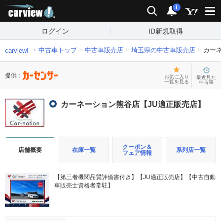
carview!
検索
通知
i
ログイン
ID新規取得
中古車トップ
中古車販売店
埼玉県の中古車販売店
カー
carview!
提供：
お気に入り
最近見た
一覧を見る
中古車
カーネーション熊谷店【JU適正販売店】
クーポン＆
店舗概要
在庫一覧
系列店一覧
フェア情報
【第三者機関品質評価書付き】【JU適正販売店】【中古自動
車販売士資格者常駐】