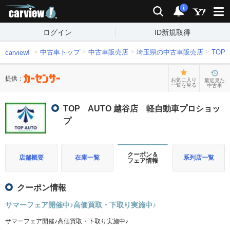
carview!
検索
通知
i
ログイン
ID新規取得
中古車トップ
中古車販売店
埼玉県の中古車販売店
TOP
carview!
提供：
お気に入り
最近見た
一覧を見る
中古車
TOP AUTO 越谷店 軽自動車プロショッ
プ
クーポン＆
店舗概要
在庫一覧
系列店一覧
フェア情報
クーポン情報
サマーフェア開催中♪高価買取・下取り実施中♪
サマーフェア開催♪高価買取・下取り実施中♪