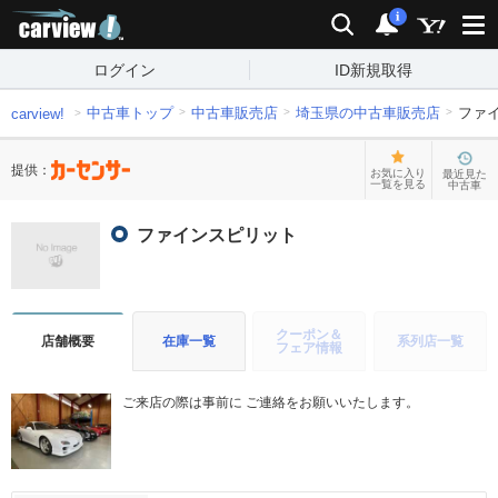
carview!
検索
通知
i
ログイン
ID新規取得
中古車トップ
中古車販売店
埼玉県の中古車販売店
ファ
carview!
提供：
お気に入り
最近見た
一覧を見る
中古車
ファインスピリット
クーポン＆
店舗概要
在庫一覧
系列店一覧
フェア情報
ご来店の際は事前に ご連絡をお願いいたします。