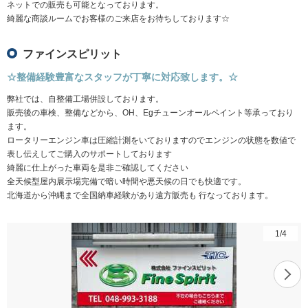
ネットでの販売も可能となっております。
綺麗な商談ルームでお客様のご来店をお待ちしております☆
ファインスピリット
☆整備経験豊富なスタッフが丁寧に対応致します。☆
弊社では、自整備工場併設しております。
販売後の車検、整備などから、OH、Egチューンオールペイント等承っており
ます。
ロータリーエンジン車は圧縮計測をいておりますのでエンジンの状態を数値で
表し伝えしてご購入のサポートしております
綺麗に仕上がった車両を是非ご確認してください
全天候型屋内展示場完備で暗い時間や悪天候の日でも快適です。
北海道から沖縄まで全国納車経験があり遠方販売も 行なっております。
1
/
4