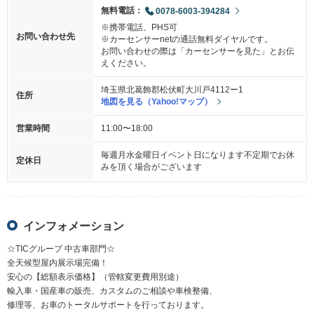
無料電話：
0078-6003-394284
※携帯電話、PHS可
お問い合わせ先
※カーセンサーnetの通話無料ダイヤルです。
お問い合わせの際は「カーセンサーを見た」とお伝
えください。
埼玉県北葛飾郡松伏町大川戸4112ー1
住所
地図を見る（Yahoo!マップ）
営業時間
11:00〜18:00
毎週月水金曜日イベント日になります不定期でお休
定休日
みを頂く場合がございます
インフォメーション
☆TICグループ 中古車部門☆
全天候型屋内展示場完備！
安心の【総額表示価格】（管轄変更費用別途）
輸入車・国産車の販売、カスタムのご相談や車検整備、
修理等、お車のトータルサポートを行っております。