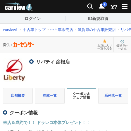
carview!
検索
通知
i
ログイン
ID新規取得
中古車トップ
中古車販売店
滋賀県の中古車販売店
リバテ
carview!
提供：
お気に入り
最近見た
一覧を見る
中古車
リバティ 彦根店
クーポン＆
店舗概要
在庫一覧
系列店一覧
フェア情報
クーポン情報
来店＆成約で！！ ドラレコ本体プレゼント！！