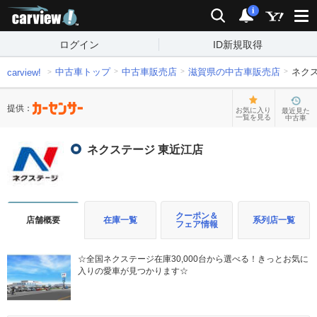
carview!
検索
通知
i
ログイン
ID新規取得
中古車トップ
中古車販売店
滋賀県の中古車販売店
ネク
carview!
提供：
お気に入り
最近見た
一覧を見る
中古車
ネクステージ 東近江店
クーポン＆
店舗概要
在庫一覧
系列店一覧
フェア情報
☆全国ネクステージ在庫30,000台から選べる！きっとお気に
入りの愛車が見つかります☆