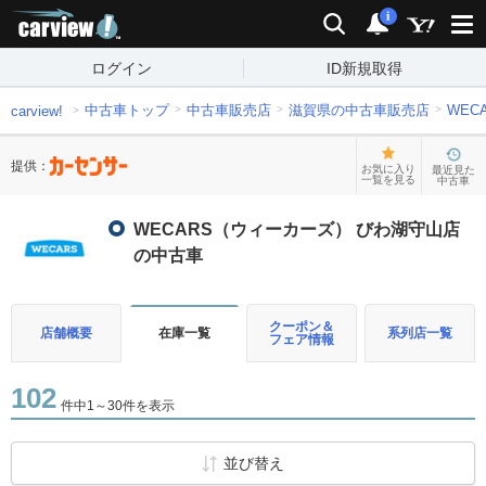
carview!
検索
通知
i
ログイン
ID新規取得
中古車トップ
中古車販売店
滋賀県の中古車販売店
WEC
carview!
提供：
お気に入り
最近見た
一覧を見る
中古車
WECARS（ウィーカーズ） びわ湖守山店
の中古車
クーポン＆
店舗概要
在庫一覧
系列店一覧
フェア情報
102
件中1～30件を表示
並び替え