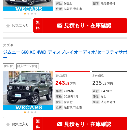
保証
保証付
整備
法定整備付
住所
滋賀県 守山市
無
見積もり・在庫確認
料
スズキ
ジムニー 660 XC 4WD ディスプレイオーディオ/セーフティサポ
ー
保証付
購入プラン付き
支払総額
本体価格
.
.
243
235
8
2
万円
万円
年式
2025年
走行
0.4万km
車検
2028年4月
修復
なし
保証
保証付
整備
法定整備付
住所
滋賀県 守山市
無
見積もり・在庫確認
料