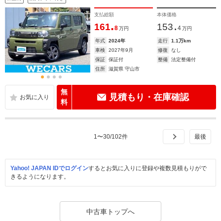
支払総額
本体価格
.
.
161
153
8
4
万円
万円
年式
2024年
走行
1.1万km
車検
2027年9月
修復
なし
保証
保証付
整備
法定整備付
住所
滋賀県 守山市
無
見積もり・在庫確認
料
1
〜
30
/
102
件
Yahoo! JAPAN IDでログイン
するとお気に入りに登録や複数見積もりがで
きるようになります。
中古車トップへ