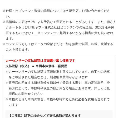
※仕様・オプション・装備の詳細については各販売店にお問い合わせくださ
い。
※当情報の内容は各社により予告なく変更されることがあります。また、(株)リ
クルートおよびLINEヤフー株式会社は当コンテンツの完全性、無誤謬性を保
証するものではなく、当コンテンツに起因するいかなる損害の責も負いかね
ます。
※コンテンツもしくはデータの全部または一部を無断で転写、転載、複製する
ことを禁じます。
カーセンサーの支払総額は店頭乗り出し価格です
支払総額（税込） ＝ 車両本体価格＋諸費用
※カーセンサーの支払総額は店頭納車を前提にしています。自宅への納車
をご希望された場合などは、別途納車費用がかかります
※販売店の所在する所轄運輸支局以外で登録する際や、車の定置場所、登
録月によって、手数料や税金の額が異なる場合があります。詳しくは販
売店にお問合せください
※車検の切れた車両の場合、車検を取得するために必要な費用も含まれて
います
【ご注意】以下の場合などで支払総額が変わります