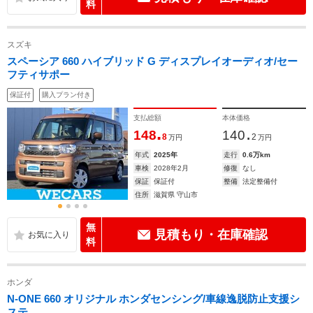
料
スズキ
スペーシア 660 ハイブリッド G ディスプレイオーディオ/セー
フティサポー
保証付
購入プラン付き
支払総額
本体価格
.
.
148
140
8
2
万円
万円
年式
2025年
走行
0.6万km
車検
2028年2月
修復
なし
保証
保証付
整備
法定整備付
住所
滋賀県 守山市
無
見積もり・在庫確認
料
ホンダ
N-ONE 660 オリジナル ホンダセンシング/車線逸脱防止支援シ
ステ