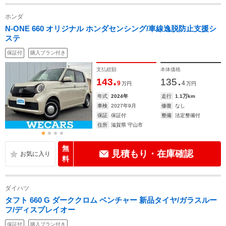
ホンダ
N-ONE 660 オリジナル ホンダセンシング/車線逸脱防止支援シ
ステ
保証付
購入プラン付き
支払総額
本体価格
.
.
143
135
9
4
万円
万円
年式
2024年
走行
1.1万km
車検
2027年9月
修復
なし
保証
保証付
整備
法定整備付
住所
滋賀県 守山市
無
見積もり・在庫確認
料
ダイハツ
タフト 660 G ダーククロム ベンチャー 新品タイヤ/ガラスルー
フ/ディスプレイオー
保証付
購入プラン付き