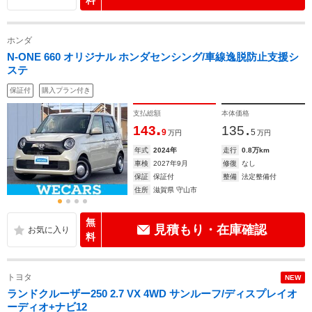
料
ホンダ
N-ONE 660 オリジナル ホンダセンシング/車線逸脱防止支援シ
ステ
保証付
購入プラン付き
支払総額
本体価格
.
.
143
135
9
5
万円
万円
年式
2024年
走行
0.8万km
車検
2027年9月
修復
なし
保証
保証付
整備
法定整備付
住所
滋賀県 守山市
無
見積もり・在庫確認
料
トヨタ
NEW
ランドクルーザー250 2.7 VX 4WD サンルーフ/ディスプレイオ
ーディオ+ナビ12