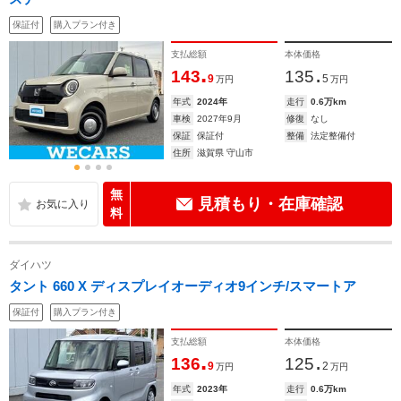
保証付
購入プラン付き
支払総額
本体価格
.
.
143
135
9
5
万円
万円
年式
2024年
走行
0.6万km
車検
2027年9月
修復
なし
保証
保証付
整備
法定整備付
住所
滋賀県 守山市
無
見積もり・在庫確認
料
ダイハツ
タント 660 X ディスプレイオーディオ9インチ/スマートア
保証付
購入プラン付き
支払総額
本体価格
.
.
136
125
9
2
万円
万円
年式
2023年
走行
0.6万km