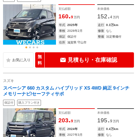
支払総額
本体価格
.
.
160
152
9
4
万円
万円
年式
2025年
走行
0.3万km
車検
2028年2月
修復
なし
保証
保証付
整備
法定整備付
住所
滋賀県 守山市
無
見積もり・在庫確認
料
スズキ
スペーシア 660 カスタム ハイブリッド XS 4WD 純正 9インチ
メモリーナビ/セーフティサポ
保証付
購入プラン付き
支払総額
本体価格
.
.
203
195
9
9
万円
万円
年式
2024年
走行
0.4万km
車検
2027年3月
修復
なし