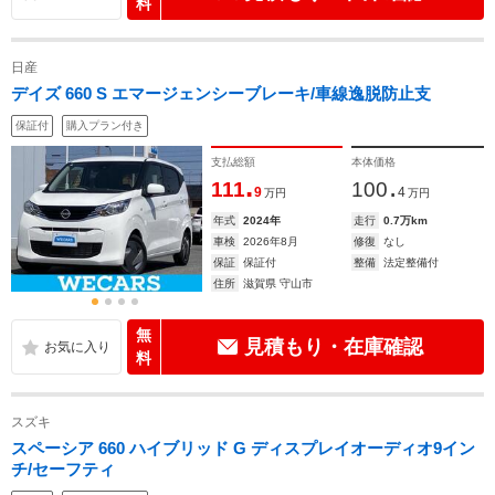
料
日産
デイズ 660 S エマージェンシーブレーキ/車線逸脱防止支
保証付
購入プラン付き
支払総額
本体価格
.
.
111
100
9
4
万円
万円
年式
2024年
走行
0.7万km
車検
2026年8月
修復
なし
保証
保証付
整備
法定整備付
住所
滋賀県 守山市
無
見積もり・在庫確認
料
スズキ
スペーシア 660 ハイブリッド G ディスプレイオーディオ9イン
チ/セーフティ