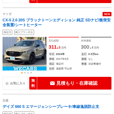
マツダ
NEW
CX-5 2.0 20S ブラックトーンエディション 純正 SDナビ/衝突安
全装置/シートヒーター
保証付
購入プラン付き
支払総額
本体価格
.
.
311
300
5
4
万円
万円
年式
2024年
走行
0.9万km
車検
2027年6月
修復
なし
保証
保証付
整備
法定整備付
住所
滋賀県 守山市
無
見積もり・在庫確認
料
日産
デイズ 660 S エマージェンシーブレーキ/車線逸脱防止支
保証付
購入プラン付き