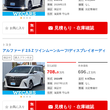
車検
2028年2月
修復
なし
保証
保証付
整備
法定整備付
住所
滋賀県 守山市
無
見積もり・在庫確認
料
トヨタ
アルファード 2.5 Z ツインムーンルーフ/ディスプレイオーディ
保証付
購入プラン付き
支払総額
本体価格
.
.
708
696
9
2
万円
万円
年式
2024年
走行
0.9万km
車検
2027年12月
修復
なし
保証
保証付
整備
法定整備付
住所
滋賀県 守山市
無
見積もり・在庫確認
料