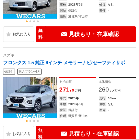
車検
2028年6月
修復
なし
保証
保証付
整備
-
住所
滋賀県 守山市
無
見積もり・在庫確認
料
スズキ
フロンクス 1.5 純正 9インチ メモリーナビ/セーフティサポ
保証付
購入プラン付き
支払総額
本体価格
.
.
271
260
9
6
万円
万円
年式
2025年
走行
40km
車検
2028年5月
修復
なし
保証
保証付
整備
-
住所
滋賀県 守山市
無
見積もり・在庫確認
料