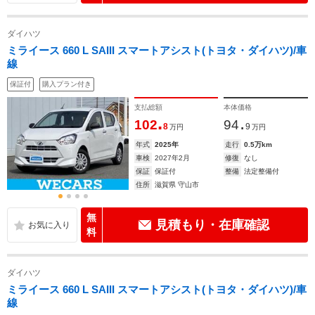
ダイハツ
ミライース 660 L SAIII スマートアシスト(トヨタ・ダイハツ)/車
線
保証付
購入プラン付き
支払総額
本体価格
.
.
102
94
8
9
万円
万円
年式
2025年
走行
0.5万km
車検
2027年2月
修復
なし
保証
保証付
整備
法定整備付
住所
滋賀県 守山市
無
見積もり・在庫確認
料
ダイハツ
ミライース 660 L SAIII スマートアシスト(トヨタ・ダイハツ)/車
線