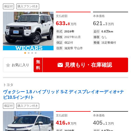
保証付
購入プラン付き
支払総額
本体価格
.
.
633
621
8
3
万円
万円
年式
2024年
走行
0.8万km
車検
2027年11月
修復
なし
保証
保証付
整備
法定整備付
住所
滋賀県 守山市
無
見積もり・在庫確認
料
トヨタ
ヴォクシー 1.8 ハイブリッド S-Z ディスプレイオーディオ+ナ
ビ10.5インチ/ト
保証付
購入プラン付き
支払総額
本体価格
.
.
416
405
9
1
万円
万円
年式
2025年
走行
0.9万km