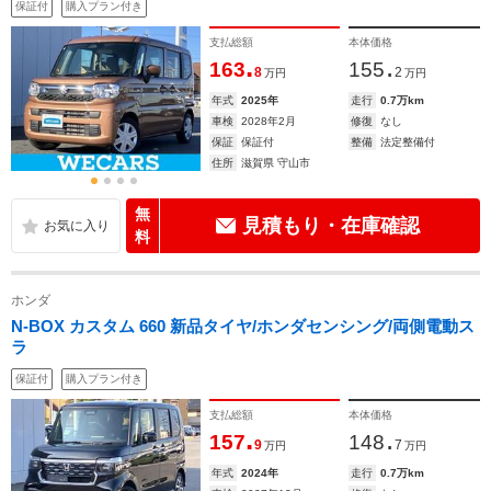
保証付
購入プラン付き
支払総額
本体価格
.
.
163
155
8
2
万円
万円
年式
2025年
走行
0.7万km
車検
2028年2月
修復
なし
保証
保証付
整備
法定整備付
住所
滋賀県 守山市
無
見積もり・在庫確認
料
ホンダ
N-BOX カスタム 660 新品タイヤ/ホンダセンシング/両側電動ス
ラ
保証付
購入プラン付き
支払総額
本体価格
.
.
157
148
9
7
万円
万円
年式
2024年
走行
0.7万km