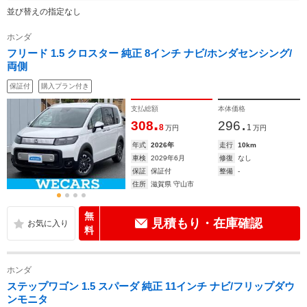
並び替えの指定なし
ホンダ
フリード 1.5 クロスター 純正 8インチ ナビ/ホンダセンシング/
両側
保証付
購入プラン付き
支払総額
本体価格
.
.
308
296
8
1
万円
万円
年式
2026年
走行
10km
車検
2029年6月
修復
なし
保証
保証付
整備
-
住所
滋賀県 守山市
無
見積もり・在庫確認
料
ホンダ
ステップワゴン 1.5 スパーダ 純正 11インチ ナビ/フリップダウ
ンモニタ