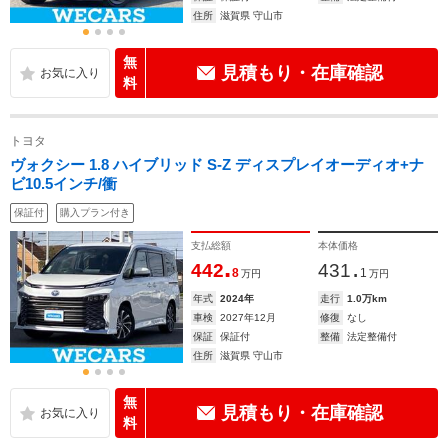
住所
滋賀県 守山市
無
見積もり・在庫確認
料
トヨタ
ヴォクシー 1.8 ハイブリッド S-Z ディスプレイオーディオ+ナ
ビ10.5インチ/衝
保証付
購入プラン付き
支払総額
本体価格
.
.
442
431
8
1
万円
万円
年式
2024年
走行
1.0万km
車検
2027年12月
修復
なし
保証
保証付
整備
法定整備付
住所
滋賀県 守山市
無
見積もり・在庫確認
料