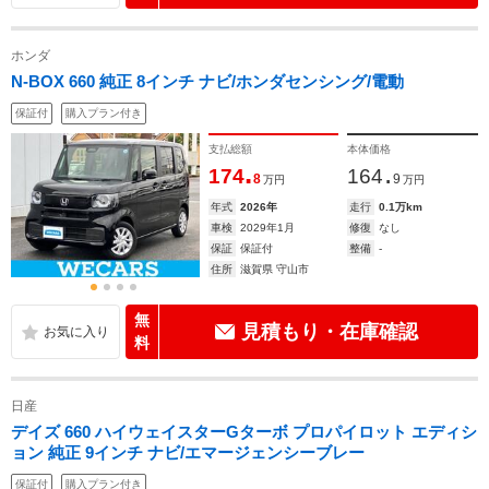
ホンダ
N-BOX 660 純正 8インチ ナビ/ホンダセンシング/電動
保証付
購入プラン付き
支払総額
本体価格
.
.
174
164
8
9
万円
万円
年式
2026年
走行
0.1万km
車検
2029年1月
修復
なし
保証
保証付
整備
-
住所
滋賀県 守山市
無
見積もり・在庫確認
料
日産
デイズ 660 ハイウェイスターGターボ プロパイロット エディシ
ョン 純正 9インチ ナビ/エマージェンシーブレー
保証付
購入プラン付き