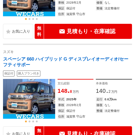
車検
2028年2月
修復
なし
保証
保証付
整備
法定整備付
住所
滋賀県 守山市
無
見積もり・在庫確認
料
スズキ
スペーシア 660 ハイブリッド G ディスプレイオーディオ/セー
フティサポー
保証付
購入プラン付き
支払総額
本体価格
.
.
148
140
8
2
万円
万円
年式
2025年
走行
0.6万km
車検
2028年2月
修復
なし
保証
保証付
整備
法定整備付
住所
滋賀県 守山市
無
見積もり・在庫確認