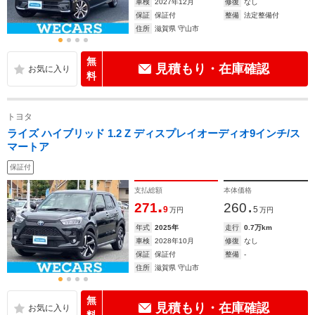
車検
2027年12月
修復
なし
保証
保証付
整備
法定整備付
住所
滋賀県 守山市
無
見積もり・在庫確認
料
トヨタ
ライズ ハイブリッド 1.2 Z ディスプレイオーディオ9インチ/ス
マートア
保証付
支払総額
本体価格
.
.
271
260
9
5
万円
万円
年式
2025年
走行
0.7万km
車検
2028年10月
修復
なし
保証
保証付
整備
-
住所
滋賀県 守山市
無
見積もり・在庫確認