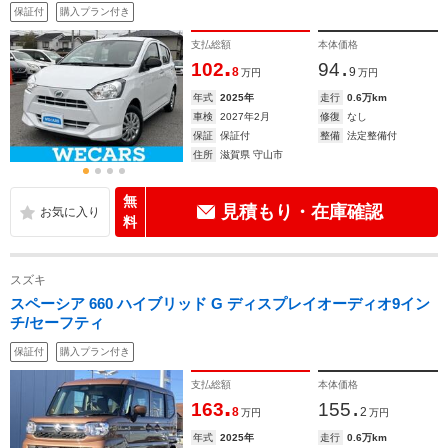
保証付
購入プラン付き
支払総額
本体価格
.
.
102
94
8
9
万円
万円
年式
2025年
走行
0.6万km
車検
2027年2月
修復
なし
保証
保証付
整備
法定整備付
住所
滋賀県 守山市
無
見積もり・在庫確認
料
スズキ
スペーシア 660 ハイブリッド G ディスプレイオーディオ9イン
チ/セーフティ
保証付
購入プラン付き
支払総額
本体価格
.
.
163
155
8
2
万円
万円
年式
2025年
走行
0.6万km