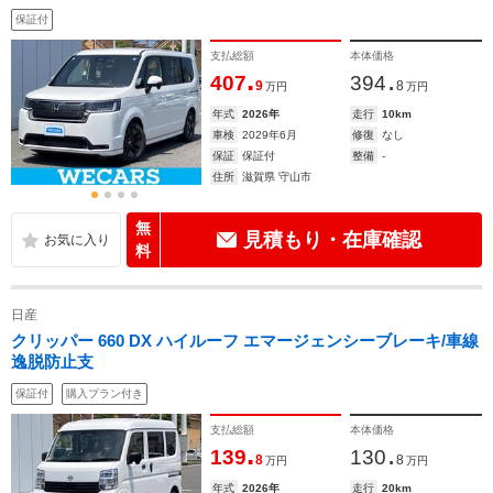
保証付
支払総額
本体価格
.
.
407
394
9
8
万円
万円
年式
2026年
走行
10km
車検
2029年6月
修復
なし
保証
保証付
整備
-
住所
滋賀県 守山市
無
見積もり・在庫確認
料
日産
クリッパー 660 DX ハイルーフ エマージェンシーブレーキ/車線
逸脱防止支
保証付
購入プラン付き
支払総額
本体価格
.
.
139
130
8
8
万円
万円
年式
2026年
走行
20km