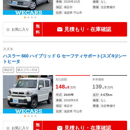
車検
2026年10月
修復
なし
保証
保証付
整備
法定整備付
住所
滋賀県 守山市
無
見積もり・在庫確認
料
スズキ
ハスラー 660 ハイブリッド G セーフティサポート(スズキ)/シー
トヒータ
保証付
購入プラン付き
支払総額
本体価格
.
.
148
139
8
9
万円
万円
年式
2025年
走行
0.6万km
車検
2028年6月
修復
なし
保証
保証付
整備
法定整備付
住所
滋賀県 守山市
無
見積もり・在庫確認