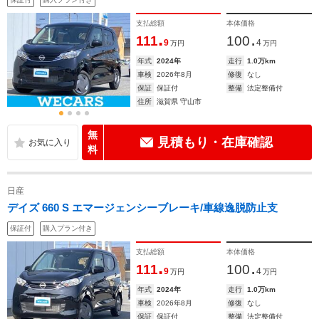
支払総額
本体価格
.
.
111
100
9
4
万円
万円
年式
2024年
走行
1.0万km
車検
2026年8月
修復
なし
保証
保証付
整備
法定整備付
住所
滋賀県 守山市
無
見積もり・在庫確認
料
日産
デイズ 660 S エマージェンシーブレーキ/車線逸脱防止支
保証付
購入プラン付き
支払総額
本体価格
.
.
111
100
9
4
万円
万円
年式
2024年
走行
1.0万km
車検
2026年8月
修復
なし
保証
保証付
整備
法定整備付