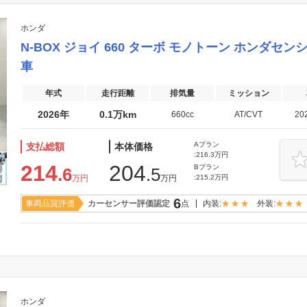
ホンダ
N-BOX ジョイ 660 ターボ モノトーン ホンダ
車
年式
走行距離
排気量
ミッション
2026年
0.1万km
660cc
AT/CVT
20
Aプラン
支払総額
本体価格
:216.3万円
214
204
Bプラン
.6
.5
万円
万円
:215.2万円
6
車両品質評価
カーセンサー評価認定
点
内装:
外装:
ホンダ