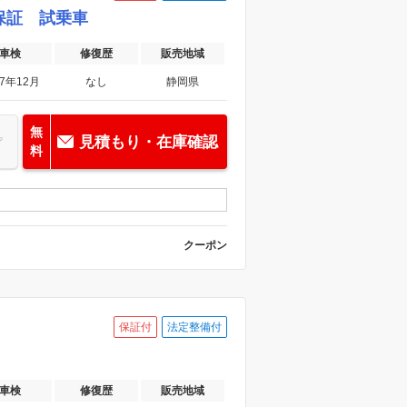
車保証 試乗車
車検
修復歴
販売地域
27年12月
なし
静岡県
無
見積もり・在庫確認
料
クーポン
保証付
法定整備付
車検
修復歴
販売地域