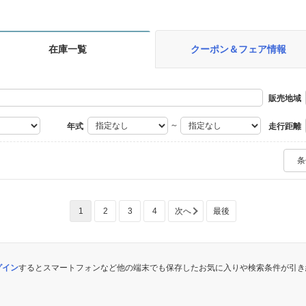
在庫一覧
クーポン＆フェア情報
販売地域
～
年式
走行距離
ミッション
条
使用燃料
車検残
ス
1
2
3
4
次へ
最後
～
定期点検記録簿
福祉車両
キャンピン
ログイン
するとスマートフォンなど他の端末でも保存したお気に入りや検索条件が引き
寒冷地仕様車
過給器設定モデル
（ターボ・スーパーチャージャ
ーなど）