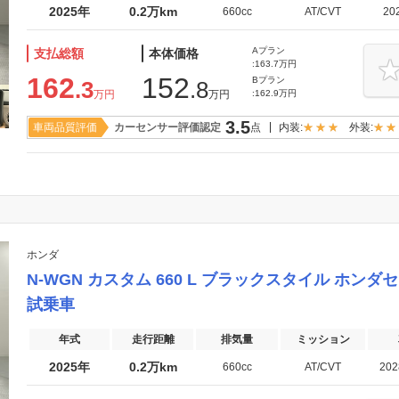
2025年
0.2万km
660cc
AT/CVT
20
Aプラン
支払総額
本体価格
:163.7万円
162
152
Bプラン
.3
.8
万円
万円
:162.9万円
3.5
車両品質評価
カーセンサー評価認定
点
内装:
外装:
ホンダ
N-WGN カスタム 660 L ブラックスタイル 
試乗車
年式
走行距離
排気量
ミッション
2025年
0.2万km
660cc
AT/CVT
20