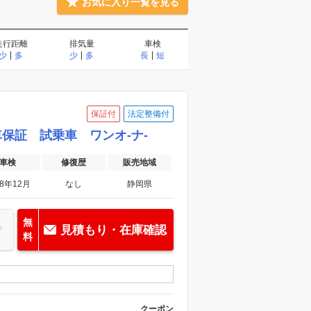
お気に入り一覧を見る
エアコン・クーラー
走行距離
排気量
車検
盗難防止装置
少
多
少
多
長
短
保証付
法定整備付
アシスト
横滑り防止装置
 新車保証 試乗車 ワンオ-ナ-
バッグ
カーテンエアバッグ
車検
修復歴
販売地域
ラ
28年12月
なし
静岡県
ラ）
ター
シートエアコン
無
見積もり・在庫確認
料
ール
クーポン