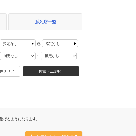
系列店一覧
指定なし
色
指定なし
～
ハンドル
件クリア
検索（
113件
）
乗車定員
ライドドア
グカー
軽自動車を除く
継げるようになります。