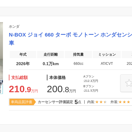
ワンオーナーカー
メーカー系販売店取扱車
クーポン付
支払総額あり
保証付き
ホンダ
登録(届出)済未使用車
N-BOX ジョイ 660 ターボ モノトーン ホンダ
車
年式
走行距離
排気量
ミッション
2026年
0.1万km
660cc
AT/CVT
20
Aプラン
支払総額
本体価格
:212.3万円
210
200
Bプラン
.9
.8
万円
万円
:211.5万円
5
車両品質評価
カーセンサー評価認定
点
内装:
外装: