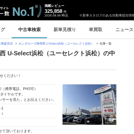
掲載レビュー
325,858
件
時点
※新車カタログのある自動車総合情報
2026.08.06
ログ
中古車検索
新車見積り
車買取
ニュース
古車販売店
ホンダカーズ静岡西 U-Select浜松（ユーセレクト浜松）
在庫一覧
 U-Select浜松（ユーセレクト浜松）の中
せください！
0
（携帯電話、PHS可）
料ダイヤルです。
ンサーを見た」とお伝えください。
-1
せて頂いております。