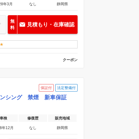
28年3月
なし
静岡県
無
見積もり・在庫確認
料
クーポン
保証付
法定整備付
ホンダセンシング 禁煙 新車保証
車検
修復歴
販売地域
28年12月
なし
静岡県