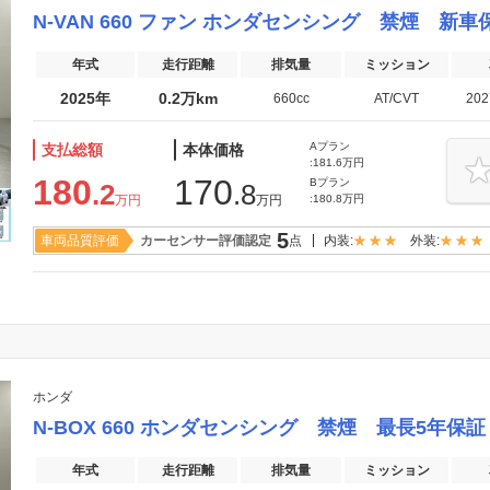
N-VAN 660 ファン ホンダセンシング 禁煙 新
年式
走行距離
排気量
ミッション
2025年
0.2万km
660cc
AT/CVT
20
Aプラン
支払総額
本体価格
:181.6万円
180
170
Bプラン
.2
.8
万円
万円
:180.8万円
5
車両品質評価
カーセンサー評価認定
点
内装:
外装:
ホンダ
N-BOX 660 ホンダセンシング 禁煙 最長5年保証
年式
走行距離
排気量
ミッション