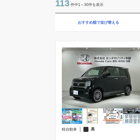
113
件中1～30件を表示
キーレスエントリー
おすすめ順で並び替える
Wエアコン
基本装備
サンルーフ
オーディオ関連
ABS
障害物センサー
安全性能
フロントカメラ
フルフラットシート
シート関連
本革シート
環境整備
アイドリングストップ
黒
軽自動車
カスタム
フルエアロ