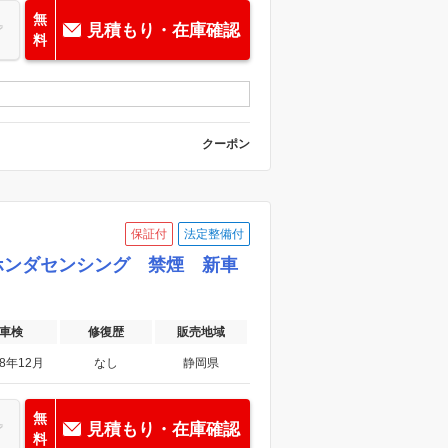
無
見積もり・在庫確認
料
クーポン
保証付
法定整備付
ル ホンダセンシング 禁煙 新車
車検
修復歴
販売地域
28年12月
なし
静岡県
無
見積もり・在庫確認
料