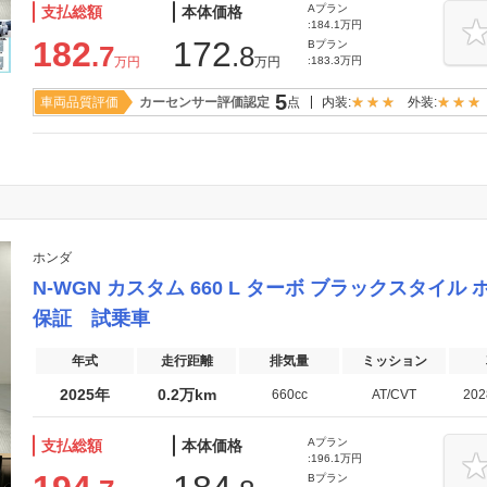
Aプラン
支払総額
本体価格
:184.1万円
182
172
Bプラン
.7
.8
万円
万円
:183.3万円
5
車両品質評価
カーセンサー評価認定
点
内装:
外装:
ホンダ
N-WGN カスタム 660 L ターボ ブラックスタイ
保証 試乗車
年式
走行距離
排気量
ミッション
2025年
0.2万km
660cc
AT/CVT
20
Aプラン
支払総額
本体価格
:196.1万円
Bプラン