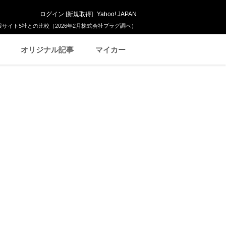
ログイン
[
新規取得
]
Yahoo! JAPAN
サイト5社との比較（2026年2月株式会社プラグ調べ）
オリジナル記事
マイカー