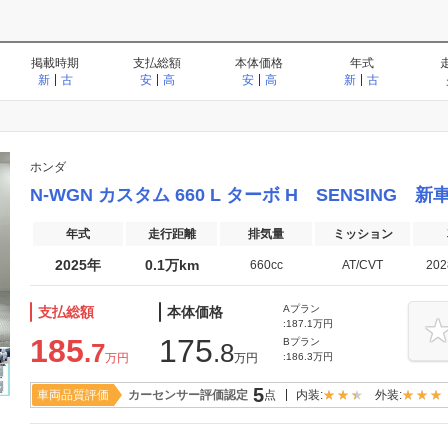
スマートキー
パワーウィンドウ
パワステ
掲載時期
支払総額
本体価格
年式
ディスチャージドランプ
LEDヘッドライト
ETC
新
古
安
高
安
高
新
古
後席モニター
電動リアゲート
カーナビ・TV・DVD
ホンダ
衝突被害軽減ブレーキ
クルーズコントロール
パーキング
N-WGN カスタム 660 L ターボ H SENSING
運転席エアバッグ
助手席エアバッグ
サイドエア
年式
走行距離
排気量
ミッション
サイドカメラ
バックカメラ
全周囲カメ
2025年
0.1万km
660cc
AT/CVT
20
（360度カメ
Aプラン
支払総額
本体価格
3列シート
ウォークスルー
シートヒー
:187.1万円
185
175
Bプラン
.7
.8
ベンチシート
電動シート
オットマン
万円
万円
:186.3万円
5
エコカー減税対象車
車両品質評価
カーセンサー評価認定
点
内装:
外装:
ローダウン
リフトアップ
アルミホイ