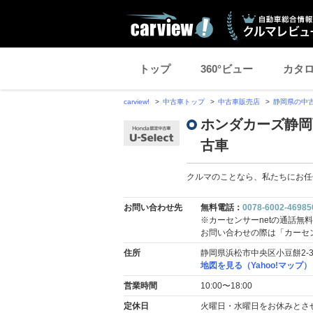
トップ
360°ビュー
カタ
carview!
中古車トップ
中古車販売店
静岡県の中
ホンダカーズ静岡西
古車
クルマのことなら、私たちにお任
お問い合わせ先
無料電話：
0078-6002-46985
※カーセンサーnetの通話無
お問い合わせの際は「カーセ
住所
静岡県浜松市中央区小豆餅2-3
地図を見る（Yahoo!マップ）
営業時間
10:00〜18:00
定休日
火曜日・水曜日をお休みとさ