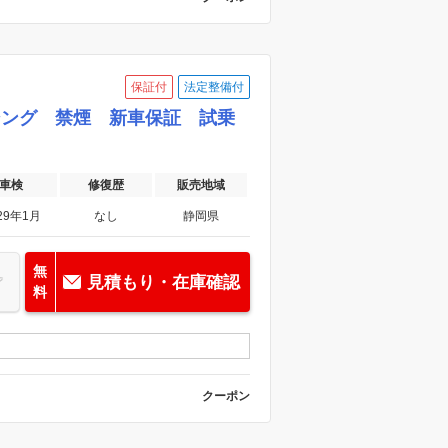
き
車両品質評価書付き
保証付
法定整備付
センシング 禁煙 新車保証 試乗
車検
修復歴
販売地域
29年1月
なし
静岡県
無
見積もり・在庫確認
料
クーポン