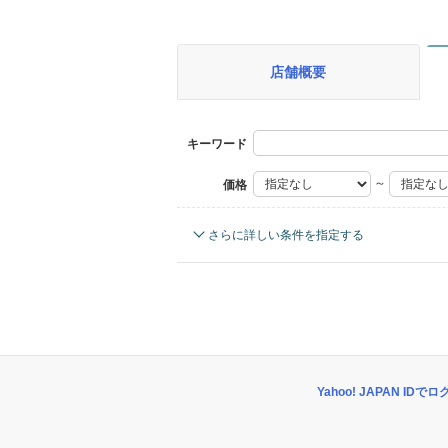
店舗概要
キーワード
～
価格
ボディタイプ
さらに詳しい条件を指定する
エンジン種別
修復歴
車両条件
排気量
4WD
Yahoo! JAPAN IDで
禁煙車