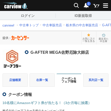
carview!
検索
通知
i
ログイン
ID新規取得
中古車トップ
中古車販売店
栃木県の中古車販売店
G-A
carview!
提供：
お気に入り
最近見た
一覧を見る
中古車
G-AFTER MEGA佐野厄除大師店
クーポン＆
店舗概要
在庫一覧
系列店一覧
フェア情報
クーポン情報
10名様にAmazonギフト券が当たる！（3か月毎に抽選）
株式会社ジーアフター主催のキャンペーンです。