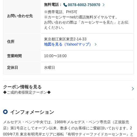
無料電話：
0078-6002-750970
※携帯電話、PHS可
お問い合わせ先
※カーセンサーnetの通話無料ダイヤルです。
お問い合わせの際は「カーセンサーを見た」とお伝
えください。
東京都江東区東雲2-14-33
住所
地図を見る（Yahoo!マップ）
営業時間
10:00〜18:00
定休日
水曜日
クーポン情報を見る
◆ご成約者様限定クーポン◆
インフォメーション
メルセデス・ベンツ中央では、1988年メルセデス・ベンツ専売店（正規販売
店）第1号店としてオープン以来、数多くのお客様にご愛顧頂いております。2
009年7月 東京有明湾岸エリアに移転『有明サティーファイドカーセンター』と