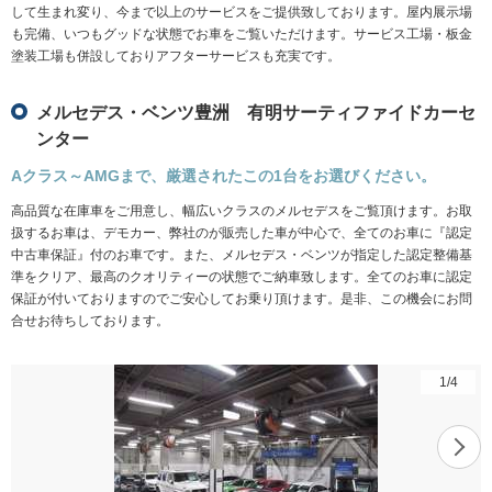
して生まれ変り、今まで以上のサービスをご提供致しております。屋内展示場
も完備、いつもグッドな状態でお車をご覧いただけます。サービス工場・板金
塗装工場も併設しておりアフターサービスも充実です。
メルセデス・ベンツ豊洲 有明サーティファイドカーセ
ンター
Aクラス～AMGまで、厳選されたこの1台をお選びください。
高品質な在庫車をご用意し、幅広いクラスのメルセデスをご覧頂けます。お取
扱するお車は、デモカー、弊社のが販売した車が中心で、全てのお車に『認定
中古車保証』付のお車です。また、メルセデス・ベンツが指定した認定整備基
準をクリア、最高のクオリティーの状態でご納車致します。全てのお車に認定
保証が付いておりますのでご安心してお乗り頂けます。是非、この機会にお問
合せお待ちしております。
1
/
4