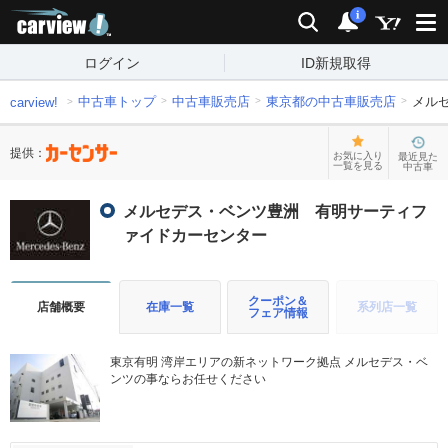
carview!
検索
通知
i
ログイン
ID新規取得
中古車トップ
中古車販売店
東京都の中古車販売店
メル
carview!
提供：
お気に入り
最近見た
一覧を見る
中古車
メルセデス・ベンツ豊洲 有明サーティフ
ァイドカーセンター
クーポン＆
店舗概要
在庫一覧
系列店一覧
フェア情報
東京有明 湾岸エリアの新ネットワーク拠点 メルセデス・ベ
ンツの事ならお任せください