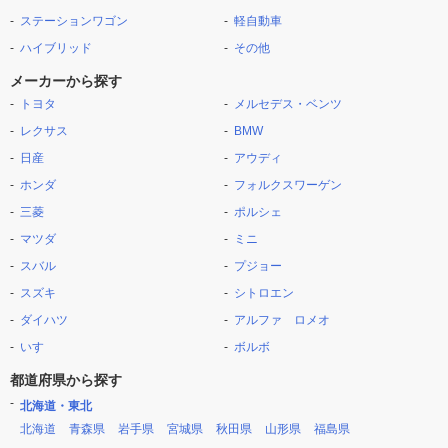
ステーションワゴン
軽自動車
ハイブリッド
その他
メーカーから探す
トヨタ
メルセデス・ベンツ
レクサス
BMW
日産
アウディ
ホンダ
フォルクスワーゲン
三菱
ポルシェ
マツダ
ミニ
スバル
プジョー
スズキ
シトロエン
ダイハツ
アルファ ロメオ
いすゞ
ボルボ
都道府県から探す
北海道・東北
北海道
青森県
岩手県
宮城県
秋田県
山形県
福島県