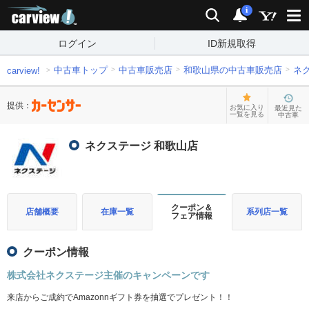
carview!
検索
通知
i
ログイン
ID新規取得
中古車トップ
中古車販売店
和歌山県の中古車販売店
ネ
carview!
提供：
お気に入り
最近見た
一覧を見る
中古車
ネクステージ 和歌山店
クーポン＆
店舗概要
在庫一覧
系列店一覧
フェア情報
クーポン情報
株式会社ネクステージ主催のキャンペーンです
来店からご成約でAmazonnギフト券を抽選でプレゼント！！