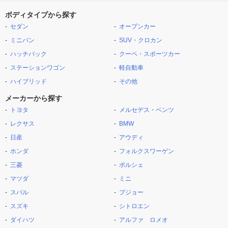
ボディタイプから探す
セダン
オープンカー
ミニバン
SUV・クロカン
ハッチバック
クーペ・スポーツカー
ステーションワゴン
軽自動車
ハイブリッド
その他
メーカーから探す
トヨタ
メルセデス・ベンツ
レクサス
BMW
日産
アウディ
ホンダ
フォルクスワーゲン
三菱
ポルシェ
マツダ
ミニ
スバル
プジョー
スズキ
シトロエン
ダイハツ
アルファ ロメオ