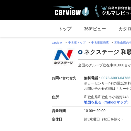
トップ
360°ビュー
カタ
carview!
中古車トップ
中古車販売店
和歌山県の
ネクステージ 和
全国のグループ総在庫30,000
お問い合わせ先
無料電話：
0078-6003-64786
※カーセンサーnetの通話無
お問い合わせの際は「カーセ
住所
和歌山県和歌山市小雑賀748
地図を見る（Yahoo!マップ）
営業時間
10:00〜20:00
定休日
第3水曜日（祝日を除く）