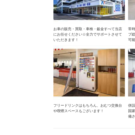
お車の販売・買取・車検・鈑金すべて当店
常時
にお任せください☆全力でサポートさせて
プ総
いただきます！
可
フリードリンクはもちろん、おむつ交換台
併
や喫煙スペースもございます！
国
備