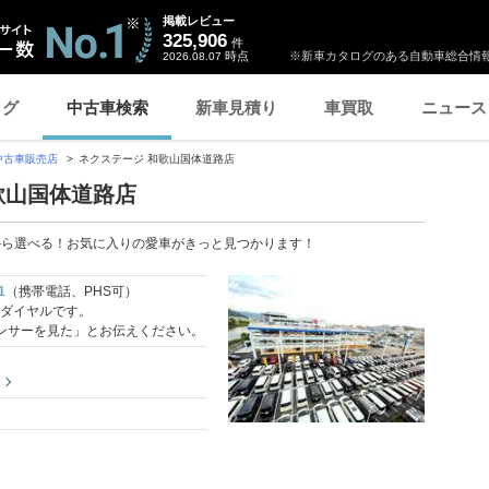
掲載レビュー
325,906
件
時点
※新車カタログのある自動車総合情報
2026.08.07
ログ
中古車検索
新車見積り
車買取
ニュース
中古車販売店
ネクステージ 和歌山国体道路店
歌山国体道路店
台から選べる！お気に入りの愛車がきっと見つかります！
1
（携帯電話、PHS可）
料ダイヤルです。
ンサーを見た」とお伝えください。