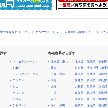
中古車を探す トップへ
carview![カービュー] - 自動車総合情報サイト トップへ
探す
都道府県から探す
メルセデス・ベンツ
北海道・東北
北海道
青森県
岩手県
BMW
関東
東京都
神奈川県
埼玉
フォルクスワーゲン
信越・北陸
新潟県
長野県
富山県
アウディ
東海
愛知県
岐阜県
静岡県
ミニ
近畿
大阪府
兵庫県
京都府
ポルシェ
中国
鳥取県
島根県
岡山県
プジョー
四国
徳島県
香川県
愛媛県
シトロエン
九州・沖縄
福岡県
佐賀県
長崎県