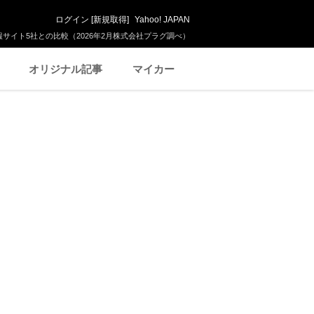
ログイン
[
新規取得
]
Yahoo! JAPAN
サイト5社との比較（2026年2月株式会社プラグ調べ）
オリジナル記事
マイカー