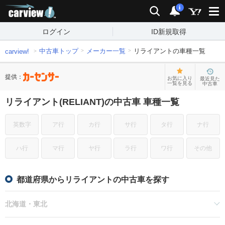
carview!
検索
通知
i
ログイン
ID新規取得
中古車トップ
メーカー一覧
リライアントの車種一覧
carview!
提供：
お気に入り
最近見た
一覧を見る
中古車
リライアント(RELIANT)の中古車 車種一覧
英数字
ア行
カ行
サ行
タ行
ナ行
ハ行
マ行
ヤ行
ラ行
ワ行
その他
都道府県からリライアントの中古車を探す
北海道・東北