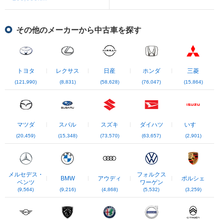
その他のメーカーから中古車を探す
トヨタ
レクサス
日産
ホンダ
三菱
(121,990)
(8,831)
(58,628)
(76,047)
(15,864)
マツダ
スバル
スズキ
ダイハツ
いすゞ
(20,459)
(15,348)
(73,570)
(63,657)
(2,901)
メルセデス・
フォルクス
BMW
アウディ
ポルシェ
ベンツ
ワーゲン
(9,564)
(9,216)
(4,868)
(5,532)
(3,259)