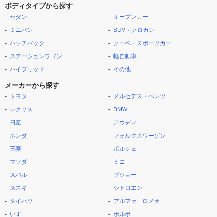
ボディタイプから探す
セダン
オープンカー
ミニバン
SUV・クロカン
ハッチバック
クーペ・スポーツカー
ステーションワゴン
軽自動車
ハイブリッド
その他
メーカーから探す
トヨタ
メルセデス・ベンツ
レクサス
BMW
日産
アウディ
ホンダ
フォルクスワーゲン
三菱
ポルシェ
マツダ
ミニ
スバル
プジョー
スズキ
シトロエン
ダイハツ
アルファ ロメオ
いすゞ
ボルボ