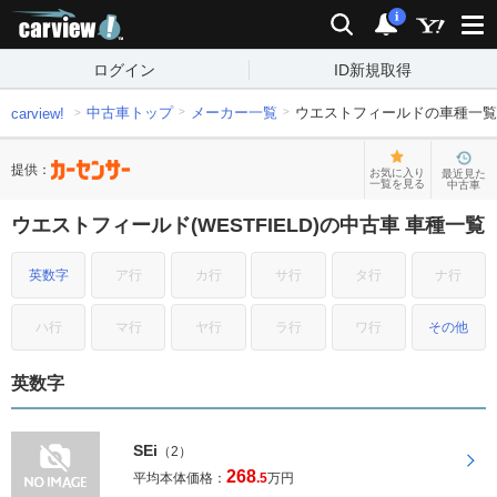
carview!
検索
通知
i
ログイン
ID新規取得
中古車トップ
メーカー一覧
ウエストフィールドの車種一覧
carview!
提供：
お気に入り
最近見た
一覧を見る
中古車
ウエストフィールド(WESTFIELD)の中古車 車種一覧
英数字
ア行
カ行
サ行
タ行
ナ行
ハ行
マ行
ヤ行
ラ行
ワ行
その他
英数字
SEi
（2）
268
平均本体価格：
.5
万円