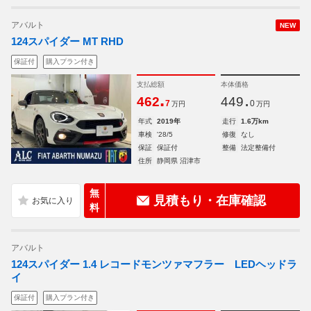
アバルト
NEW
124スパイダー MT RHD
保証付
購入プラン付き
支払総額
本体価格
.
.
462
449
7
0
万円
万円
年式
2019年
走行
1.6万km
車検
'28/5
修復
なし
保証
保証付
整備
法定整備付
住所
静岡県 沼津市
無
見積もり・在庫確認
料
アバルト
124スパイダー 1.4 レコードモンツァマフラー LEDヘッドラ
イ
保証付
購入プラン付き