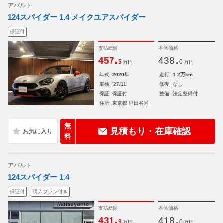
アバルト
124スパイダー 1.4 メイクユアスパイダー
保証付
支払総額
本体価格
.
.
457
438
5
0
万円
万円
年式
2020年
走行
1.2万km
車検
'27/11
修復
なし
保証
保証付
整備
法定整備付
住所
東京都 世田谷区
無
見積もり・在庫確認
料
アバルト
124スパイダー 1.4
保証付
購入プラン付き
支払総額
本体価格
.
.
431
418
9
0
万円
万円