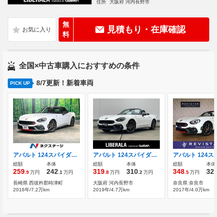
住所
大阪府 河内長野市
無
見積もり・在庫確認
料
全国×中古車購入におすすめの条件
8/7更新！新着車両
PICK UP
アバルト 124スパイダー 1.4 禁煙車 幌ルーフ ブレンボキャリパー
アバルト 124スパイダー 1.4 赤/黒コンビレザー 純正SDナビ/DTV
総額
本体
総額
本体
総額
本体
259
242
319
310
348
32
.9
万円
.1
万円
.8
万円
.2
万円
.5
万円
長崎県 西彼杵郡時津町
大阪府 河内長野市
奈良県 奈良市
2016年/7.2万km
2019年/4.7万km
2017年/4.0万km