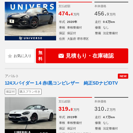
支払総額
本体価格
.
.
474
456
4
9
万円
万円
年式
2020年
走行
0.6万km
車検
車検整備付
修復
なし
保証
保証付
整備
法定整備付
住所
大阪府 堺市堺区
無
見積もり・在庫確認
料
アバルト
NEW
124スパイダー 1.4 赤/黒コンビレザー 純正SDナビ/DTV
保証付
購入プラン付き
支払総額
本体価格
.
.
319
310
8
2
万円
万円
年式
2019年
走行
4.7万km
車検
車検整備付
修復
なし
保証
保証付
整備
法定整備付