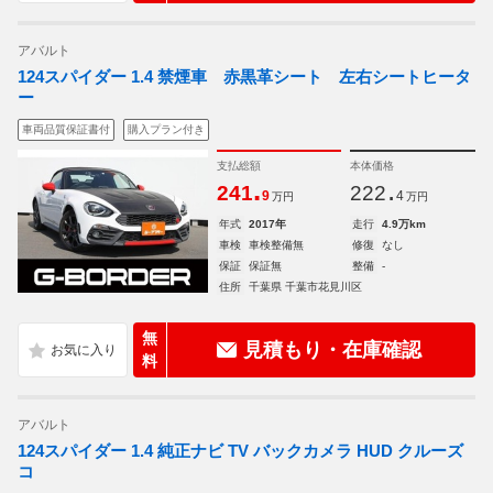
アバルト
124スパイダー 1.4 禁煙車 赤黒革シート 左右シートヒータ
ー
車両品質保証書付
購入プラン付き
支払総額
本体価格
.
.
241
222
9
4
万円
万円
年式
2017年
走行
4.9万km
車検
車検整備無
修復
なし
保証
保証無
整備
-
住所
千葉県 千葉市花見川区
無
見積もり・在庫確認
料
アバルト
124スパイダー 1.4 純正ナビ TV バックカメラ HUD クルーズ
コ