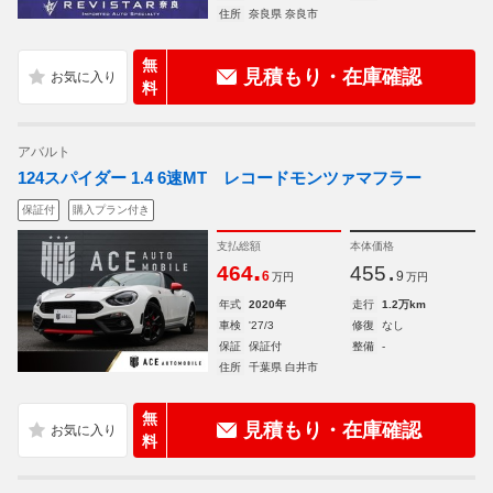
住所
奈良県 奈良市
無
見積もり・在庫確認
料
アバルト
124スパイダー 1.4 6速MT レコードモンツァマフラー
保証付
購入プラン付き
支払総額
本体価格
.
.
464
455
6
9
万円
万円
年式
2020年
走行
1.2万km
車検
'27/3
修復
なし
保証
保証付
整備
-
住所
千葉県 白井市
無
見積もり・在庫確認
料