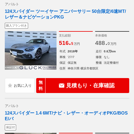
アバルト
124スパイダー ツーイヤー アニバーサリー 50台限定/6速MT/
レザー＆ナビゲーションPKG
購入プラン付き
支払総額
本体価格
.
.
516
488
5
0
万円
万円
年式
2018年
走行
0.6万km
車検
'27/7
修復
なし
保証
保証無
整備
法定整備付
住所
神奈川県 横浜市都筑区
無
見積もり・在庫確認
料
アバルト
124スパイダー 1.4 6MT/ナビ・レザー・オーディオPKG/BOS
E/バ
保証付