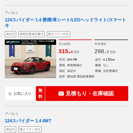
アバルト
124スパイダー 1.4 禁煙/革シート/LEDヘッドライト/スマート
キ
保証付
車両品質保証書付
購入プラン付き
支払総額
本体価格
.
.
315
298
4
0
万円
万円
年式
2017年
走行
4.1万km
車検
車検整備付
修復
なし
保証
保証付
整備
法定整備付
住所
愛知県 愛知郡東郷町
無
見積もり・在庫確認
料
アバルト
124スパイダー 1.4 6MT
保証付
購入プラン付き