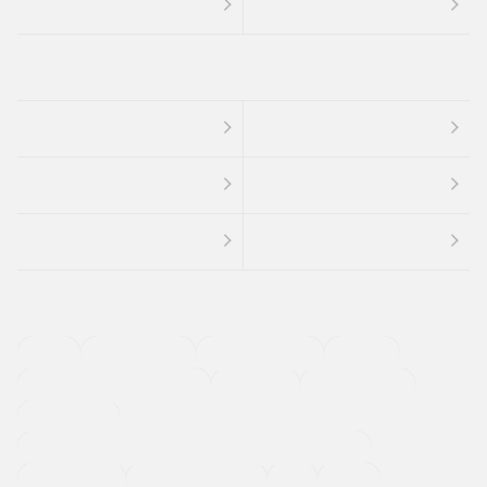
４ＷＤ
定期点検記録簿
ワンオーナーカー
福祉車両
メーカー系販売店取り扱い車
修復歴無し
アルミホイール
寒冷地仕様車
過給機設定モデル（ターボ・スーパーチャージャーなど)
ETC
CDプレーヤー
カーナビゲーション
禁煙車