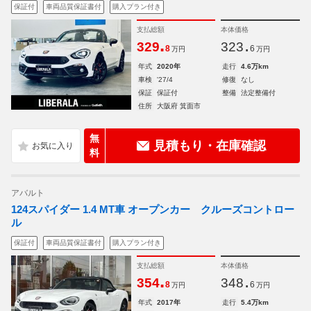
保証付
車両品質保証書付
購入プラン付き
支払総額
本体価格
.
.
329
323
8
6
万円
万円
年式
2020年
走行
4.6万km
車検
'27/4
修復
なし
保証
保証付
整備
法定整備付
住所
大阪府 箕面市
無
見積もり・在庫確認
料
アバルト
124スパイダー 1.4 MT車 オープンカー クルーズコントロー
ル
保証付
車両品質保証書付
購入プラン付き
支払総額
本体価格
.
.
354
348
8
6
万円
万円
年式
2017年
走行
5.4万km