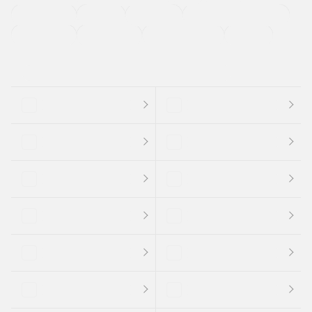
法定整備付き
保証付き
エアバッグ
ディスチャージドランプ
支払総顔あり
クーポンあり
車両品質評価書付
新着車両