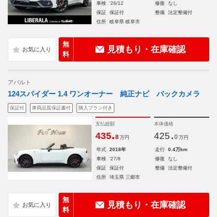
車検
'26/12
修復
なし
保証
保証付
整備
法定整備付
住所
岐阜県 岐阜市
無
見積もり・在庫確認
料
アバルト
124スパイダー 1.4 ワンオーナー 純正ナビ バックカメラ
保証付
車両品質保証書付
購入プラン付き
支払総額
本体価格
.
.
435
425
8
0
万円
万円
年式
2018年
走行
0.4万km
車検
'27/8
修復
なし
保証
保証付
整備
法定整備付
住所
埼玉県 三郷市
無
見積もり・在庫確認
料