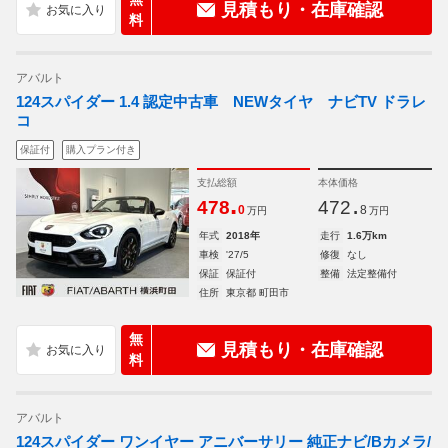
見積もり・在庫確認
料
アバルト
124スパイダー 1.4 認定中古車 NEWタイヤ ナビTV ドラレ
コ
保証付
購入プラン付き
支払総額
本体価格
.
.
478
472
0
8
万円
万円
年式
2018年
走行
1.6万km
車検
'27/5
修復
なし
保証
保証付
整備
法定整備付
住所
東京都 町田市
無
見積もり・在庫確認
料
アバルト
124スパイダー ワンイヤー アニバーサリー 純正ナビ/Bカメラ/