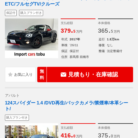
ETC/フルセグTV/クルーズ
保証付
購入プラン付き
支払総額
本体価格
.
.
379
365
5
5
万円
万円
年式
2017年
走行
1.8万km
車検
'26/11
修復
なし
保証
保証付
整備
法定整備付
住所
群馬県 前橋市
無
見積もり・在庫確認
料
アバルト
124スパイダー 1.4 /DVD再生/バックカメラ/禁煙車/本革シー
ト/
購入プラン付き
支払総額
本体価格
.
.
416
375
0
0
万円
万円