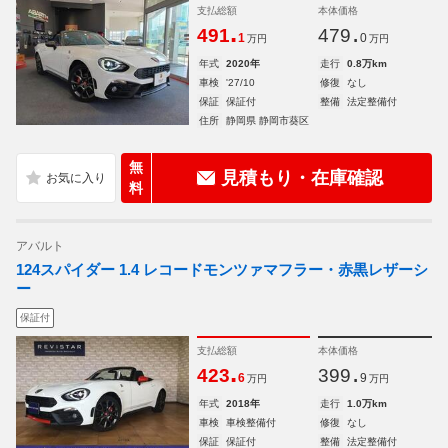
支払総額
本体価格
.
.
491
479
1
0
万円
万円
年式
2020年
走行
0.8万km
車検
'27/10
修復
なし
保証
保証付
整備
法定整備付
住所
静岡県 静岡市葵区
無
見積もり・在庫確認
料
アバルト
124スパイダー 1.4 レコードモンツァマフラー・赤黒レザーシ
ー
保証付
支払総額
本体価格
.
.
423
399
6
9
万円
万円
年式
2018年
走行
1.0万km
車検
車検整備付
修復
なし
保証
保証付
整備
法定整備付