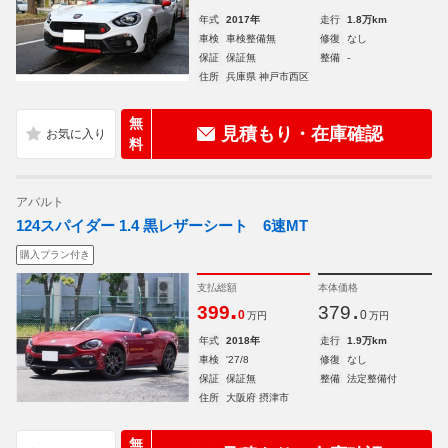
年式
2017年
走行
1.8万km
車検
車検整備無
修復
なし
保証
保証無
整備
-
住所
兵庫県 神戸市西区
無
見積もり・在庫確認
料
アバルト
124スパイダー 1.4 黒レザーシート 6速MT
購入プラン付き
支払総額
本体価格
.
.
399
379
0
0
万円
万円
年式
2018年
走行
1.9万km
車検
'27/8
修復
なし
保証
保証無
整備
法定整備付
住所
大阪府 摂津市
無