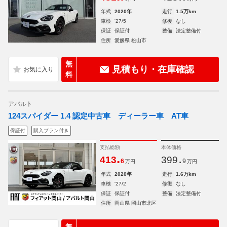
年式
2020年
走行
1.5万km
車検
'27/5
修復
なし
保証
保証付
整備
法定整備付
住所
愛媛県 松山市
無
見積もり・在庫確認
料
アバルト
124スパイダー 1.4 認定中古車 ディーラー車 AT車
保証付
購入プラン付き
支払総額
本体価格
.
.
413
399
6
9
万円
万円
年式
2020年
走行
1.6万km
車検
'27/2
修復
なし
保証
保証付
整備
法定整備付
住所
岡山県 岡山市北区
無