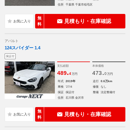
住所
千葉県 千葉市稲毛区
無
見積もり・在庫確認
料
アバルト
124スパイダー 1.4
保証付
支払総額
本体価格
.
.
489
473
4
0
万円
万円
年式
2019年
走行
0.6万km
車検
'27/4
修復
なし
保証
保証付
整備
法定整備付
住所
石川県 金沢市
無
見積もり・在庫確認
料