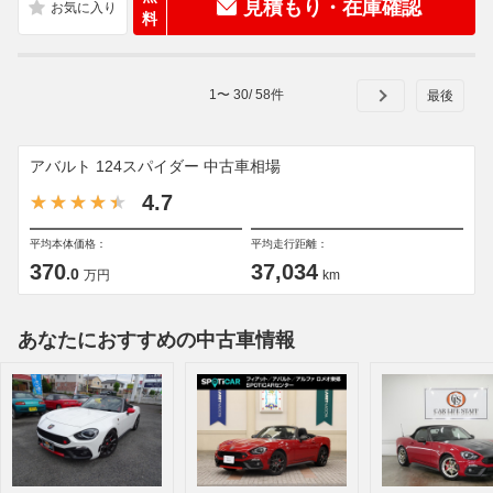
見積もり・在庫確認
料
1
〜
30
/
58
件
アバルト 124スパイダー 中古車相場
4.7
平均本体価格：
平均走行距離：
370
37,034
.0
万円
km
あなたにおすすめの中古車情報