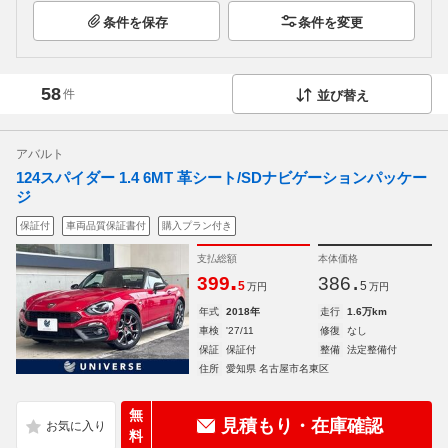
条件を保存
条件を変更
58
件
並び替え
アバルト
124スパイダー 1.4 6MT 革シート/SDナビゲーションパッケー
ジ
保証付
車両品質保証書付
購入プラン付き
支払総額
本体価格
.
.
399
386
5
5
万円
万円
年式
2018年
走行
1.6万km
車検
'27/11
修復
なし
保証
保証付
整備
法定整備付
住所
愛知県 名古屋市名東区
無
見積もり・在庫確認
料