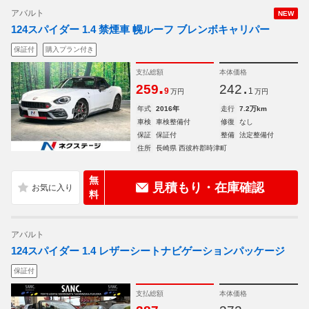
アバルト
NEW
124スパイダー 1.4 禁煙車 幌ルーフ ブレンボキャリパー
保証付
購入プラン付き
支払総額
本体価格
.
.
259
242
9
1
万円
万円
年式
2016年
走行
7.2万km
車検
車検整備付
修復
なし
保証
保証付
整備
法定整備付
住所
長崎県 西彼杵郡時津町
無
見積もり・在庫確認
料
アバルト
124スパイダー 1.4 レザーシートナビゲーションパッケージ
保証付
支払総額
本体価格
.
.