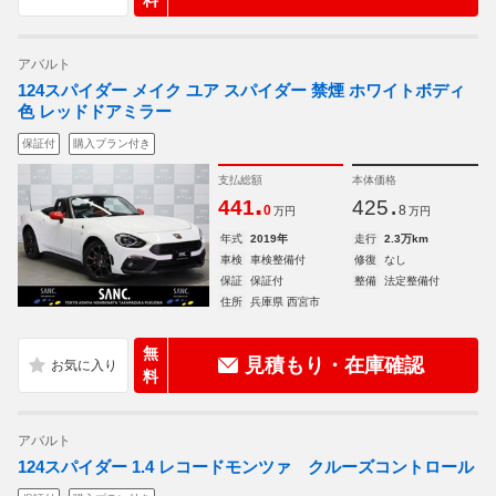
アバルト
124スパイダー メイク ユア スパイダー 禁煙 ホワイトボディ
色 レッドドアミラー
保証付
購入プラン付き
支払総額
本体価格
.
.
441
425
0
8
万円
万円
年式
2019年
走行
2.3万km
車検
車検整備付
修復
なし
保証
保証付
整備
法定整備付
住所
兵庫県 西宮市
無
見積もり・在庫確認
料
アバルト
124スパイダー 1.4 レコードモンツァ クルーズコントロール