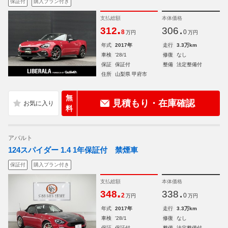
保証付
購入プラン付き
支払総額
本体価格
.
.
312
306
8
0
万円
万円
年式
2017年
走行
3.3万km
車検
'28/1
修復
なし
保証
保証付
整備
法定整備付
住所
山梨県 甲府市
無
見積もり・在庫確認
料
アバルト
124スパイダー 1.4 1年保証付 禁煙車
保証付
購入プラン付き
支払総額
本体価格
.
.
348
338
2
0
万円
万円
年式
2017年
走行
3.3万km
車検
'28/1
修復
なし
保証
保証付
整備
法定整備付