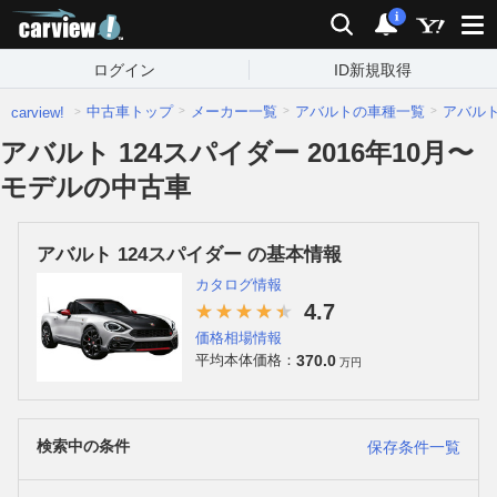
carview!
検索
通知
i
ログイン
ID新規取得
中古車トップ
メーカー一覧
アバルトの車種一覧
アバル
carview!
アバルト 124スパイダー 2016年10月〜
モデルの中古車
アバルト 124スパイダー の基本情報
カタログ情報
4.7
価格相場情報
370.0
平均本体価格：
万円
検索中の条件
保存条件一覧