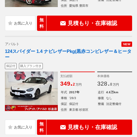
住所
愛知県 豊田市
無
見積もり・在庫確認
料
アバルト
NEW
124スパイダー 1.4 ナビレザーPkg(黒赤コンビレザー＆ヒータ
ー
保証付
購入プラン付き
支払総額
本体価格
.
.
349
328
2
8
万円
万円
年式
2017年
走行
4.6万km
車検
'28/3
修復
なし
保証
保証付
整備
法定整備付
住所
東京都 杉並区
無
見積もり・在庫確認
料