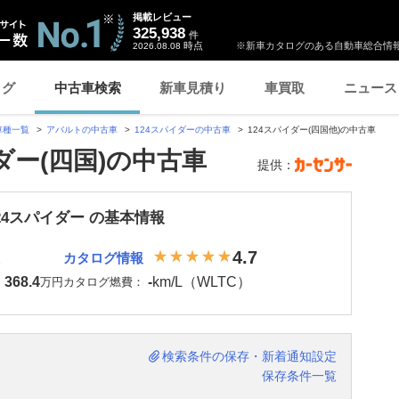
掲載レビュー
325,938
件
時点
※新車カタログのある自動車総合情報
2026.08.08
ログ
中古車検索
新車見積り
車買取
ニュース
車種一覧
アバルトの中古車
124スパイダーの中古車
124スパイダー(四国他)の中古車
ダー(四国)の中古車
提供：
24スパイダー の基本情報
4.7
カタログ情報
368.4
-
km/L（WLTC）
：
万円
カタログ燃費：
検索条件の保存・新着通知設定
保存条件一覧