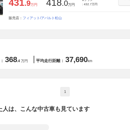
431
418
.9
.0
万円
万円
: 432.7万円
販売店：
フィアット/アバルト松山
368
37,690
：
平均走行距離：
.4
万円
km
1
た人は、こんな中古車も見ています