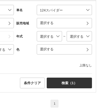
車名
選択する
販売地域
～
年式
選択する
色
上限なし
条件クリア
検索（
1
）
1