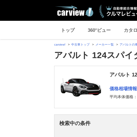
トップ
360°ビュー
カタ
carview!
中古車トップ
メーカー一覧
アバルトの
アバルト 124スパイ
アバルト 1
価格相場情報
平均本体価格
検索中の条件