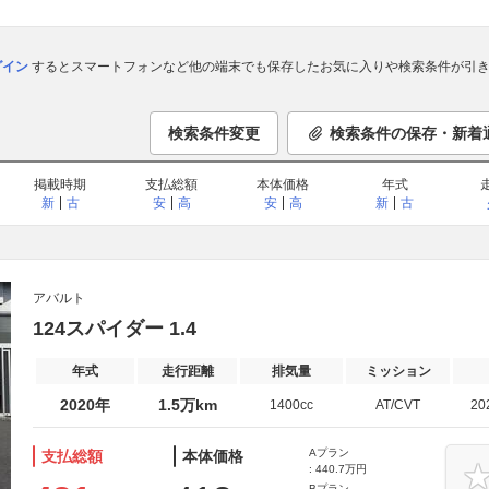
ログイン
するとスマートフォンなど他の端末でも保存したお気に入りや検索条件が引き
検索条件変更
検索条件の保存・新着
掲載時期
支払総額
本体価格
年式
新
古
安
高
安
高
新
古
アバルト
124スパイダー 1.4
年式
走行距離
排気量
ミッション
2020年
1.5万km
1400cc
AT/CVT
20
Aプラン
支払総額
本体価格
: 440.7万円
Bプラン