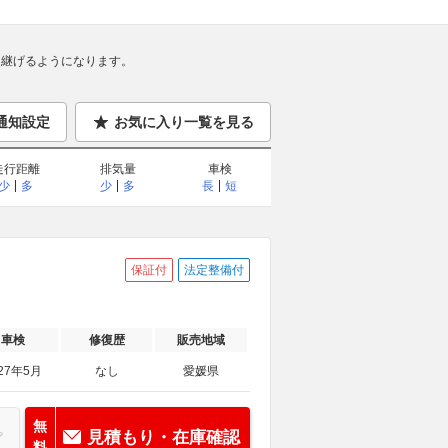
継げるようになります。
通知設定
お気に入り一覧を見る
走行距離
排気量
車検
少
多
少
多
長
短
保証付
法定整備付
車検
修復歴
販売地域
27年5月
なし
愛媛県
無
見積もり・在庫確認
料