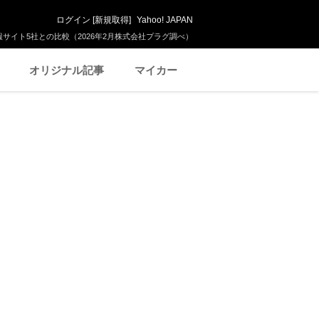
ログイン
[
新規取得
]
Yahoo! JAPAN
サイト5社との比較（2026年2月株式会社プラグ調べ）
オリジナル記事
マイカー