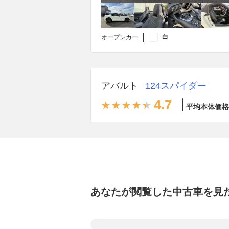
白
オープンカー
アバルト
124スパイダー
4.7
平均本体価格
あなたが閲覧した中古車を見