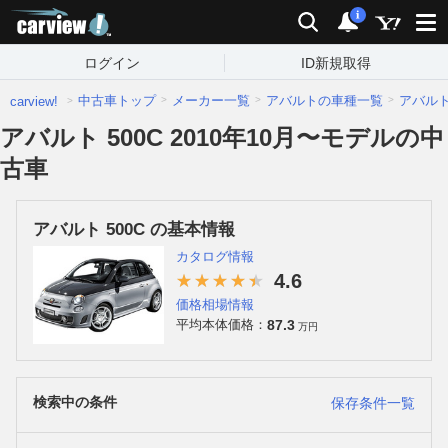
carview!
検索
通知
i
ログイン
ID新規取得
中古車トップ
メーカー一覧
アバルトの車種一覧
アバル
carview!
アバルト 500C 2010年10月〜モデルの中
古車
アバルト 500C の基本情報
カタログ情報
4.6
価格相場情報
87.3
平均本体価格：
万円
検索中の条件
保存条件一覧