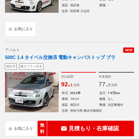
保証
保証無
整備
-
住所
秋田県 大仙市
アバルト
NEW
500C 1.4 タイベル交換済 電動キャンパストップ ブラ
保証付
購入プラン付き
支払総額
本体価格
.
.
92
77
1
0
万円
万円
年式
2011年
走行
7.0万km
車検
'26/10
修復
なし
保証
保証付
整備
法定整備付
住所
神奈川県 横浜市都筑区
無
見積もり・在庫確認
料