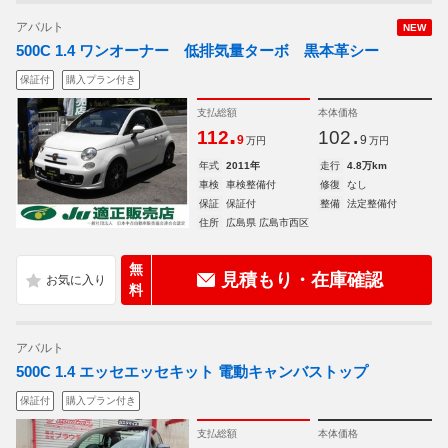
アバルト
NEW
500C 1.4 ワンオーナー 低排気量ターボ 黒本革シー
保証付
購入プラン付き
支払総額
本体価格
.
.
112
102
9
9
万円
万円
年式
2011年
走行
4.8万km
車検
車検整備付
修復
なし
保証
保証付
整備
法定整備付
住所
広島県 広島市西区
無
見積もり・在庫確認
料
アバルト
500C 1.4 エッセエッセキット 電動キャンバストップ
保証付
購入プラン付き
支払総額
本体価格