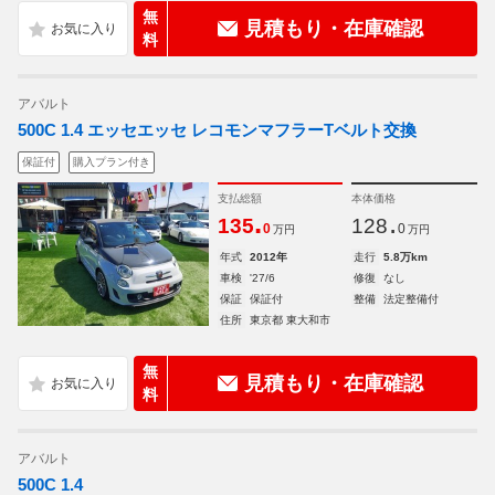
無
見積もり・在庫確認
料
アバルト
500C 1.4 エッセエッセ レコモンマフラーTベルト交換
保証付
購入プラン付き
支払総額
本体価格
.
.
135
128
0
0
万円
万円
年式
2012年
走行
5.8万km
車検
'27/6
修復
なし
保証
保証付
整備
法定整備付
住所
東京都 東大和市
無
見積もり・在庫確認
料
アバルト
500C 1.4