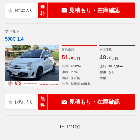
無
見積もり・在庫確認
料
アバルト
500C 1.4
支払総額
本体価格
.
.
51
48
0
0
万円
万円
年式
2012年
走行
10.7万km
車検
'27/4
修復
なし
保証
保証無
整備
-
住所
群馬県 前橋市
無
見積もり・在庫確認
料
1
〜
12
/
12
件