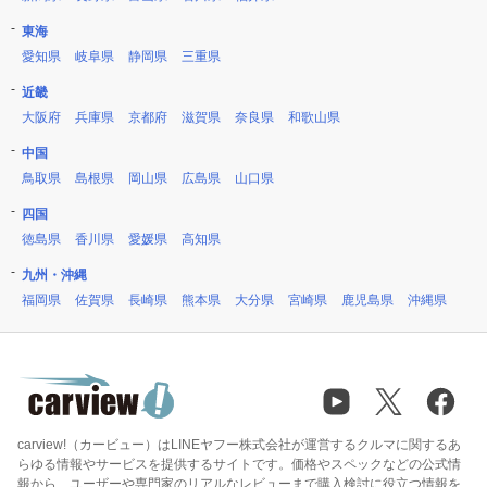
東海
愛知県
岐阜県
静岡県
三重県
近畿
大阪府
兵庫県
京都府
滋賀県
奈良県
和歌山県
中国
鳥取県
島根県
岡山県
広島県
山口県
四国
徳島県
香川県
愛媛県
高知県
九州・沖縄
福岡県
佐賀県
長崎県
熊本県
大分県
宮崎県
鹿児島県
沖縄県
carview!（カービュー）はLINEヤフー株式会社が運営するクルマに関するあ
らゆる情報やサービスを提供するサイトです。価格やスペックなどの公式情
報から、ユーザーや専門家のリアルなレビューまで購入検討に役立つ情報を