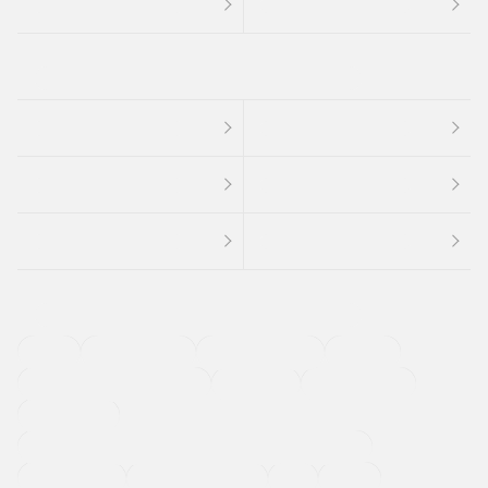
４ＷＤ
定期点検記録簿
ワンオーナーカー
福祉車両
メーカー系販売店取り扱い車
修復歴無し
アルミホイール
寒冷地仕様車
過給機設定モデル（ターボ・スーパーチャージャーなど)
ETC
CDプレーヤー
カーナビゲーション
禁煙車