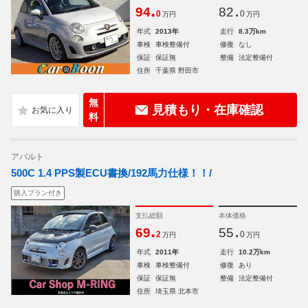
.
.
94
82
0
0
万円
万円
年式
2013年
走行
8.3万km
車検
車検整備付
修復
なし
保証
保証無
整備
法定整備付
住所
千葉県 野田市
無
見積もり・在庫確認
料
アバルト
500C 1.4 PPS製ECU書換/192馬力仕様！！/
購入プラン付き
支払総額
本体価格
.
.
69
55
2
0
万円
万円
年式
2011年
走行
10.2万km
車検
車検整備付
修復
あり
保証
保証無
整備
法定整備付
住所
埼玉県 北本市