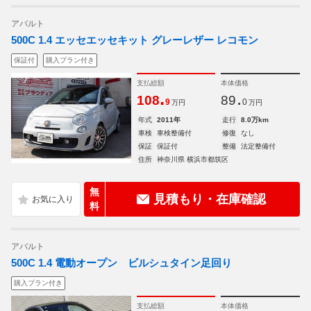
アバルト
500C 1.4 エッセエッセキット グレーレザー レコモン
保証付
購入プラン付き
支払総額
本体価格
.
.
108
89
9
0
万円
万円
年式
2011年
走行
8.0万km
車検
車検整備付
修復
なし
保証
保証付
整備
法定整備付
住所
神奈川県 横浜市都筑区
無
見積もり・在庫確認
料
アバルト
500C 1.4 電動オープン ビルシュタイン足回り
購入プラン付き
支払総額
本体価格