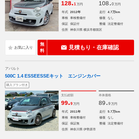
.
.
128
108
1
0
万円
万円
年式
2012年
走行
4.7万km
車検
車検整備付
修復
なし
保証
保証付
整備
法定整備付
住所
神奈川県 横浜市都筑区
無
見積もり・在庫確認
料
アバルト
500C 1.4 ESSEESSEキット エンジンカバー
購入プラン付き
支払総額
本体価格
.
.
99
89
9
9
万円
万円
年式
2011年
走行
5.7万km
車検
車検整備付
修復
なし
保証
保証無
整備
法定整備付
住所
神奈川県 伊勢原市