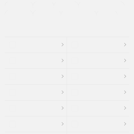
法定整備付き
保証付き
エアバッグ
ディスチャージドランプ
支払総顔あり
クーポンあり
車両品質評価書付
新着車両