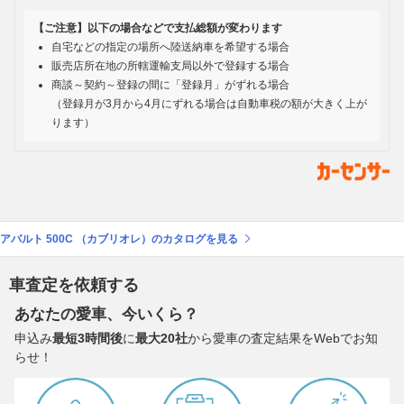
【ご注意】以下の場合などで支払総額が変わります
自宅などの指定の場所へ陸送納車を希望する場合
販売店所在地の所轄運輸支局以外で登録する場合
商談～契約～登録の間に「登録月」がずれる場合
（登録月が3月から4月にずれる場合は自動車税の額が大きく上が
ります）
アバルト 500C （カブリオレ）のカタログを見る
車査定を依頼する
あなたの愛車、今いくら？
申込み
最短3時間後
に
最大20社
から愛車の査定結果をWebでお知
らせ！