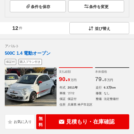
条件を保存
条件を変更
12
件
並び替え
アバルト
500C 1.4 電動オープン
保証付
購入プラン付き
支払総額
本体価格
.
.
90
79
9
8
万円
万円
年式
2011年
走行
6.3万km
車検
'27/2
修復
なし
保証
保証付
整備
法定整備付
住所
兵庫県 神戸市北区
無
見積もり・在庫確認
料