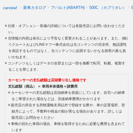
新車カタログ
アバルト(ABARTH)
500C （カブリオレ）
carview!
仕様・オプション・装備の詳細については各販売店にお問い合わせくださ
い。
当情報の内容は各社により予告なく変更されることがあります。また、(株)
リクルートおよびLINEヤフー株式会社は当コンテンツの完全性、無誤謬性
を保証するものではなく、当コンテンツに起因するいかなる損害の責も負
いかねます。
コンテンツもしくはデータの全部または一部を無断で転写、転載、複製す
ることを禁じます。
カーセンサーの支払総額は店頭乗り出し価格です
支払総額（税込） ＝ 車両本体価格＋諸費用
カーセンサーの支払総額は店頭納車を前提にしています。自宅への納車
をご希望された場合などは、別途納車費用がかかります
販売店の所在する所轄運輸支局以外で登録する際や、車の定置場所、登
録月によって、手数料や税金の額が異なる場合があります。詳しくは
販売店にお問合せください
車検の切れた車両の場合、車検を取得するために必要な費用も含まれて
います