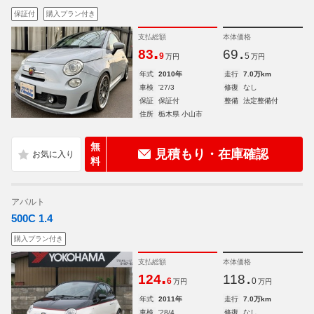
保証付
購入プラン付き
支払総額
本体価格
.
.
83
69
9
5
万円
万円
年式
2010年
走行
7.0万km
車検
'27/3
修復
なし
保証
保証付
整備
法定整備付
住所
栃木県 小山市
無
見積もり・在庫確認
料
アバルト
500C 1.4
購入プラン付き
支払総額
本体価格
.
.
124
118
6
0
万円
万円
年式
2011年
走行
7.0万km
車検
'28/4
修復
なし