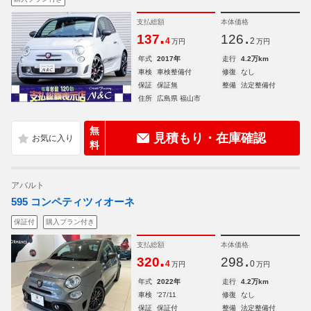
支払総額
本体価格
.
.
137
126
4
2
万円
万円
年式
2017年
走行
4.2万km
車検
車検整備付
修復
なし
保証
保証無
整備
法定整備付
住所
広島県 福山市
無
見積もり・在庫確認
料
アバルト
595 コンペティツィオーネ
保証付
購入プラン付き
支払総額
本体価格
.
.
320
298
4
0
万円
万円
年式
2022年
走行
4.2万km
車検
'27/11
修復
なし
保証
保証付
整備
法定整備付