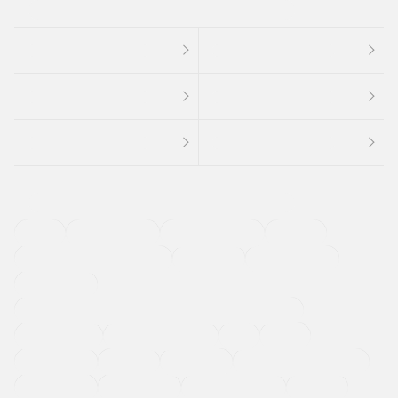
４ＷＤ
定期点検記録簿
ワンオーナーカー
福祉車両
メーカー系販売店取り扱い車
修復歴無し
アルミホイール
寒冷地仕様車
過給機設定モデル（ターボ・スーパーチャージャーなど)
ETC
CDプレーヤー
カーナビゲーション
禁煙車
法定整備付き
保証付き
エアバッグ
ディスチャージドランプ
支払総顔あり
クーポンあり
車両品質評価書付
新着車両