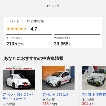
1
〜
8
/
8
件
アバルト 595 中古車相場
4.7
平均本体価格：
平均走行距離：
210
39,555
.3
万円
km
あなたにおすすめの中古車情報
アバルト 595 F
アバルト 595 コンペ
アバルト 595 1.4
ティツィオーネ
支払総額
支払総額
304
213
支払総額
.3
万円
.2
万円