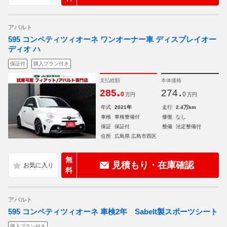
アバルト
595 コンペティツィオーネ ワンオーナー車 ディスプレイオー
ディオ ハ
保証付
購入プラン付き
支払総額
本体価格
.
.
285
274
0
0
万円
万円
年式
2021年
走行
2.4万km
車検
車検整備付
修復
なし
保証
保証付
整備
法定整備付
住所
広島県 広島市西区
無
見積もり・在庫確認
料
アバルト
595 コンペティツィオーネ 車検2年 Sabelt製スポーツシート
購入プラン付き