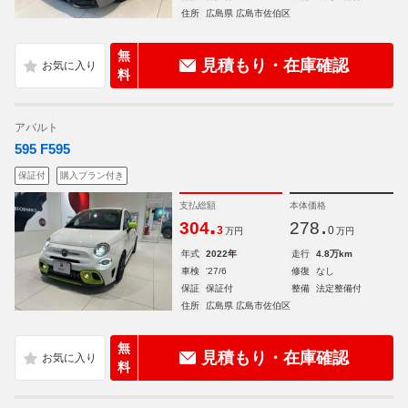
住所
広島県 広島市佐伯区
無
見積もり・在庫確認
料
アバルト
595 F595
保証付
購入プラン付き
支払総額
本体価格
.
.
304
278
3
0
万円
万円
年式
2022年
走行
4.8万km
車検
'27/6
修復
なし
保証
保証付
整備
法定整備付
住所
広島県 広島市佐伯区
無
見積もり・在庫確認
料