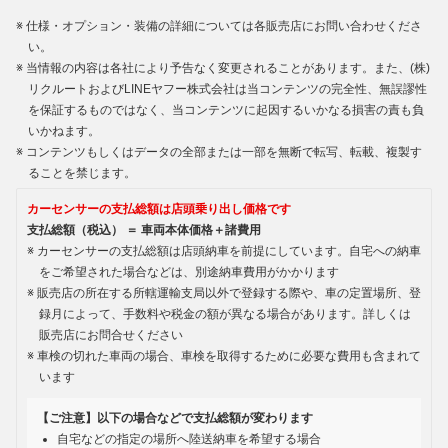
仕様・オプション・装備の詳細については各販売店にお問い合わせくださ
い。
当情報の内容は各社により予告なく変更されることがあります。また、(株)
リクルートおよびLINEヤフー株式会社は当コンテンツの完全性、無誤謬性
を保証するものではなく、当コンテンツに起因するいかなる損害の責も負
いかねます。
コンテンツもしくはデータの全部または一部を無断で転写、転載、複製す
ることを禁じます。
カーセンサーの支払総額は店頭乗り出し価格です
支払総額（税込） ＝ 車両本体価格＋諸費用
カーセンサーの支払総額は店頭納車を前提にしています。自宅への納車
をご希望された場合などは、別途納車費用がかかります
販売店の所在する所轄運輸支局以外で登録する際や、車の定置場所、登
録月によって、手数料や税金の額が異なる場合があります。詳しくは
販売店にお問合せください
車検の切れた車両の場合、車検を取得するために必要な費用も含まれて
います
【ご注意】以下の場合などで支払総額が変わります
自宅などの指定の場所へ陸送納車を希望する場合