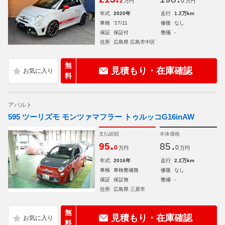
2
0
万円
万円
年式
2020年
走行
1.2万km
車検
'27/11
修復
なし
保証
保証付
整備
-
住所
広島県 広島市中区
無
見積もり・在庫確認
料
アバルト
595 ツーリズモ モンツァマフラー トゥルッコG16inAW
支払総額
本体価格
.
.
95
85
0
0
万円
万円
年式
2016年
走行
2.2万km
車検
車検整備無
修復
なし
保証
保証無
整備
-
住所
広島県 三原市
無
見積もり・在庫確認
料