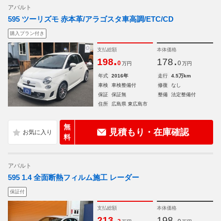
アバルト
595 ツーリズモ 赤本革/アラゴスタ車高調/ETC/CD
購入プラン付き
支払総額
本体価格
.
.
198
178
0
0
万円
万円
年式
2016年
走行
4.5万km
車検
車検整備付
修復
なし
保証
保証無
整備
法定整備付
住所
広島県 東広島市
無
見積もり・在庫確認
料
アバルト
595 1.4 全面断熱フィルム施工 レーダー
保証付
支払総額
本体価格
.
.
213
198