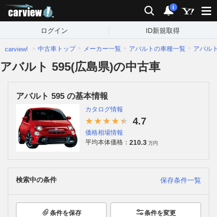
carview!
検索
通知
i
ログイン
ID新規取得
中古車トップ
メーカー一覧
アバルトの車種一覧
アバル
carview!
アバルト 595(広島県)の中古車
アバルト 595 の基本情報
カタログ情報
4.7
価格相場情報
210.3
平均本体価格：
万円
検索中の条件
保存条件一覧
条件を保存
条件を変更