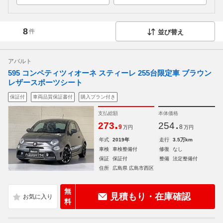
8
件
並び替え
アバルト
595 コンペティツィオーネ スティーレ 255台限定車 ブラウン
レザースポーツシート
保証付
車両品質保証書付
購入プラン付き
支払総額
本体価格
.
.
273
254
9
8
万円
万円
年式
2019年
走行
3.5万km
車検
車検整備付
修復
なし
保証
保証付
整備
法定整備付
住所
広島県 広島市西区
無
見積もり・在庫確認
料