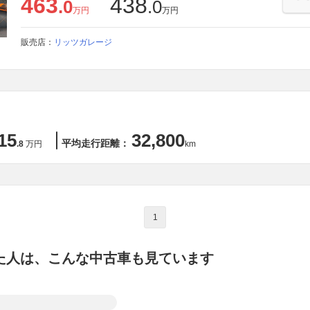
463
438
.0
.0
万円
万円
販売店：
リッツガレージ
15
32,800
平均走行距離：
.8
万円
km
1
た人は、こんな中古車も見ています