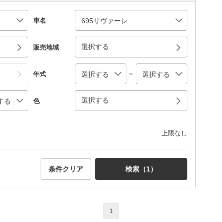
車名
選択する
販売地域
～
年式
選択する
色
上限なし
条件クリア
検索（
1
）
1