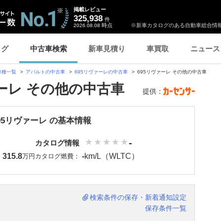
掲載レビュー
325,938
件
時点
※新車カタログのある自動車総合情報
2026.08.08
ログ
中古車検索
新車見積り
車買取
ニュース
車種一覧
アバルトの中古車
695リヴァーレの中古車
695リヴァーレ その他の中古車
ァーレ その他の中古車
提供：
95リヴァーレ の基本情報
-
カタログ情報
315.8
-
km/L（WLTC）
：
万円
カタログ燃費：
検索条件の保存・新着通知設定
保存条件一覧