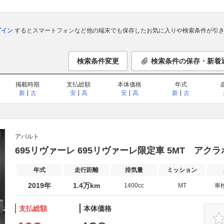
ログイン
するとスマートフォンなど他の端末でも保存したお気に入りや検索条件が引き
検索条件変更
検索条件の保存・新着
掲載時期
支払総額
本体価格
年式
新
古
安
高
安
高
新
古
アバルト
695リヴァーレ 695リヴァーレ限定車 5MT アク
年式
走行距離
排気量
ミッション
2019年
1.4万km
1400cc
MT
車
支払総額
本体価格