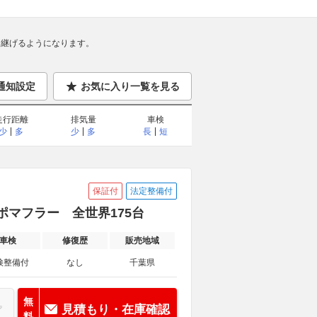
継げるようになります。
通知設定
お気に入り一覧を見る
走行距離
排気量
車検
少
多
少
多
長
短
保証付
法定整備付
ラポマフラー 全世界175台
車検
修復歴
販売地域
検整備付
なし
千葉県
無
見積もり・在庫確認
料