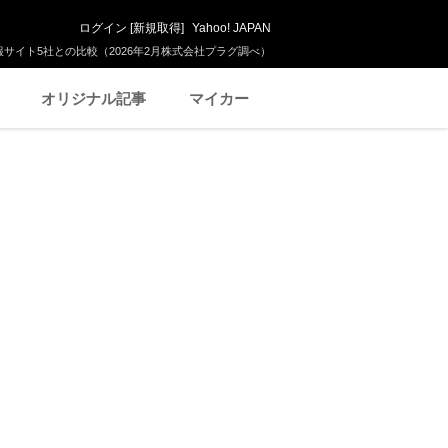
ログイン
[
新規取得
]
Yahoo! JAPAN
サイト5社との比較（2026年2月株式会社プラグ調べ）
オリジナル記事
マイカー