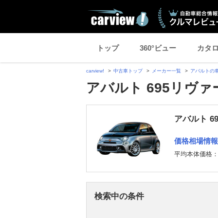
トップ
360°ビュー
カタ
carview!
中古車トップ
メーカー一覧
アバルトの
アバルト 695リヴ
アバルト 6
価格相場情報
平均本体価格
検索中の条件