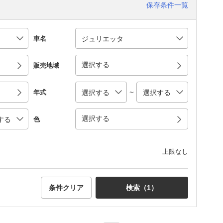
保存条件一覧
車名
選択する
販売地域
～
年式
選択する
色
上限なし
条件クリア
検索（
1
）