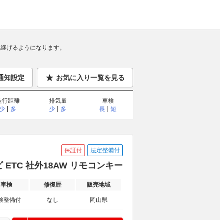
継げるようになります。
通知設定
お気に入り一覧を見る
走行距離
排気量
車検
少
多
少
多
長
短
保証付
法定整備付
ETC 社外18AW リモコンキー
車検
修復歴
販売地域
検整備付
なし
岡山県