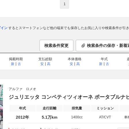
1
ログイン
するとスマートフォンなど他の端末でも保存したお気に入りや検索条件が引き
検索条件変更
検索条件の保存・新着
掲載時期
支払総額
本体価格
年式
新
古
安
高
安
高
新
古
アルファ ロメオ
ジュリエッタ コンペティツィオーネ ポータブルナビ 
年式
走行距離
排気量
ミッション
2012年
5.1万km
1400cc
AT/CVT
車