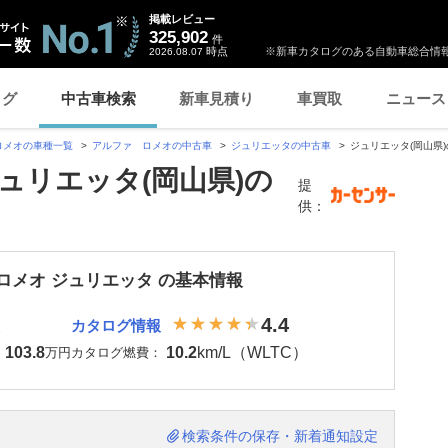
掲載レビュー
325,902
件
時点
※新車カタログのある自動車総合情報
2026.08.07
ログ
中古車検索
新車見積り
車買取
ニュース
ロメオの車種一覧
アルファ ロメオの中古車
ジュリエッタの中古車
ジュリエッタ(岡山県
ュリエッタ(岡山県)の
提
供：
ロメオ ジュリエッタ の基本情報
4.4
カタログ情報
103.8
10.2
km/L（WLTC）
：
万円
カタログ燃費：
検索条件の保存・新着通知設定