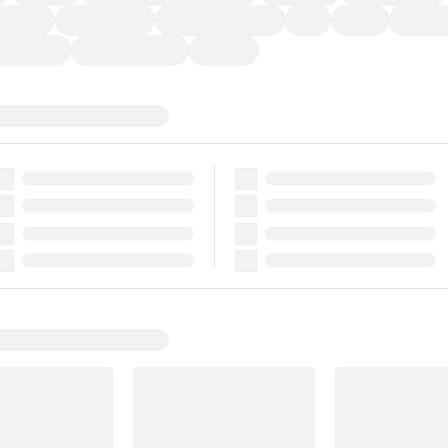
ーなど)
CDプレーヤー
カーナビゲーション
ETC
禁煙車
法定整備
ーポンあり
車両品質評価書付
新着車両