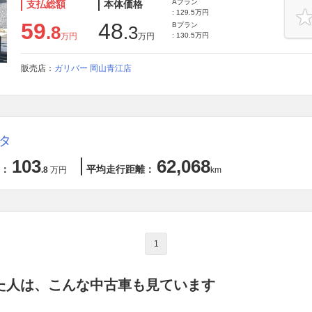
Aプラン
支払総額
本体価格
: 129.5万円
59
48
Bプラン
.8
.3
万円
万円
: 130.5万円
販売店：
ガリバー 岡山青江店
タ
103
62,068
：
平均走行距離：
.8
万円
km
1
た人は、こんな中古車も見ています