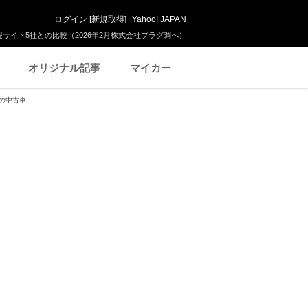
ログイン
[
新規取得
]
Yahoo! JAPAN
サイト5社との比較（2026年2月株式会社プラグ調べ）
オリジナル記事
マイカー
)の中古車