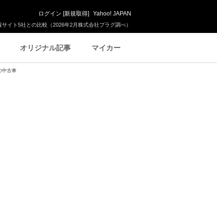
ログイン
[
新規取得
]
Yahoo! JAPAN
サイト5社との比較（2026年2月株式会社プラグ調べ）
オリジナル記事
マイカー
)の中古車