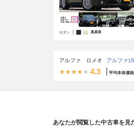
黒真珠
セダン
アルファ ロメオ
アルファ15
4.3
平均本体価格
あなたが閲覧した中古車を見