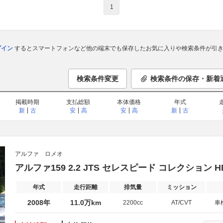
1
ログイン
するとスマートフォンなど他の端末でも保存したお気に入りや検索条件が引き
検索条件変更
検索条件の保存・新着
掲載時期
支払総額
本体価格
年式
新
古
安
高
安
高
新
古
アルファ ロメオ
アルファ159 2.2 JTS セレスピード コレクション 
年式
走行距離
排気量
ミッション
2008年
11.0万km
2200cc
AT/CVT
車