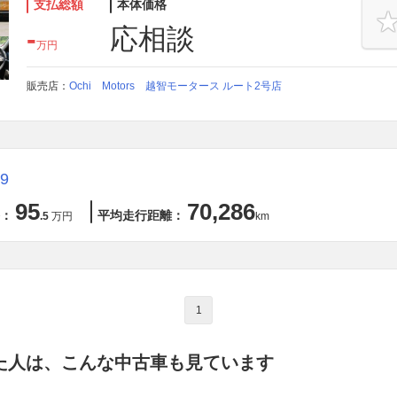
支払総額
本体価格
-
応相談
万円
販売店：
Ochi Motors 越智モータース ルート2号店
9
95
70,286
：
平均走行距離：
.5
万円
km
1
た人は、こんな中古車も見ています