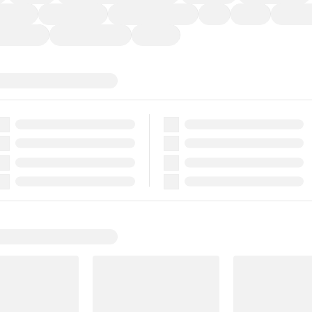
ーなど)
CDプレーヤー
カーナビゲーション
ETC
禁煙車
法定整備
ーポンあり
車両品質評価書付
新着車両