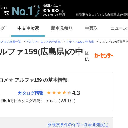
掲載レビュー
325,933
件
時点
※新車カタログのある自動車総合情報
2026.08.08
ログ
中古車検索
新車見積り
車買取
ニュース
ロメオの車種一覧
アルファ ロメオの中古車
アルファ159の中古車
アルファ159(広島県
ファ159(広島県)の中
提
供：
メオ アルファ159 の基本情報
4.3
カタログ情報
95.5
-
km/L（WLTC）
：
万円
カタログ燃費：
検索条件の保存・新着通知設定