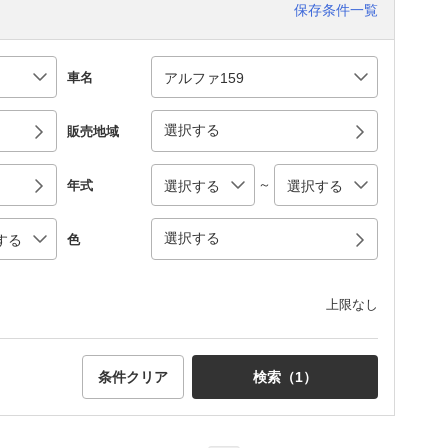
保存条件一覧
車名
選択する
販売地域
～
年式
選択する
色
上限なし
条件クリア
検索（
1
）