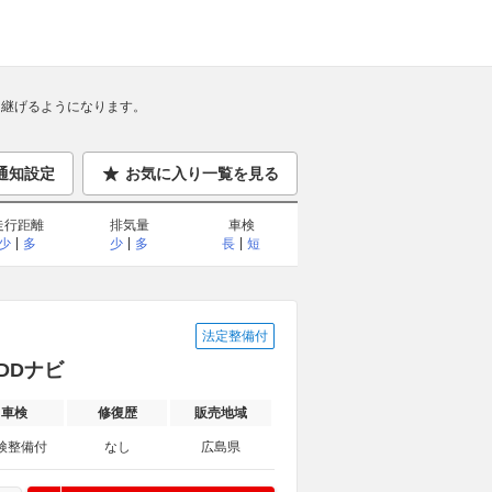
継げるようになります。
通知設定
お気に入り一覧を見る
走行距離
排気量
車検
少
多
少
多
長
短
法定整備付
HDDナビ
車検
修復歴
販売地域
検整備付
なし
広島県