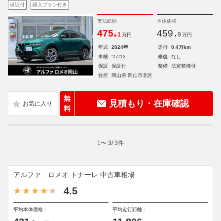
保証付
購入プラン付き
支払総額
本体価格
.
.
475
459
1
9
万円
万円
年式
2024年
走行
0.4万km
車検
'27/12
修復
なし
保証
保証付
整備
法定整備付
住所
岡山県 岡山市北区
無
見積もり・在庫確認
料
1
〜
3
/
3
件
アルファ ロメオ トナーレ 中古車相場
4.5
平均本体価格：
平均走行距離：