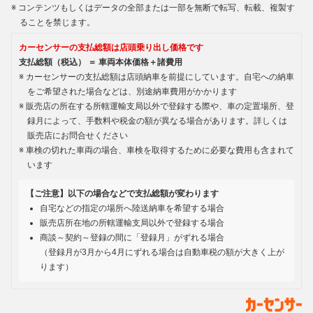
コンテンツもしくはデータの全部または一部を無断で転写、転載、複製す
ることを禁じます。
カーセンサーの支払総額は店頭乗り出し価格です
支払総額（税込） ＝ 車両本体価格＋諸費用
カーセンサーの支払総額は店頭納車を前提にしています。自宅への納車
をご希望された場合などは、別途納車費用がかかります
販売店の所在する所轄運輸支局以外で登録する際や、車の定置場所、登
録月によって、手数料や税金の額が異なる場合があります。詳しくは
販売店にお問合せください
車検の切れた車両の場合、車検を取得するために必要な費用も含まれて
います
【ご注意】以下の場合などで支払総額が変わります
自宅などの指定の場所へ陸送納車を希望する場合
販売店所在地の所轄運輸支局以外で登録する場合
商談～契約～登録の間に「登録月」がずれる場合
（登録月が3月から4月にずれる場合は自動車税の額が大きく上が
ります）