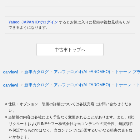
Yahoo! JAPAN IDでログイン
するとお気に入りに登録や複数見積もりが
できるようになります。
中古車トップへ
新車カタログ
アルファロメオ(ALFAROMEO)
トナーレ プ
carview!
新車カタログ
アルファロメオ(ALFAROMEO)
トナーレ
carview!
仕様・オプション・装備の詳細については各販売店にお問い合わせくださ
い。
当情報の内容は各社により予告なく変更されることがあります。また、(株)
リクルートおよびLINEヤフー株式会社は当コンテンツの完全性、無誤謬性
を保証するものではなく、当コンテンツに起因するいかなる損害の責も負
いかねます。