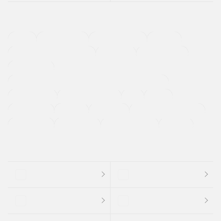
４ＷＤ
定期点検記録簿
ワンオーナーカー
福祉車両
メーカー系販売店取り扱い車
修復歴無し
アルミホイール
寒冷地仕様車
過給機設定モデル（ターボ・スーパーチャージャーなど)
ETC
CDプレーヤー
カーナビゲーション
禁煙車
法定整備付き
保証付き
エアバッグ
ディスチャージドランプ
支払総顔あり
クーポンあり
車両品質評価書付
新着車両