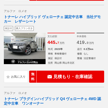
アルファ ロメオ
トナーレ ハイブリッド ヴェローチェ 認定中古車 当社デモ
カー レザーシート
保証付
購入プラン付き
支払総額
本体価格
.
.
445
419
7
9
万円
万円
年式
2023年
走行
0.2万km
車検
車検整備付
修復
なし
保証
保証付
整備
法定整備付
住所
岡山県 岡山市北区
無
見積もり・在庫確認
料
アルファ ロメオ
トナーレ プラグインハイブリッド Q4 ヴェローチェ 4WD 認
定中古車 ワンオーナー