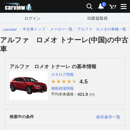
carview!
検索
通知
i
ログイン
ID新規取得
中古車トップ
メーカー一覧
アルファ ロメオの車種一覧
carview!
アルファ ロメオ トナーレ(中国)の中古
車
アルファ ロメオ トナーレ の基本情報
カタログ情報
4.5
価格相場情報
421.9
平均本体価格：
万円
検索中の条件
保存条件一覧