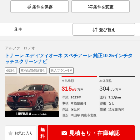
条件を保存
条件を変更
3
件
並び替え
アルファ ロメオ
トナーレ エディツィオーネ スペチアーレ 純正10.25インチタ
ッチスクリーンナビ
保証付
車両品質保証書付
購入プラン付き
支払総額
本体価格
.
.
315
304
8
5
万円
万円
年式
2023年
走行
3.1万km
車検
車検整備付
修復
なし
保証
保証付
整備
法定整備付
住所
岡山県 岡山市北区
無
見積もり・在庫確認
料