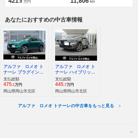
421
11,806
.9
万円
km
あなたにおすすめの中古車情報
アルファ ロメオ ト
アルファ ロメオ ト
ナーレ プラグインハ
ナーレ ハイブリッド
イブリッド Q4 ヴェ
ヴェローチェ
支払総額
支払総額
ローチェ 4WD
475
445
.1
万円
.7
万円
岡山県岡山市北区
岡山県岡山市北区
アルファ ロメオ トナーレの中古車をもっと見る