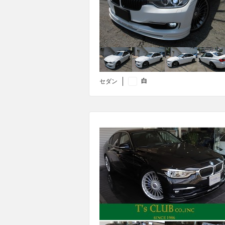
白
セダン