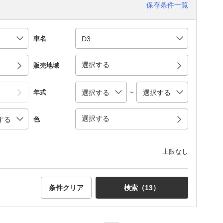
保存条件一覧
車名
選択する
販売地域
～
年式
選択する
色
上限なし
条件クリア
検索（
13
）