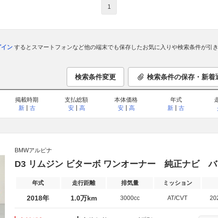
1
ログイン
するとスマートフォンなど他の端末でも保存したお気に入りや検索条件が引き
検索条件変更
検索条件の保存・新着
掲載時期
支払総額
本体価格
年式
新
古
安
高
安
高
新
古
BMWアルピナ
D3 リムジン ビターボ ワンオーナー 純正ナビ 
年式
走行距離
排気量
ミッション
2018年
1.0万km
3000cc
AT/CVT
20