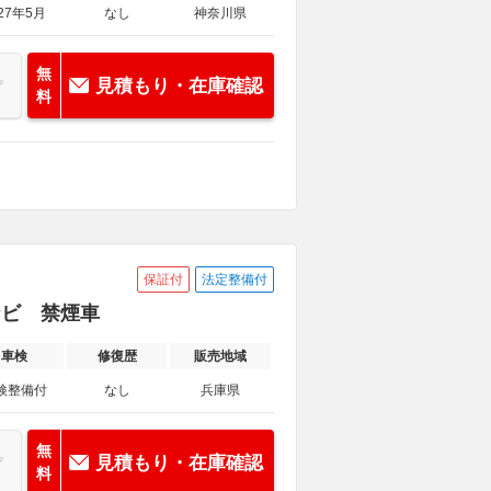
27年5月
なし
神奈川県
無
見積もり・在庫確認
料
保証付
法定整備付
ナビ 禁煙車
車検
修復歴
販売地域
検整備付
なし
兵庫県
無
見積もり・在庫確認
料