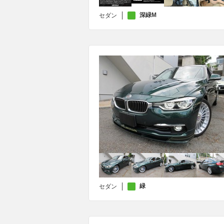
深緑M
セダン
緑
セダン