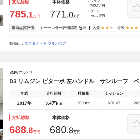
Aプラン
支払総額
本体価格
: 785.7万円
785
771
Bプラン
.1
.0
万円
万円
: 791.7万円
5
車両品質評価
カーセンサー評価認定
点
内装:
外装:
販売店：
マスダオート フルハウス
BMWアルピナ
D3 リムジン ビターボ 左ハンドル サンルーフ 
年式
走行距離
排気量
ミッション
2017年
3.4万km
3000cc
AT/CVT
20
支払総額
本体価格
688
680
.8
.8
万円
万円