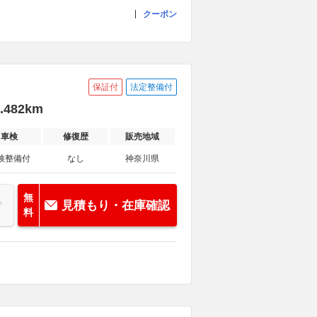
クーポン
保証付
法定整備付
482km
車検
修復歴
販売地域
検整備付
なし
神奈川県
無
見積もり・在庫確認
料