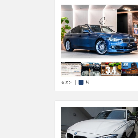
紺
セダン