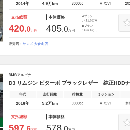
2014年
4.9万km
3000cc
AT/CVT
20
Aプラン
支払総額
本体価格
: 421.0万円
420
405
Bプラン
.0
.0
万円
万円
: 426.6万円
販売店：
サンズ 大倉山店
BMWアルピナ
D3 リムジン ビターボ ブラックレザー 純正HDD
年式
走行距離
排気量
ミッション
2016年
5.2万km
3000cc
AT/CVT
車
支払総額
本体価格
597
578
.6
.0