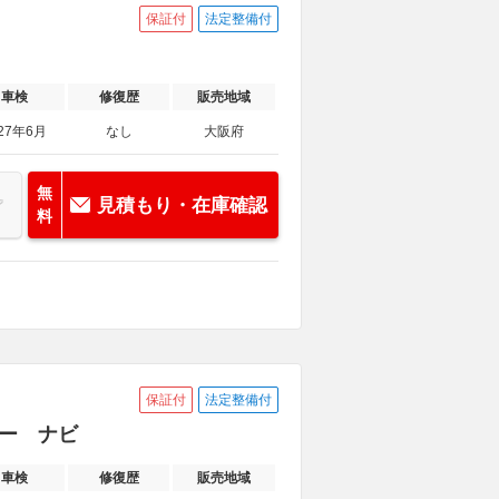
保証付
法定整備付
車検
修復歴
販売地域
27年6月
なし
大阪府
無
見積もり・在庫確認
料
保証付
法定整備付
ター ナビ
車検
修復歴
販売地域