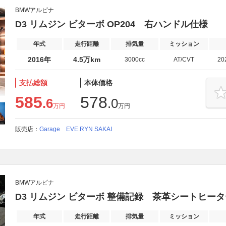
BMWアルピナ
D3 リムジン ビターボ OP204 右ハンドル仕様
年式
走行距離
排気量
ミッション
2016年
4.5万km
3000cc
AT/CVT
20
支払総額
本体価格
585
578
.6
.0
万円
万円
販売店：
Garage EVE.RYN SAKAI
BMWアルピナ
D3 リムジン ビターボ 整備記録 茶革シートヒー
年式
走行距離
排気量
ミッション