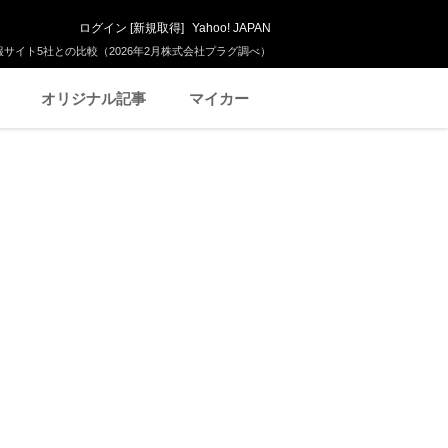
ログイン
[
新規取得
]
Yahoo! JAPAN
サイト5社との比較（2026年2月株式会社プラグ調べ）
オリジナル記事
マイカー