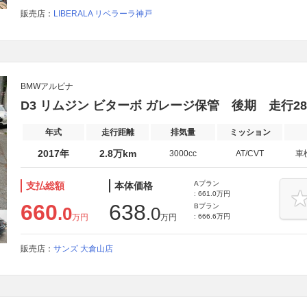
販売店：
LIBERALA リベラーラ神戸
BMWアルピナ
D3 リムジン ビターボ ガレージ保管 後期 走行28.
年式
走行距離
排気量
ミッション
2017年
2.8万km
3000cc
AT/CVT
車
Aプラン
支払総額
本体価格
: 661.0万円
660
638
Bプラン
.0
.0
万円
万円
: 666.6万円
販売店：
サンズ 大倉山店