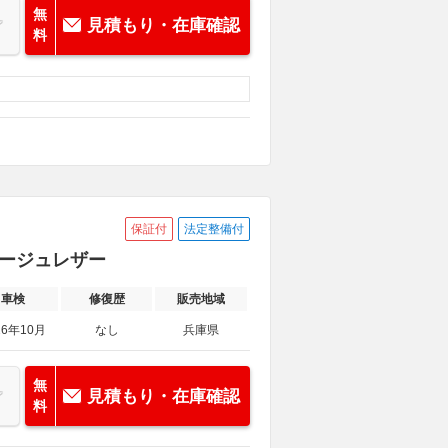
無
見積もり・在庫確認
料
保証付
法定整備付
ベージュレザー
車検
修復歴
販売地域
26年10月
なし
兵庫県
無
見積もり・在庫確認
料