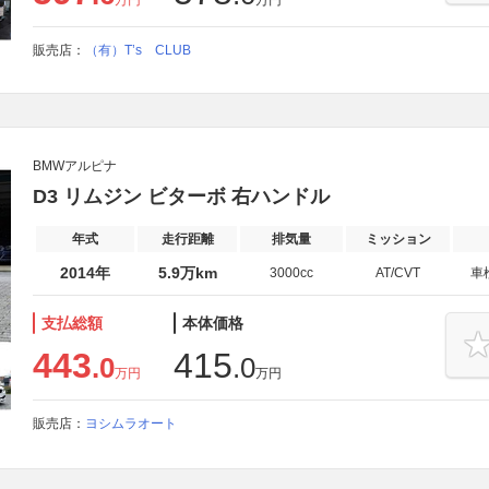
万円
万円
販売店：
（有）T’s CLUB
BMWアルピナ
D3 リムジン ビターボ 右ハンドル
年式
走行距離
排気量
ミッション
2014年
5.9万km
3000cc
AT/CVT
車
支払総額
本体価格
443
415
.0
.0
万円
万円
販売店：
ヨシムラオート