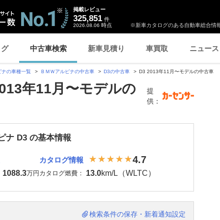
掲載レビュー
325,851
件
時点
※新車カタログのある自動車総合情報
2026.08.06
ログ
中古車検索
新車見積り
車買取
ニュース
ピナの車種一覧
ＢＭＷアルピナの中古車
D3の中古車
D3 2013年11月〜モデルの中古車
2013年11月〜モデルの
提
供：
ナ D3 の基本情報
4.7
カタログ情報
1088.3
13.0
km/L（WLTC）
：
万円
カタログ燃費：
検索条件の保存・新着通知設定