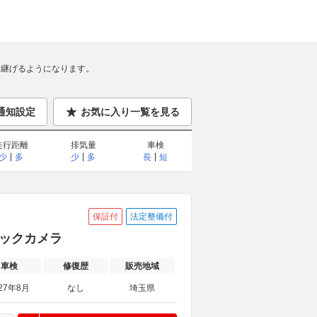
継げるようになります。
通知設定
お気に入り一覧を見る
走行距離
排気量
車検
少
多
少
多
長
短
保証付
法定整備付
バックカメラ
車検
修復歴
販売地域
27年8月
なし
埼玉県