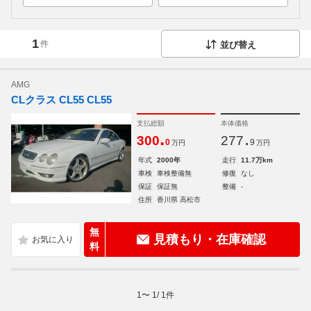
1
件
並び替え
AMG
CLクラス CL55 CL55
支払総額
本体価格
.
.
300
277
0
9
万円
万円
年式
2000年
走行
11.7万km
車検
車検整備無
修復
なし
保証
保証無
整備
-
住所
香川県 高松市
無
見積もり・在庫確認
料
1
〜
1
/
1
件