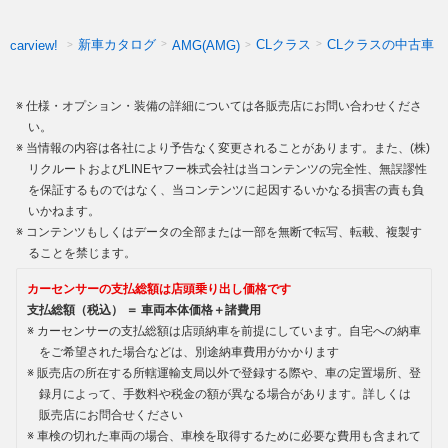
新車カタログ
CLクラス
CLクラスの中古車
carview!
AMG(AMG)
仕様・オプション・装備の詳細については各販売店にお問い合わせくださ
い。
当情報の内容は各社により予告なく変更されることがあります。また、(株)
リクルートおよびLINEヤフー株式会社は当コンテンツの完全性、無誤謬性
を保証するものではなく、当コンテンツに起因するいかなる損害の責も負
いかねます。
コンテンツもしくはデータの全部または一部を無断で転写、転載、複製す
ることを禁じます。
カーセンサーの支払総額は店頭乗り出し価格です
支払総額（税込） ＝ 車両本体価格＋諸費用
カーセンサーの支払総額は店頭納車を前提にしています。自宅への納車
をご希望された場合などは、別途納車費用がかかります
販売店の所在する所轄運輸支局以外で登録する際や、車の定置場所、登
録月によって、手数料や税金の額が異なる場合があります。詳しくは
販売店にお問合せください
車検の切れた車両の場合、車検を取得するために必要な費用も含まれて