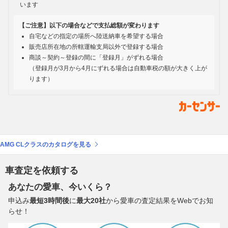
います
【ご注意】以下の場合などで支払総額が変わります
自宅などの指定の場所へ陸送納車を希望する場合
販売店所在地の所轄運輸支局以外で登録する場合
商談～契約～登録の間に「登録月」がずれる場合
（登録月が3月から4月にずれる場合は自動車税の額が大きく上が
ります）
AMG CLクラスのカタログを見る
車査定を依頼する
あなたの愛車、今いくら？
申込み
最短3時間後
に
最大20社
から愛車の査定結果をWebでお知
らせ！