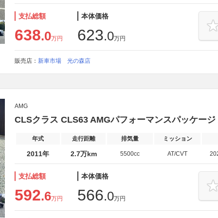
支払総額
本体価格
638
623
.0
.0
万円
万円
販売店：
新車市場 光の森店
AMG
CLSクラス CLS63 AMGパフォーマンスパッケージ
年式
走行距離
排気量
ミッション
2011年
2.7万km
5500cc
AT/CVT
20
支払総額
本体価格
592
566
.6
.0
万円
万円