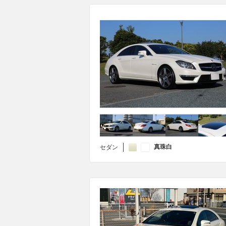
真珠白
セダン