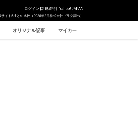
ログイン
[
新規取得
]
Yahoo! JAPAN
サイト5社との比較（2026年2月株式会社プラグ調べ）
オリジナル記事
マイカー