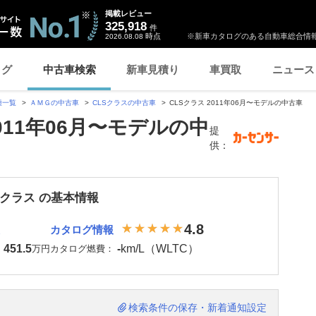
掲載レビュー
325,918
件
時点
※新車カタログのある自動車総合情報
2026.08.08
ログ
中古車検索
新車見積り
車買取
ニュース
種一覧
ＡＭＧの中古車
CLSクラスの中古車
CLSクラス 2011年06月〜モデルの中古車
2011年06月〜モデルの中
提
供：
Sクラス の基本情報
4.8
カタログ情報
451.5
-
km/L（WLTC）
：
万円
カタログ燃費：
検索条件の保存・新着通知設定