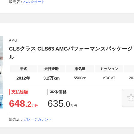
販売店：
ハル☆オート
AMG
CLSクラス CLS63 AMGパフォーマンスパッケ
ル
年式
走行距離
排気量
ミッション
2012年
3.2万km
5500cc
AT/CVT
20
支払総額
本体価格
648
635
.2
.0
万円
万円
販売店：
ガレージカレント