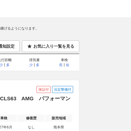
継げるようになります。
通知設定
お気に入り一覧を見る
走行距離
排気量
車検
少
多
少
多
長
短
保証付
法定整備付
 CLS63 AMG パフォーマン
車検
修復歴
販売地域
27年6月
なし
熊本県