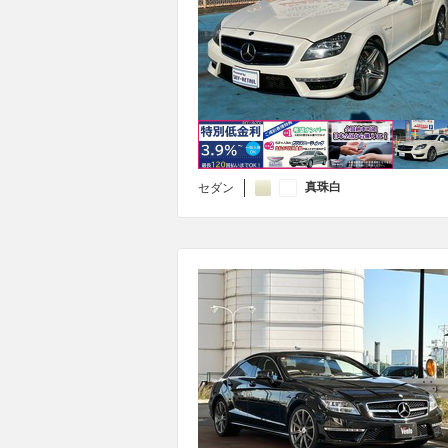
真珠白
セダン