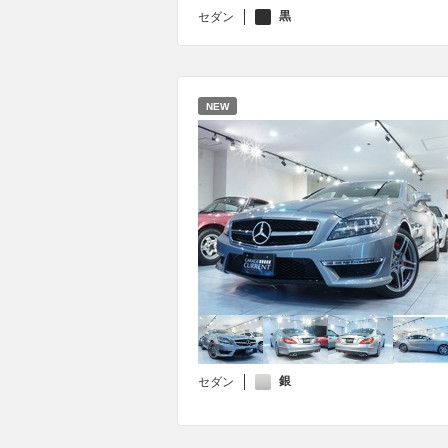
黒
セダン
NEW
銀
セダン