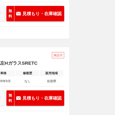
無
見積もり・在庫確認
料
保証付
 左HガラスSRETC
車検
修復歴
販売地域
26年9月
なし
佐賀県
無
見積もり・在庫確認
料