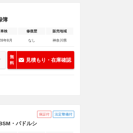
録簿
車検
修復歴
販売地域
28年8月
なし
神奈川県
無
見積もり・在庫確認
料
保証付
法定整備付
・BSM・パドルシ