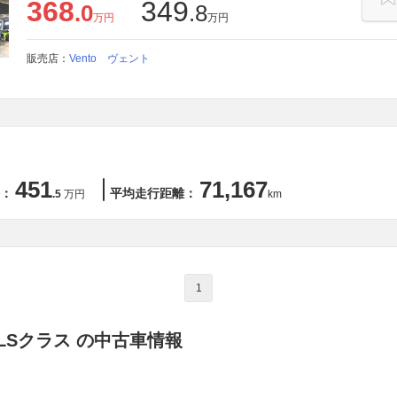
368
349
.0
.8
万円
万円
販売店：
Vento ヴェント
451
71,167
：
平均走行距離：
.5
万円
km
1
LSクラス の中古車情報