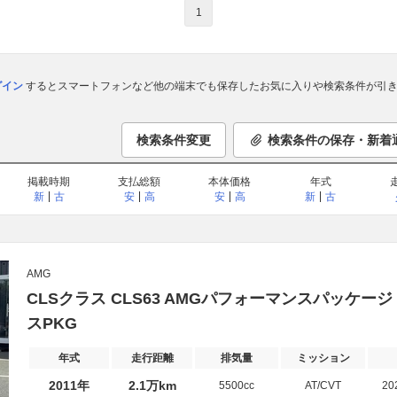
1
ログイン
するとスマートフォンなど他の端末でも保存したお気に入りや検索条件が引き
検索条件変更
検索条件の保存・新着
掲載時期
支払総額
本体価格
年式
新
古
安
高
安
高
新
古
AMG
CLSクラス CLS63 AMGパフォーマンスパッケージ
スPKG
年式
走行距離
排気量
ミッション
2011年
2.1万km
5500cc
AT/CVT
20