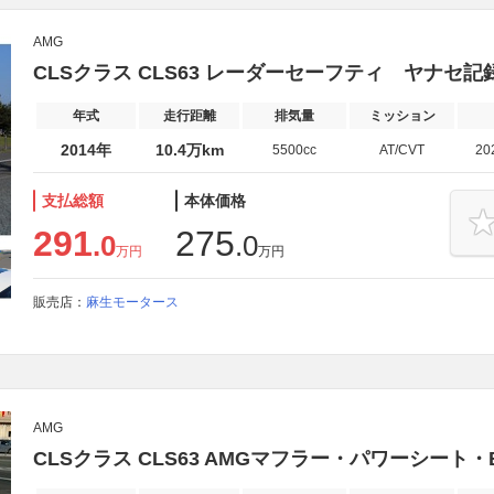
AMG
CLSクラス CLS63 レーダーセーフティ ヤナセ記
年式
走行距離
排気量
ミッション
2014年
10.4万km
5500cc
AT/CVT
20
支払総額
本体価格
291
275
.0
.0
万円
万円
販売店：
麻生モータース
AMG
CLSクラス CLS63 AMGマフラー・パワーシート