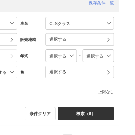
保存条件一覧
車名
選択する
販売地域
～
年式
選択する
色
上限なし
条件クリア
検索（
6
）