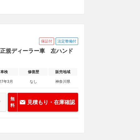
保証付
法定整備付
ージ 正規ディーラー車 左ハンド
車検
修復歴
販売地域
27年3月
なし
神奈川県
無
見積もり・在庫確認
料