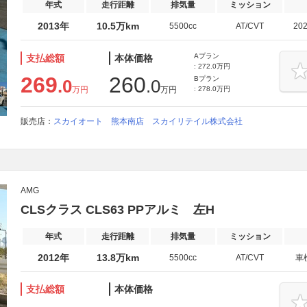
年式
走行距離
排気量
ミッション
2013年
10.5万km
5500cc
AT/CVT
20
Aプラン
支払総額
本体価格
: 272.0万円
269
260
Bプラン
.0
.0
万円
万円
: 278.0万円
販売店：
スカイオート 熊本南店 スカイリテイル株式会社
AMG
CLSクラス CLS63 PPアルミ 左H
年式
走行距離
排気量
ミッション
2012年
13.8万km
5500cc
AT/CVT
車
支払総額
本体価格