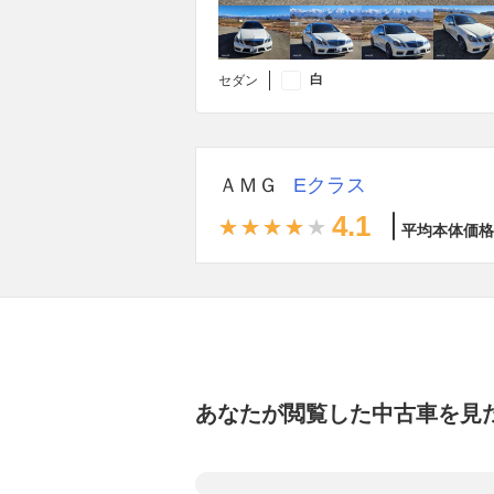
白
セダン
ＡＭＧ
Eクラス
4.1
平均本体価格
あなたが閲覧した中古車を見