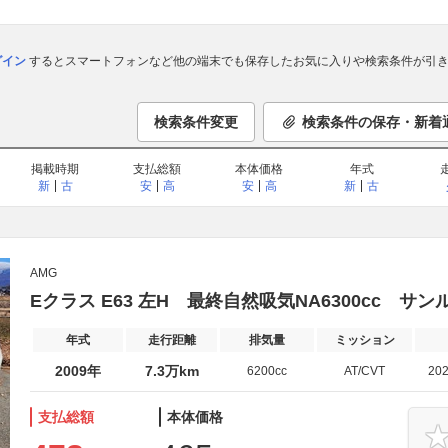
ログイン
するとスマートフォンなど他の端末でも保存したお気に入りや検索条件が引き
検索条件変更
検索条件の保存・新着
掲載時期
支払総額
本体価格
年式
新
古
安
高
安
高
新
古
AMG
Eクラス E63 左H 最終自然吸気NA6300cc サン
年式
走行距離
排気量
ミッション
2009年
7.3万km
6200cc
AT/CVT
20
支払総額
本体価格