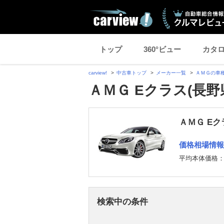
トップ
360°ビュー
カタ
carview!
中古車トップ
メーカー一覧
ＡＭＧの車
ＡＭＧ Eクラス(長野
ＡＭＧ Eク
価格相場情報
平均本体価格
検索中の条件