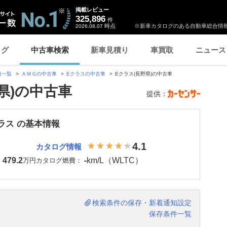
掲載レビュー
325,896
件
時点
※新車カタログのある自動車総合情報
2026.08.07
ログ
中古車検索
新車見積り
車買取
ニュース
種一覧
ＡＭＧの中古車
Eクラスの中古車
Eクラス(長野県)の中古車
県)の中古車
提供：
ラス の基本情報
4.1
カタログ情報
479.2
-
km/L（WLTC）
：
万円
カタログ燃費：
検索条件の保存・新着通知設定
保存条件一覧