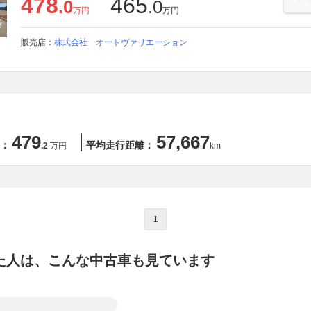
478
465
.0
.0
万円
万円
販売店：
株式会社 オートヴァリエーション
479
57,667
：
平均走行距離：
.2
万円
km
1
た人は、こんな中古車も見ています