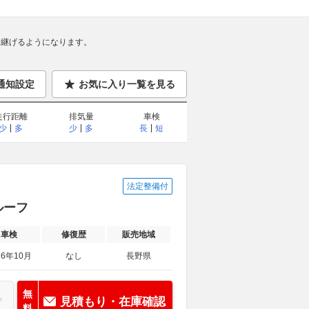
継げるようになります。
通知設定
お気に入り一覧を見る
走行距離
排気量
車検
少
多
少
多
長
短
法定整備付
ルーフ
車検
修復歴
販売地域
26年10月
なし
長野県
無
見積もり・在庫確認
料