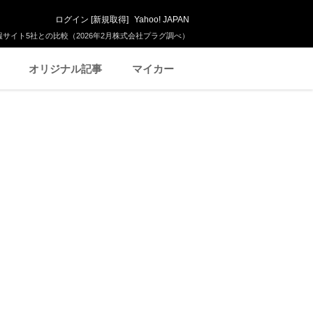
ログイン
[
新規取得
]
Yahoo! JAPAN
サイト5社との比較（2026年2月株式会社プラグ調べ）
オリジナル記事
マイカー