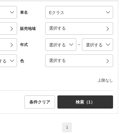
車名
選択する
販売地域
～
年式
選択する
色
上限なし
条件クリア
検索（
1
）
1