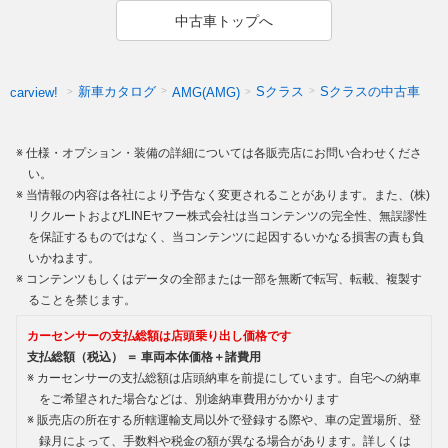
中古車トップへ
新車カタログ
Sクラス
Sクラスの中古車
carview!
AMG(AMG)
仕様・オプション・装備の詳細については各販売店にお問い合わせくださ
い。
当情報の内容は各社により予告なく変更されることがあります。また、(株)
リクルートおよびLINEヤフー株式会社は当コンテンツの完全性、無誤謬性
を保証するものではなく、当コンテンツに起因するいかなる損害の責も負
いかねます。
コンテンツもしくはデータの全部または一部を無断で転写、転載、複製す
ることを禁じます。
カーセンサーの支払総額は店頭乗り出し価格です
支払総額（税込） ＝ 車両本体価格＋諸費用
カーセンサーの支払総額は店頭納車を前提にしています。自宅への納車
をご希望された場合などは、別途納車費用がかかります
販売店の所在する所轄運輸支局以外で登録する際や、車の定置場所、登
録月によって、手数料や税金の額が異なる場合があります。詳しくは