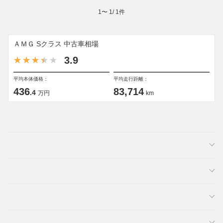
1
〜
1
/
1
件
ＡＭＧ Sクラス 中古車相場
3.9
平均本体価格：
平均走行距離：
436
83,714
.4
万円
km