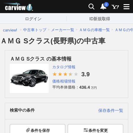
carview!
検索
通知
i
ログイン
ID新規取得
中古車トップ
メーカー一覧
ＡＭＧの車種一覧
ＡＭＧの
carview!
ＡＭＧ Sクラス(長野県)の中古車
ＡＭＧ Sクラス の基本情報
カタログ情報
3.9
価格相場情報
436.4
平均本体価格：
万円
検索中の条件
保存条件一覧
条件を保存
条件を変更