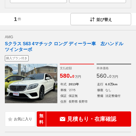
1
件
並び替え
AMG
Sクラス S63 4マチック ロング ディーラー車 左ハンドル
ツインターボ
購入プラン付き
支払総額
本体価格
.
.
580
560
0
0
万円
万円
年式
2013年
走行
6.0万km
車検
'27/5
修復
なし
保証
保証無
整備
法定整備付
住所
長野県 長野市
無
見積もり・在庫確認
料