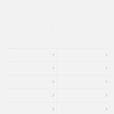
過給機設定モデル（ターボ・スーパーチャージャーなど)
ETC
CDプレーヤー
カーナビゲーション
禁煙車
法定整備付き
保証付き
エアバッグ
ディスチャージドランプ
支払総顔あり
クーポンあり
車両品質評価書付
新着車両