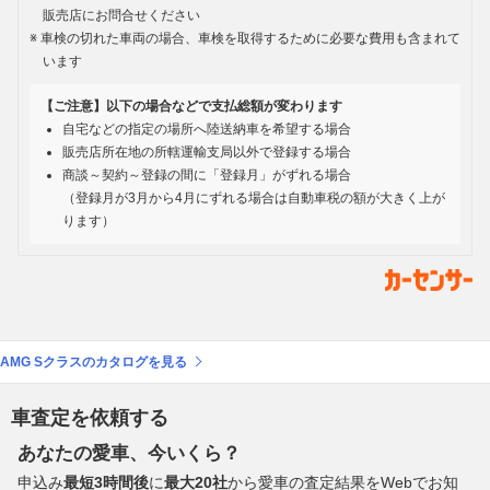
販売店にお問合せください
車検の切れた車両の場合、車検を取得するために必要な費用も含まれて
います
【ご注意】以下の場合などで支払総額が変わります
自宅などの指定の場所へ陸送納車を希望する場合
販売店所在地の所轄運輸支局以外で登録する場合
商談～契約～登録の間に「登録月」がずれる場合
（登録月が3月から4月にずれる場合は自動車税の額が大きく上が
ります）
AMG Sクラスのカタログを見る
車査定を依頼する
あなたの愛車、今いくら？
申込み
最短3時間後
に
最大20社
から愛車の査定結果をWebでお知