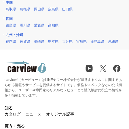
中国
鳥取県
島根県
岡山県
広島県
山口県
四国
徳島県
香川県
愛媛県
高知県
九州・沖縄
福岡県
佐賀県
長崎県
熊本県
大分県
宮崎県
鹿児島県
沖縄県
carview!（カービュー）はLINEヤフー株式会社が運営するクルマに関するあ
らゆる情報やサービスを提供するサイトです。価格やスペックなどの公式情
報から、ユーザーや専門家のリアルなレビューまで購入検討に役立つ情報を
多く掲載しています。
知る
カタログ
ニュース
オリジナル記事
買う・売る