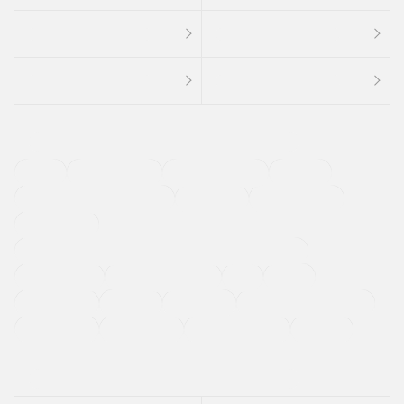
４ＷＤ
定期点検記録簿
ワンオーナーカー
福祉車両
メーカー系販売店取り扱い車
修復歴無し
アルミホイール
寒冷地仕様車
過給機設定モデル（ターボ・スーパーチャージャーなど)
ETC
CDプレーヤー
カーナビゲーション
禁煙車
法定整備付き
保証付き
エアバッグ
ディスチャージドランプ
支払総顔あり
クーポンあり
車両品質評価書付
新着車両