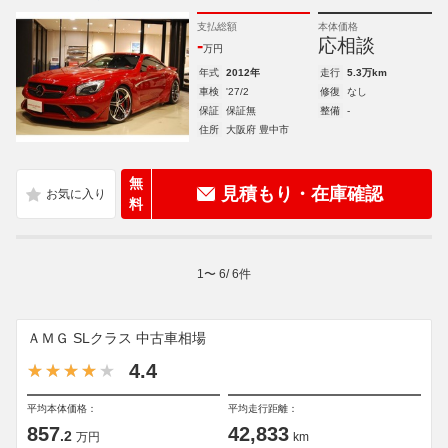
支払総額
本体価格
-
応相談
万円
年式
2012年
走行
5.3万km
車検
'27/2
修復
なし
保証
保証無
整備
-
住所
大阪府 豊中市
無
見積もり・在庫確認
料
1
〜
6
/
6
件
ＡＭＧ SLクラス 中古車相場
4.4
平均本体価格：
平均走行距離：
857
42,833
.2
万円
km