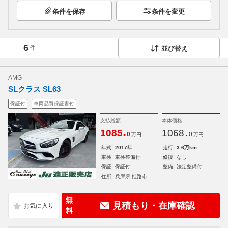
条件を保存
条件を変更
6
件
並び替え
AMG
SLクラス SL63
保証付
車両品質保証書付
支払総額
本体価格
.
.
1085
1068
0
0
万円
万円
年式
2017年
走行
3.6万km
車検
車検整備付
修復
なし
保証
保証付
整備
法定整備付
住所
兵庫県 姫路市
無
見積もり・在庫確認
料