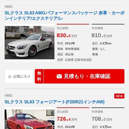
AMG
SLクラス SL63 AMGパフォーマンスパッケージ 赤革・カーボ
ンインテリア/エクステリア/レ
支払総額
本体価格
.
.
830
810
0
0
万円
万円
年式
2012年
走行
2.9万km
車検
車検整備無
修復
なし
保証
保証無
整備
-
住所
広島県 広島市佐伯区
無
見積もり・在庫確認
料
AMG
NEW
SLクラス SL63 フォージアート(F20/R21インチAW)
支払総額
本体価格
.
.
726
708
4
0
万円
万円
年式
2012年
走行
3.9万km