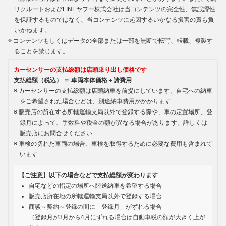
リクルートおよびLINEヤフー株式会社は当コンテンツの完全性、無誤謬性
を保証するものではなく、当コンテンツに起因するいかなる損害の責も負
いかねます。
コンテンツもしくはデータの全部または一部を無断で転写、転載、複製す
ることを禁じます。
カーセンサーの支払総額は店頭乗り出し価格です
支払総額（税込） ＝ 車両本体価格＋諸費用
カーセンサーの支払総額は店頭納車を前提にしています。自宅への納車
をご希望された場合などは、別途納車費用がかかります
販売店の所在する所轄運輸支局以外で登録する際や、車の定置場所、登
録月によって、手数料や税金の額が異なる場合があります。詳しくは
販売店にお問合せください
車検の切れた車両の場合、車検を取得するために必要な費用も含まれて
います
【ご注意】以下の場合などで支払総額が変わります
自宅などの指定の場所へ陸送納車を希望する場合
販売店所在地の所轄運輸支局以外で登録する場合
商談～契約～登録の間に「登録月」がずれる場合
（登録月が3月から4月にずれる場合は自動車税の額が大きく上が