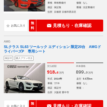
車検
車検整備付
修復
なし
保証
保証無
整備
法定整備付
住所
京都府 京都市西京区
無
見積もり・在庫確認
料
AMG
SLクラス SL63 ツールック エディション 限定20台 AMGド
ライバーズP 専用シート
保証付
購入プラン付き
支払総額
本体価格
.
.
918
899
6
9
万円
万円
年式
2014年
走行
5.0万km
車検
'27/9
修復
なし
保証
保証付
整備
-
住所
大阪府 豊中市
無
見積もり・在庫確認