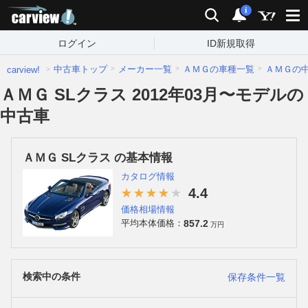
carview!
検索
通知
i
ログイン
ID新規取得
中古車トップ
メーカー一覧
ＡＭＧの車種一覧
ＡＭＧの
carview!
ＡＭＧ SLクラス 2012年03月〜モデルの
中古車
ＡＭＧ SLクラス の基本情報
カタログ情報
4.4
価格相場情報
857.2
平均本体価格：
万円
検索中の条件
保存条件一覧