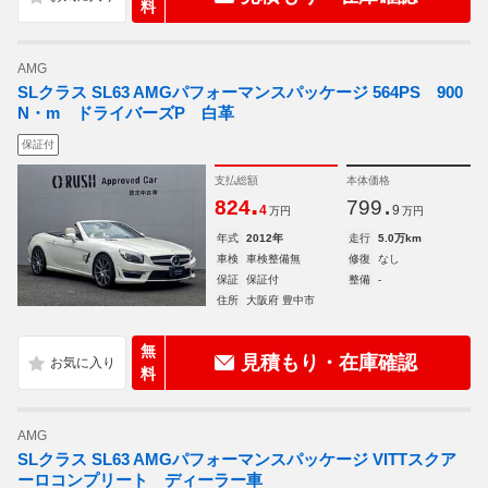
料
AMG
SLクラス SL63 AMGパフォーマンスパッケージ 564PS 900
N・m ドライバーズP 白革
保証付
支払総額
本体価格
.
.
824
799
4
9
万円
万円
年式
2012年
走行
5.0万km
車検
車検整備無
修復
なし
保証
保証付
整備
-
住所
大阪府 豊中市
無
見積もり・在庫確認
料
AMG
SLクラス SL63 AMGパフォーマンスパッケージ VITTスクア
ーロコンプリート ディーラー車