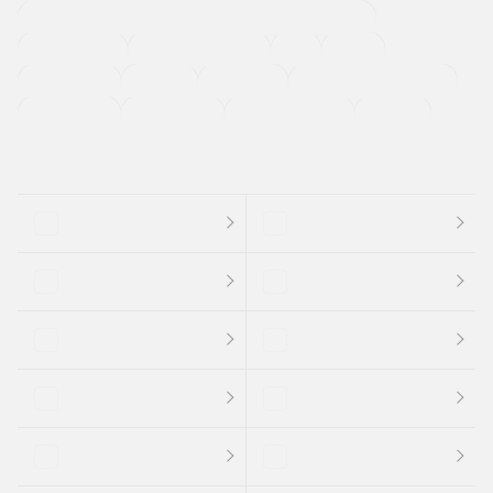
過給機設定モデル（ターボ・スーパーチャージャーなど)
ETC
CDプレーヤー
カーナビゲーション
禁煙車
法定整備付き
保証付き
エアバッグ
ディスチャージドランプ
支払総顔あり
クーポンあり
車両品質評価書付
新着車両