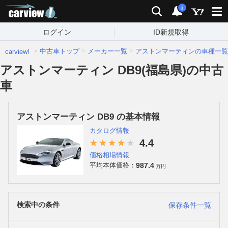
carview!
検索
通知
i
ログイン
ID新規取得
中古車トップ
メーカー一覧
アストンマーティンの車種一覧
carview!
アストンマーティン DB9(福島県)の中古
車
アストンマーティン DB9 の基本情報
カタログ情報
4.4
価格相場情報
987.4
平均本体価格：
万円
検索中の条件
保存条件一覧