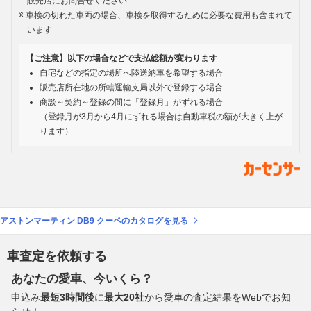
販売店にお問合せください
車検の切れた車両の場合、車検を取得するために必要な費用も含まれて
います
【ご注意】以下の場合などで支払総額が変わります
自宅などの指定の場所へ陸送納車を希望する場合
販売店所在地の所轄運輸支局以外で登録する場合
商談～契約～登録の間に「登録月」がずれる場合
（登録月が3月から4月にずれる場合は自動車税の額が大きく上が
ります）
アストンマーティン DB9 クーペのカタログを見る
車査定を依頼する
あなたの愛車、今いくら？
申込み
最短3時間後
に
最大20社
から愛車の査定結果をWebでお知