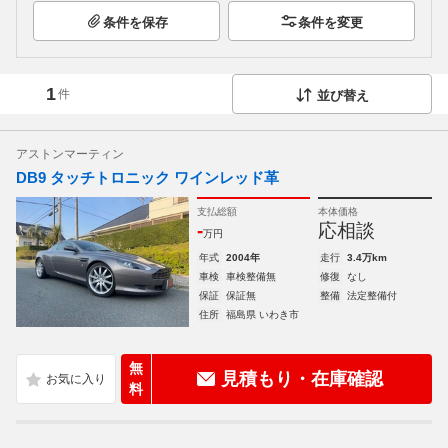
条件を保存
条件を変更
1
件
並び替え
アストンマーティン
DB9 タッチトロニック ワインレッド革
支払総額
本体価格
-
応相談
万円
年式
2004年
走行
3.4万km
車検
車検整備無
修復
なし
保証
保証無
整備
法定整備付
住所
福島県 いわき市
無
見積もり・在庫確認
料