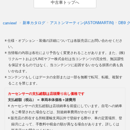
中古車トップへ
新車カタログ
アストンマーティン(ASTONMARTIN)
DB9 
carview!
仕様・オプション・装備の詳細については各販売店にお問い合わせくださ
い。
当情報の内容は各社により予告なく変更されることがあります。また、(株)
リクルートおよびLINEヤフー株式会社は当コンテンツの完全性、無誤謬性
を保証するものではなく、当コンテンツに起因するいかなる損害の責も負
いかねます。
コンテンツもしくはデータの全部または一部を無断で転写、転載、複製す
ることを禁じます。
カーセンサーの支払総額は店頭乗り出し価格です
支払総額（税込） ＝ 車両本体価格＋諸費用
カーセンサーの支払総額は店頭納車を前提にしています。自宅への納車
をご希望された場合などは、別途納車費用がかかります
販売店の所在する所轄運輸支局以外で登録する際や、車の定置場所、登
録月によって、手数料や税金の額が異なる場合があります。詳しくは