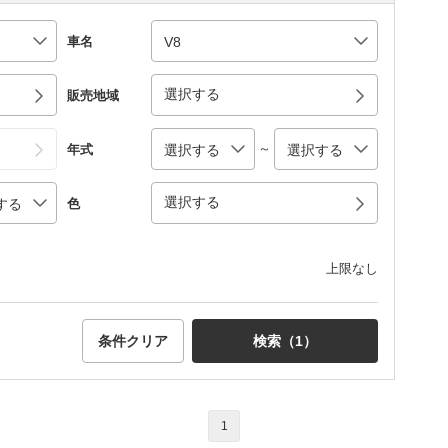
車名
選択する
販売地域
～
年式
選択する
色
上限なし
条件クリア
検索（
1
）
1