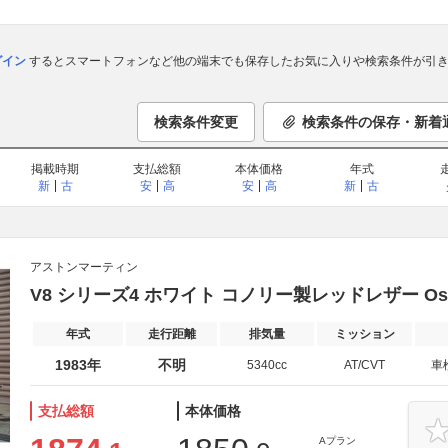
ログイン
するとスマートフォンなど他の端末でも保存したお気に入りや検索条件が引き
検索条件変更
検索条件の保存・新着
掲載時期
支払総額
本体価格
年式
新
古
安
高
安
高
新
古
アストンマーティン
V8 シリーズ4 ホワイト コノリー製レッドレザー Osca
年式
走行距離
排気量
ミッション
1983年
不明
5340cc
AT/CVT
車
支払総額
本体価格
Aプラン