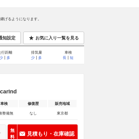
継げるようになります。
通知設定
お気に入り一覧を見る
走行距離
排気量
車検
少
多
少
多
長
短
rInd
車検
修復歴
販売地域
検整備無
なし
東京都
無
見積もり・在庫確認
料