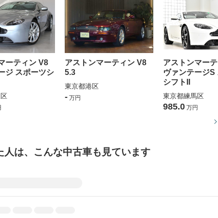
マーティン V8
アストンマーティン V8
アストンマーティ
ージ スポーツシ
5.3
ヴァンテージS
シフトII
東京都港区
並区
-
東京都練馬区
万円
985.0
円
万円
た人は、こんな中古車も見ています