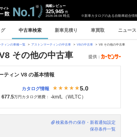
掲載レビュー
325,945
件
時点
※新車カタログのある自動車総合情報
2026.08.08
ログ
中古車検索
新車見積り
車買取
ニュース
ーティンの車種一覧
アストンマーティンの中古車
V8の中古車
V8 その他の中古車
V8 その他の中古車
提供：
ティン V8 の基本情報
5.0
カタログ情報
677.5
-
km/L（WLTC）
：
万円
カタログ燃費：
検索条件の保存・新着通知設定
保存条件一覧