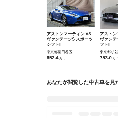
アストンマーティン V8
アストン
ヴァンテージS スポーツ
ヴァンテ
シフトII
フトII
東京都世田谷区
東京都杉
652.4
753.0
万円
万
あなたが閲覧した中古車を見