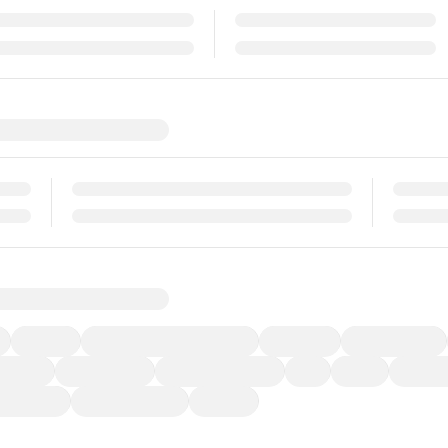
福祉車両
メーカー系販売店取り扱い車
修復歴無し
アルミホイール
ーなど)
CDプレーヤー
カーナビゲーション
ETC
禁煙車
法定整備
ーポンあり
車両品質評価書付
新着車両