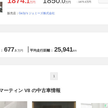
1874
1850
.1
.0
万円
万円
: 1875.0万円
販売店：
Ge3y’s ジェミーズ株式会社
677
25,941
：
平均走行距離：
.5
万円
km
1
ーティン V8 の中古車情報