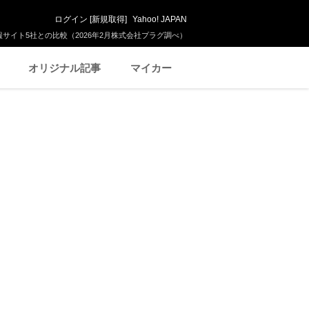
ログイン
[
新規取得
]
Yahoo! JAPAN
サイト5社との比較（2026年2月株式会社プラグ調べ）
オリジナル記事
マイカー