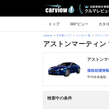
トップ
360°ビュー
カタ
carview!
中古車トップ
メーカー一覧
アストンマ
アストンマーティン 
アストンマー
価格相場情報
平均本体価格
検索中の条件