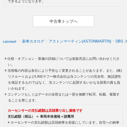
できるようになります。
中古車トップへ
新車カタログ
アストンマーティン(ASTONMARTIN)
DBS
carview!
仕様・オプション・装備の詳細については各販売店にお問い合わせくださ
い。
当情報の内容は各社により予告なく変更されることがあります。また、(株)
リクルートおよびLINEヤフー株式会社は当コンテンツの完全性、無誤謬性
を保証するものではなく、当コンテンツに起因するいかなる損害の責も負
いかねます。
コンテンツもしくはデータの全部または一部を無断で転写、転載、複製す
ることを禁じます。
カーセンサーの支払総額は店頭乗り出し価格です
支払総額（税込） ＝ 車両本体価格＋諸費用
カーセンサーの支払総額は店頭納車を前提にしています。自宅への納車