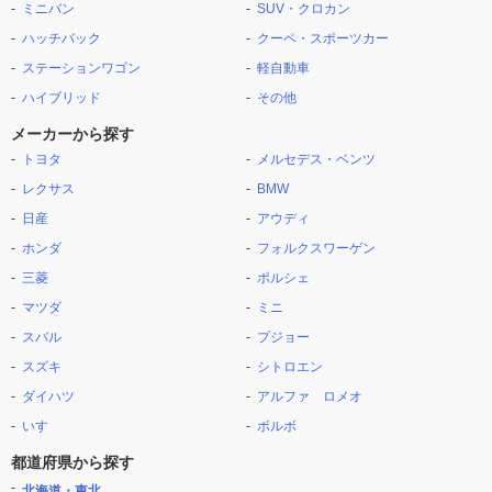
ミニバン
SUV・クロカン
ハッチバック
クーペ・スポーツカー
ステーションワゴン
軽自動車
ハイブリッド
その他
メーカーから探す
トヨタ
メルセデス・ベンツ
レクサス
BMW
日産
アウディ
ホンダ
フォルクスワーゲン
三菱
ポルシェ
マツダ
ミニ
スバル
プジョー
スズキ
シトロエン
ダイハツ
アルファ ロメオ
いすゞ
ボルボ
都道府県から探す
北海道・東北