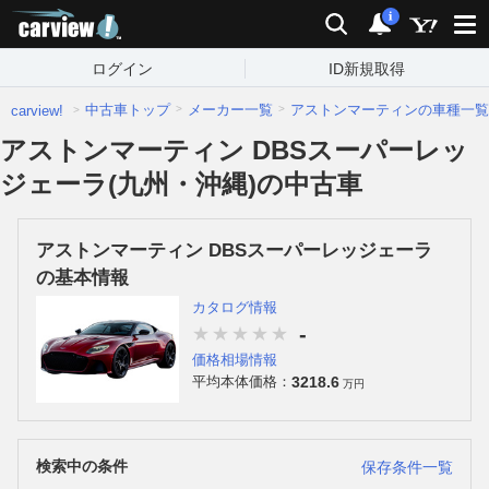
carview!
検索
通知
i
ログイン
ID新規取得
中古車トップ
メーカー一覧
アストンマーティンの車種一覧
carview!
アストンマーティン DBSスーパーレッ
ジェーラ(九州・沖縄)の中古車
アストンマーティン DBSスーパーレッジェーラ
の基本情報
カタログ情報
-
価格相場情報
3218.6
平均本体価格：
万円
検索中の条件
保存条件一覧