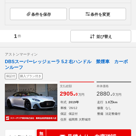
条件を保存
条件を変更
1
件
並び替え
アストンマーティン
DBSスーパーレッジェーラ 5.2 右ハンドル 禁煙車 カーボ
ンルーフ
保証付
購入プラン付き
支払総額
本体価格
.
.
2905
2880
0
0
万円
万円
年式
2019年
走行
1.0万km
車検
'26/12
修復
なし
保証
保証付
整備
法定整備付
住所
福岡県 大野城市
無