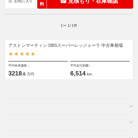
見積もり・在庫確認
料
1
〜
1
/
1
件
アストンマーティン DBSスーパーレッジェーラ 中古車相場
平均本体価格：
平均走行距離：
3218
6,514
.6
万円
km