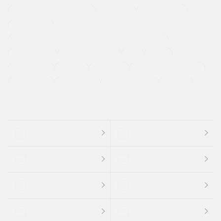
メーカー系販売店取り扱い車
修復歴無し
アルミホイール
寒冷地仕様車
過給機設定モデル（ターボ・スーパーチャージャーなど)
ETC
CDプレーヤー
カーナビゲーション
禁煙車
法定整備付き
保証付き
エアバッグ
ディスチャージドランプ
支払総顔あり
クーポンあり
車両品質評価書付
新着車両