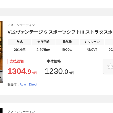
アストンマーティン
V12ヴァンテージ S スポーツシフトIII ストラタス
年式
走行距離
排気量
ミッション
2014年
2.9万km
5900cc
AT/CVT
20
支払総額
本体価格
1304
1230
.9
.0
万円
万円
販売店：
Auto Direct
アストンマーティン