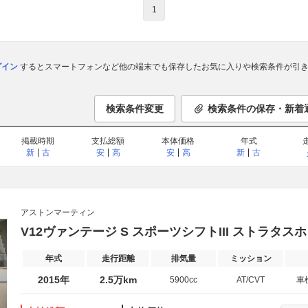
1
ログイン
するとスマートフォンなど他の端末でも保存したお気に入りや検索条件が引き
検索条件変更
検索条件の保存・新着
掲載時期
支払総額
本体価格
年式
新
古
安
高
安
高
新
古
アストンマーティン
V12ヴァンテージ S スポーツシフトIII ストラタ
年式
走行距離
排気量
ミッション
2015年
2.5万km
5900cc
AT/CVT
車