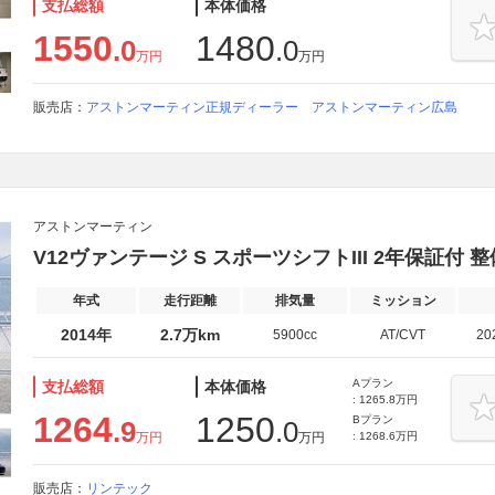
支払総額
本体価格
1550
1480
.0
.0
万円
万円
販売店：
アストンマーティン正規ディーラー アストンマーティン広島
アストンマーティン
V12ヴァンテージ S スポーツシフトIII 2年保証付
年式
走行距離
排気量
ミッション
2014年
2.7万km
5900cc
AT/CVT
20
Aプラン
支払総額
本体価格
: 1265.8万円
1264
1250
Bプラン
.9
.0
万円
万円
: 1268.6万円
販売店：
リンテック