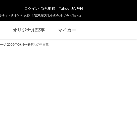
ログイン
[
新規取得
]
Yahoo! JAPAN
サイト5社との比較（2026年2月株式会社プラグ調べ）
オリジナル記事
マイカー
ージ 2009年09月〜モデルの中古車