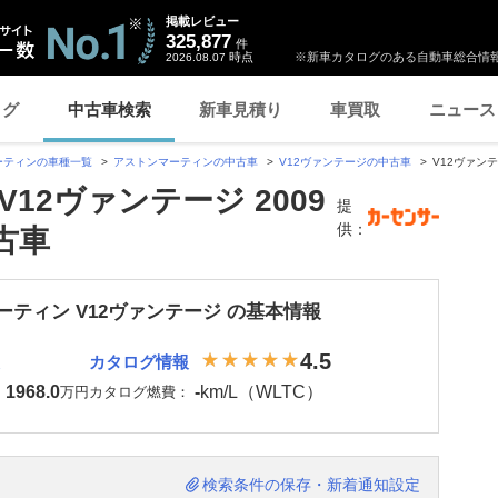
掲載レビュー
325,877
件
時点
※新車カタログのある自動車総合情報
2026.08.07
ログ
中古車検索
新車見積り
車買取
ニュース
ーティンの車種一覧
アストンマーティンの中古車
V12ヴァンテージの中古車
V12ヴァンテ
12ヴァンテージ 2009
提
供：
古車
ーティン V12ヴァンテージ の基本情報
4.5
カタログ情報
1968.0
-
km/L（WLTC）
：
万円
カタログ燃費：
検索条件の保存・新着通知設定