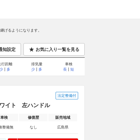
継げるようになります。
通知設定
お気に入り一覧を見る
走行距離
排気量
車検
少
多
少
多
長
短
法定整備付
スホワイト 左ハンドル
車検
修復歴
販売地域
検整備無
なし
広島県