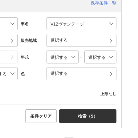
保存条件一覧
車名
選択する
販売地域
～
年式
選択する
色
上限なし
条件クリア
検索（
5
）