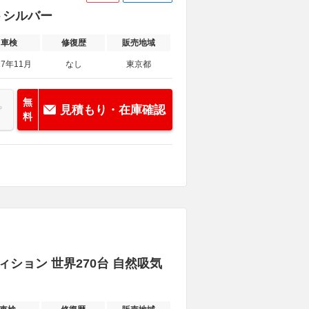
トシルバー
車検
修復歴
販売地域
27年11月
なし
東京都
無
見積もり・在庫確認
料
ション 世界270台 自然吸気