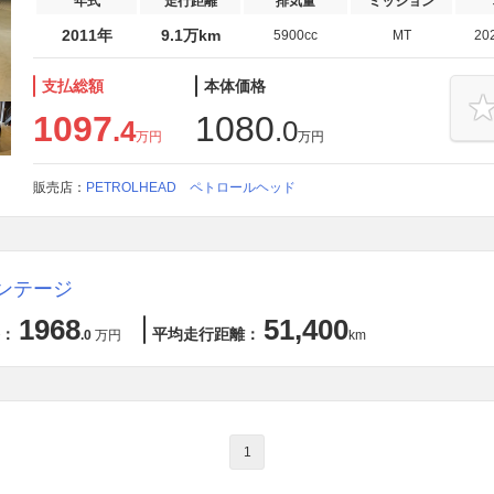
年式
走行距離
排気量
ミッション
2011年
9.1万km
5900cc
MT
20
支払総額
本体価格
1097
1080
.4
.0
万円
万円
販売店：
PETROLHEAD ペトロールヘッド
ァンテージ
1968
51,400
：
平均走行距離：
.0
万円
km
1