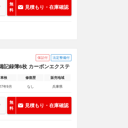
無
見積もり・在庫確認
料
保証付
法定整備付
 整備記録簿6枚 カーボンエクステ
車検
修復歴
販売地域
27年9月
なし
兵庫県
無
見積もり・在庫確認
料