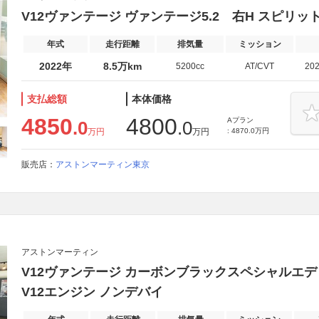
V12ヴァンテージ ヴァンテージ5.2 右H スピリッ
年式
走行距離
排気量
ミッション
2022年
8.5万km
5200cc
AT/CVT
20
支払総額
本体価格
4850
4800
Aプラン
.0
.0
万円
万円
: 4870.0万円
販売店：
アストンマーティン東京
アストンマーティン
V12ヴァンテージ カーボンブラックスペシャルエディ
V12エンジン ノンデバイ