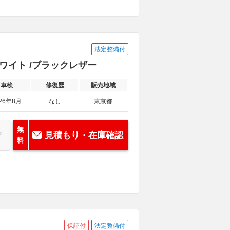
法定整備付
ホワイト /ブラックレザー
車検
修復歴
販売地域
26年8月
なし
東京都
無
見積もり・在庫確認
料
保証付
法定整備付