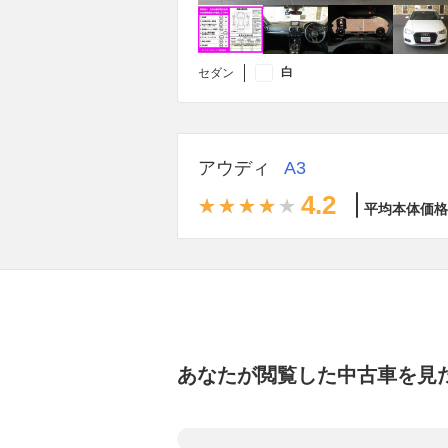
白
セダン
アウディ
A3
4.2
平均本体価格
あなたが閲覧した中古車を見