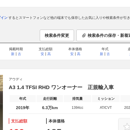
ログイン
するとスマートフォンなど他の端末でも保存したお気に入りや検索条件が引き
検索条件変更
検索条件の保存・新着
掲載時期
支払総額
本体価格
年式
新
古
安
高
安
高
新
古
アウディ
A3 1.4 TFSI RHD ワンオーナー 正規輸入車
年式
走行距離
排気量
ミッション
2019年
6.3万km
1394cc
AT/CVT
20
支払総額
本体価格