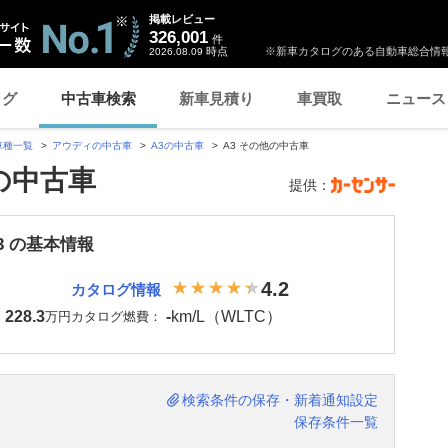
掲載レビュー
326,001
件
時点
※新車カタログのある自動車総合情報
2026.08.09
ログ
中古車検索
新車見積り
車買取
ニュース
車種一覧
アウディの中古車
A3の中古車
A3 その他の中古車
の中古車
提供：
3 の基本情報
4.2
カタログ情報
228.3
-
km/L（WLTC）
：
万円
カタログ燃費：
検索条件の保存・新着通知設定
保存条件一覧