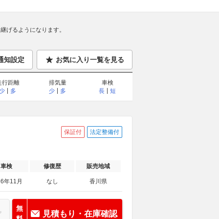
継げるようになります。
通知設定
お気に入り一覧を見る
走行距離
排気量
車検
少
多
少
多
長
短
保証付
法定整備付
車検
修復歴
販売地域
26年11月
なし
香川県
無
見積もり・在庫確認
料