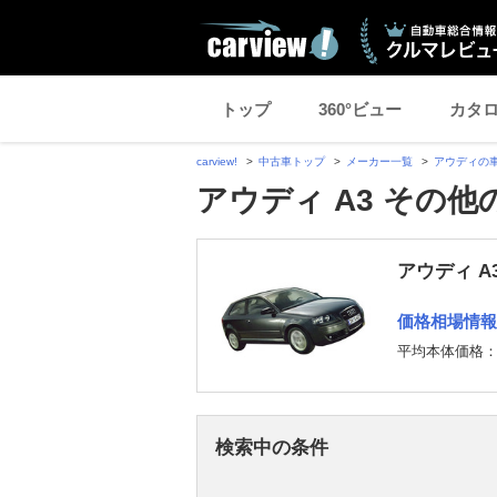
トップ
360°ビュー
カタ
carview!
中古車トップ
メーカー一覧
アウディの
アウディ A3 その他
アウディ A
価格相場情報
平均本体価格
検索中の条件