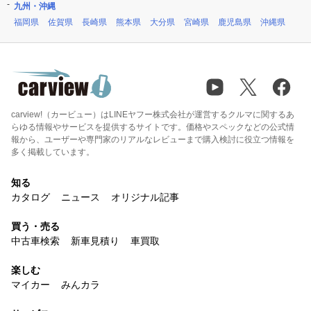
九州・沖縄
福岡県
佐賀県
長崎県
熊本県
大分県
宮崎県
鹿児島県
沖縄県
carview!（カービュー）はLINEヤフー株式会社が運営するクルマに関するあ
らゆる情報やサービスを提供するサイトです。価格やスペックなどの公式情
報から、ユーザーや専門家のリアルなレビューまで購入検討に役立つ情報を
多く掲載しています。
知る
カタログ
ニュース
オリジナル記事
買う・売る
中古車検索
新車見積り
車買取
楽しむ
マイカー
みんカラ