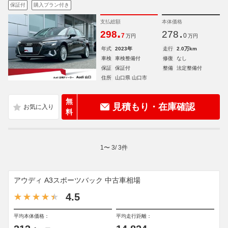
保証付
購入プラン付き
支払総額
本体価格
.
.
298
278
7
0
万円
万円
年式
2023年
走行
2.0万km
車検
車検整備付
修復
なし
保証
保証付
整備
法定整備付
住所
山口県 山口市
無
見積もり・在庫確認
料
1
〜
3
/
3
件
アウディ A3スポーツバック 中古車相場
4.5
平均本体価格：
平均走行距離：