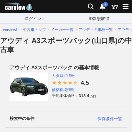
carview!
検索
通知
i
ログイン
ID新規取得
中古車トップ
メーカー一覧
アウディの車種一覧
アウデ
carview!
アウディ A3スポーツバック(山口県)の中
古車
アウディ A3スポーツバック の基本情報
カタログ情報
4.5
価格相場情報
313.4
平均本体価格：
万円
検索中の条件
保存条件一覧