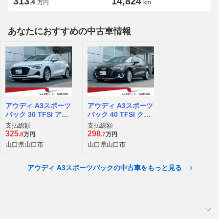
313
14,824
.4
万円
km
あなたにおすすめの中古車情報
アウディ A3スポーツ
アウディ A3スポーツ
バック 30 TFSI アド
バック 40 TFSI クワ
バンスト
トロ アドバンスト 4
支払総額
支払総額
WD
325
298
.8
万円
.7
万円
山口県山口市
山口県山口市
アウディ A3スポーツバックの中古車をもっと見る