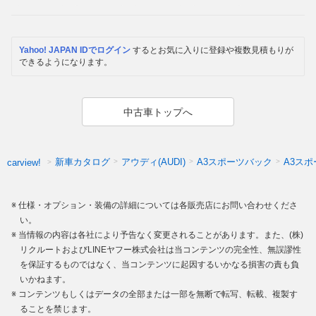
Yahoo! JAPAN IDでログイン
するとお気に入りに登録や複数見積もりが
できるようになります。
中古車トップへ
新車カタログ
アウディ(AUDI)
A3スポーツバック
A3ス
carview!
仕様・オプション・装備の詳細については各販売店にお問い合わせくださ
い。
当情報の内容は各社により予告なく変更されることがあります。また、(株)
リクルートおよびLINEヤフー株式会社は当コンテンツの完全性、無誤謬性
を保証するものではなく、当コンテンツに起因するいかなる損害の責も負
いかねます。
コンテンツもしくはデータの全部または一部を無断で転写、転載、複製す
ることを禁じます。