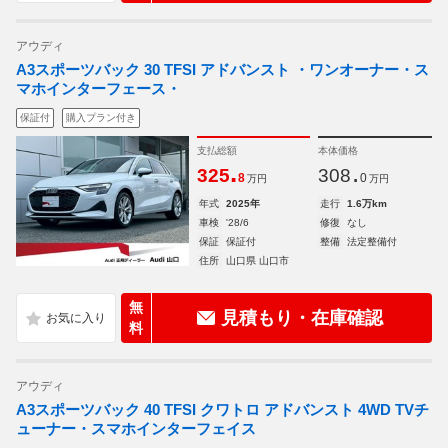
アウディ
A3スポーツバック 30 TFSI アドバンスト ・ワンオーナー・ス
マホインターフェース・
保証付
購入プラン付き
支払総額
本体価格
.
.
325
308
8
0
万円
万円
年式
2025年
走行
1.6万km
車検
'28/6
修復
なし
保証
保証付
整備
法定整備付
住所
山口県 山口市
無
見積もり・在庫確認
料
アウディ
A3スポーツバック 40 TFSI クワトロ アドバンスト 4WD TVチ
ューナー・スマホインターフェイス