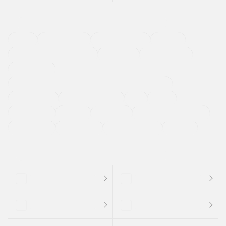
４ＷＤ
定期点検記録簿
ワンオーナーカー
福祉車両
メーカー系販売店取り扱い車
修復歴無し
アルミホイール
寒冷地仕様車
過給機設定モデル（ターボ・スーパーチャージャーなど)
ETC
CDプレーヤー
カーナビゲーション
禁煙車
法定整備付き
保証付き
エアバッグ
ディスチャージドランプ
支払総顔あり
クーポンあり
車両品質評価書付
新着車両