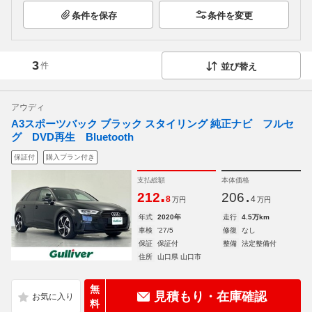
条件を保存
条件を変更
3
件
並び替え
アウディ
A3スポーツバック ブラック スタイリング 純正ナビ フルセ
グ DVD再生 Bluetooth
保証付
購入プラン付き
支払総額
本体価格
.
.
212
206
8
4
万円
万円
年式
2020年
走行
4.5万km
車検
'27/5
修復
なし
保証
保証付
整備
法定整備付
住所
山口県 山口市
無
見積もり・在庫確認
料