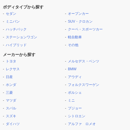
ボディタイプから探す
セダン
オープンカー
ミニバン
SUV・クロカン
ハッチバック
クーペ・スポーツカー
ステーションワゴン
軽自動車
ハイブリッド
その他
メーカーから探す
トヨタ
メルセデス・ベンツ
レクサス
BMW
日産
アウディ
ホンダ
フォルクスワーゲン
三菱
ポルシェ
マツダ
ミニ
スバル
プジョー
スズキ
シトロエン
ダイハツ
アルファ ロメオ