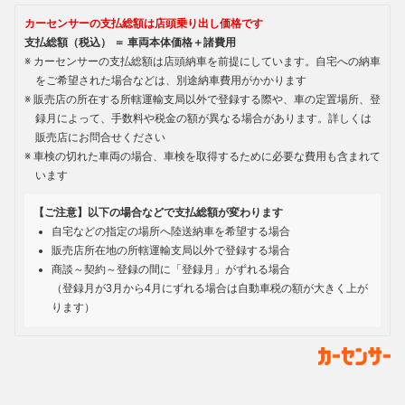
カーセンサーの支払総額は店頭乗り出し価格です
支払総額（税込） ＝ 車両本体価格＋諸費用
カーセンサーの支払総額は店頭納車を前提にしています。自宅への納車
をご希望された場合などは、別途納車費用がかかります
販売店の所在する所轄運輸支局以外で登録する際や、車の定置場所、登
録月によって、手数料や税金の額が異なる場合があります。詳しくは
販売店にお問合せください
車検の切れた車両の場合、車検を取得するために必要な費用も含まれて
います
【ご注意】以下の場合などで支払総額が変わります
自宅などの指定の場所へ陸送納車を希望する場合
販売店所在地の所轄運輸支局以外で登録する場合
商談～契約～登録の間に「登録月」がずれる場合
（登録月が3月から4月にずれる場合は自動車税の額が大きく上が
ります）