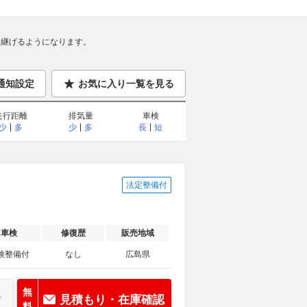
継げるようになります。
通知設定
お気に入り一覧を見る
走行距離
排気量
車検
少
多
少
多
長
短
法定整備付
車検
修復歴
販売地域
検整備付
なし
広島県
無
見積もり・在庫確認
料