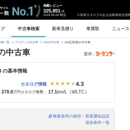
掲載レビュー
325,851
件
時点
※新車カタログのある自動車総合情報
2026.08.06
ログ
中古車検索
新車見積り
車買取
ニュース
車種一覧
アウディの中古車
A4の中古車
A4(広島県)の中古車
)の中古車
提供：
4 の基本情報
4.3
カタログ情報
278.8
17.1
km/L（WLTC）
：
万円
カタログ燃費：
検索条件の保存・新着通知設定
保存条件一覧