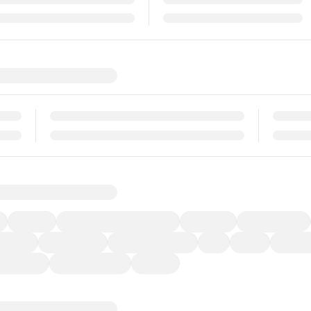
福祉車両
メーカー系販売店取り扱い車
修復歴無し
アルミホイール
ーなど)
CDプレーヤー
カーナビゲーション
ETC
禁煙車
法定整備
ーポンあり
車両品質評価書付
新着車両