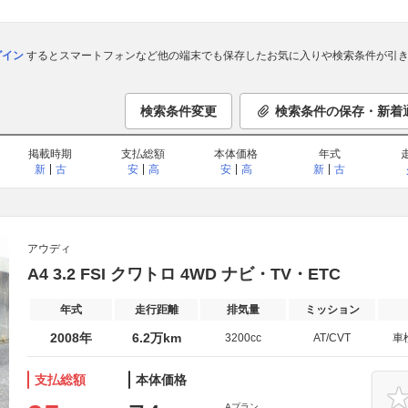
ログイン
するとスマートフォンなど他の端末でも保存したお気に入りや検索条件が引き
検索条件変更
検索条件の保存・新着
掲載時期
支払総額
本体価格
年式
新
古
安
高
安
高
新
古
アウディ
A4 3.2 FSI クワトロ 4WD ナビ・TV・ETC
年式
走行距離
排気量
ミッション
2008年
6.2万km
3200cc
AT/CVT
車
支払総額
本体価格
Aプラン