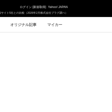
ログイン
[
新規取得
]
Yahoo! JAPAN
サイト5社との比較（2026年2月株式会社プラグ調べ）
オリジナル記事
マイカー