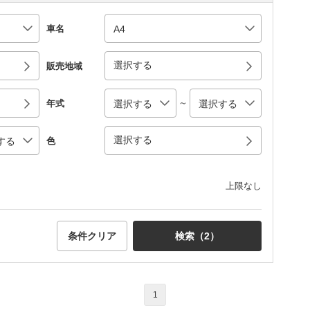
車名
選択する
販売地域
～
年式
選択する
色
上限なし
条件クリア
検索（
2
）
1