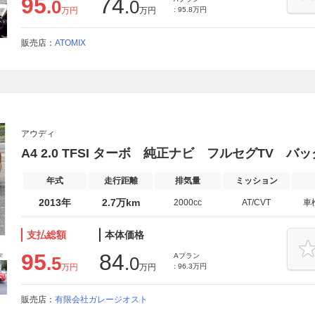
95
74
.0
.0
万円
万円
: 95.8万円
販売店：
ATOMIX
アウディ
A4 2.0 TFSI ターボ 純正ナビ フルセグTV バ
年式
走行距離
排気量
ミッション
2013年
2.7万km
2000cc
AT/CVT
車
支払総額
本体価格
95
84
Aプラン
.5
.0
万円
万円
: 96.3万円
販売店：
有限会社ガレージオスト