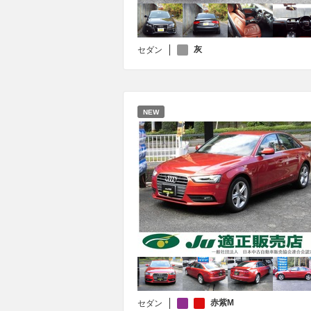
灰
セダン
NEW
赤紫M
セダン