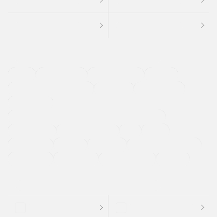
４ＷＤ
定期点検記録簿
ワンオーナーカー
福祉車両
メーカー系販売店取り扱い車
修復歴無し
アルミホイール
寒冷地仕様車
過給機設定モデル（ターボ・スーパーチャージャーなど)
ETC
CDプレーヤー
カーナビゲーション
禁煙車
法定整備付き
保証付き
エアバッグ
ディスチャージドランプ
支払総顔あり
クーポンあり
車両品質評価書付
新着車両