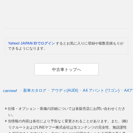
Yahoo! JAPAN IDでログイン
するとお気に入りに登録や複数見積もりが
できるようになります。
中古車トップへ
新車カタログ
アウディ(AUDI)
A4 アバント (ワゴン)
A4
carview!
仕様・オプション・装備の詳細については各販売店にお問い合わせくださ
い。
当情報の内容は各社により予告なく変更されることがあります。また、(株)
リクルートおよびLINEヤフー株式会社は当コンテンツの完全性、無誤謬性