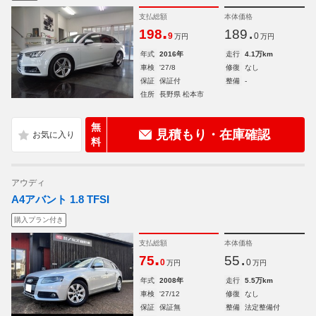
支払総額
本体価格
.
.
198
189
9
0
万円
万円
年式
2016年
走行
4.1万km
車検
'27/8
修復
なし
保証
保証付
整備
-
住所
長野県 松本市
無
見積もり・在庫確認
料
アウディ
A4アバント 1.8 TFSI
購入プラン付き
支払総額
本体価格
.
.
75
55
0
0
万円
万円
年式
2008年
走行
5.5万km
車検
'27/12
修復
なし
保証
保証無
整備
法定整備付