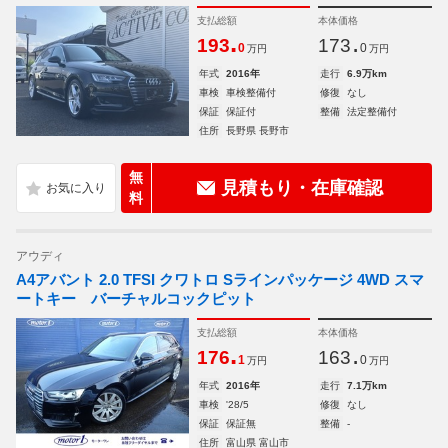
支払総額
本体価格
.
.
193
173
0
0
万円
万円
年式
2016年
走行
6.9万km
車検
車検整備付
修復
なし
保証
保証付
整備
法定整備付
住所
長野県 長野市
無
見積もり・在庫確認
料
アウディ
A4アバント 2.0 TFSI クワトロ Sラインパッケージ 4WD スマ
ートキー バーチャルコックピット
支払総額
本体価格
.
.
176
163
1
0
万円
万円
年式
2016年
走行
7.1万km
車検
'28/5
修復
なし
保証
保証無
整備
-
住所
富山県 富山市