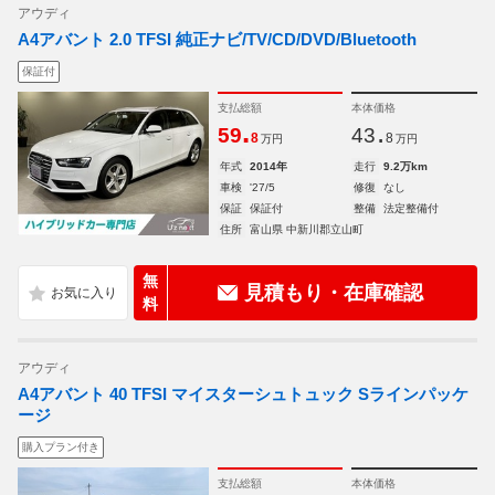
アウディ
A4アバント 2.0 TFSI 純正ナビ/TV/CD/DVD/Bluetooth
保証付
支払総額
本体価格
.
.
59
43
8
8
万円
万円
年式
2014年
走行
9.2万km
車検
'27/5
修復
なし
保証
保証付
整備
法定整備付
住所
富山県 中新川郡立山町
無
見積もり・在庫確認
料
アウディ
A4アバント 40 TFSI マイスターシュトュック Sラインパッケ
ージ
購入プラン付き
支払総額
本体価格