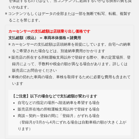
を保証するものではなく、当コンテンツに起因するいかなる損害の責も負
いかねます。
コンテンツもしくはデータの全部または一部を無断で転写、転載、複製す
ることを禁じます。
カーセンサーの支払総額は店頭乗り出し価格です
支払総額（税込） ＝ 車両本体価格＋諸費用
カーセンサーの支払総額は店頭納車を前提にしています。自宅への納車
をご希望された場合などは、別途納車費用がかかります
販売店の所在する所轄運輸支局以外で登録する際や、車の定置場所、登
録月によって、手数料や税金の額が異なる場合があります。詳しくは
販売店にお問合せください
車検の切れた車両の場合、車検を取得するために必要な費用も含まれて
います
【ご注意】以下の場合などで支払総額が変わります
自宅などの指定の場所へ陸送納車を希望する場合
販売店所在地の所轄運輸支局以外で登録する場合
商談～契約～登録の間に「登録月」がずれる場合
（登録月が3月から4月にずれる場合は自動車税の額が大きく上が
ります）