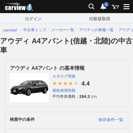
carview!
検索
通知
i
ログイン
ID新規取得
中古車トップ
メーカー一覧
アウディの車種一覧
アウデ
carview!
アウディ A4アバント(信越・北陸)の中古
車
アウディ A4アバント の基本情報
カタログ情報
4.4
価格相場情報
284.3
平均本体価格：
万円
検索中の条件
保存条件一覧