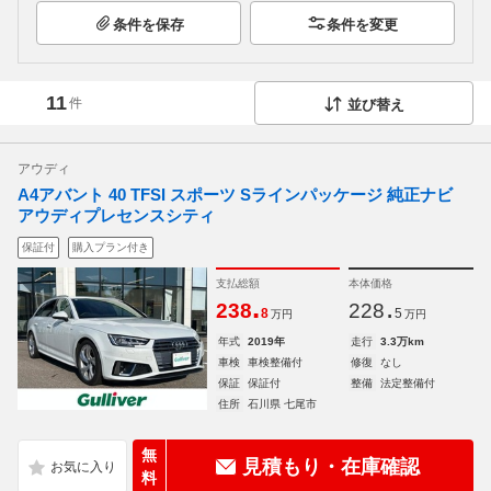
条件を保存
条件を変更
11
件
並び替え
アウディ
A4アバント 40 TFSI スポーツ Sラインパッケージ 純正ナビ
アウディプレセンスシティ
保証付
購入プラン付き
支払総額
本体価格
.
.
238
228
8
5
万円
万円
年式
2019年
走行
3.3万km
車検
車検整備付
修復
なし
保証
保証付
整備
法定整備付
住所
石川県 七尾市
無
見積もり・在庫確認
料