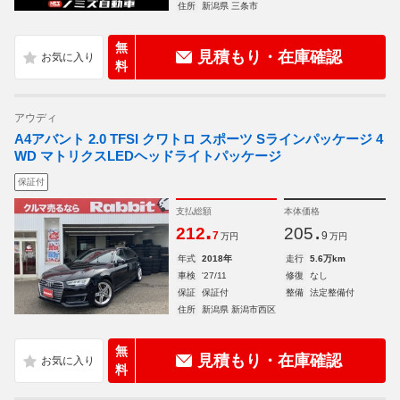
住所
新潟県 三条市
無
見積もり・在庫確認
料
アウディ
A4アバント 2.0 TFSI クワトロ スポーツ Sラインパッケージ 4
WD マトリクスLEDヘッドライトパッケージ
保証付
支払総額
本体価格
.
.
212
205
7
9
万円
万円
年式
2018年
走行
5.6万km
車検
'27/11
修復
なし
保証
保証付
整備
法定整備付
住所
新潟県 新潟市西区
無
見積もり・在庫確認
料