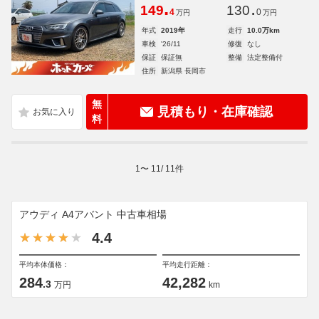
.
.
149
130
4
0
万円
万円
年式
2019年
走行
10.0万km
車検
'26/11
修復
なし
保証
保証無
整備
法定整備付
住所
新潟県 長岡市
無
見積もり・在庫確認
料
1
〜
11
/
11
件
アウディ A4アバント 中古車相場
4.4
平均本体価格：
平均走行距離：
284
42,282
.3
万円
km