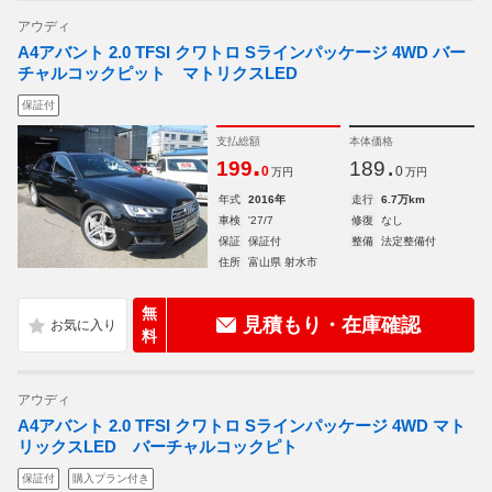
アウディ
A4アバント 2.0 TFSI クワトロ Sラインパッケージ 4WD バー
チャルコックピット マトリクスLED
保証付
支払総額
本体価格
.
.
199
189
0
0
万円
万円
年式
2016年
走行
6.7万km
車検
'27/7
修復
なし
保証
保証付
整備
法定整備付
住所
富山県 射水市
無
見積もり・在庫確認
料
アウディ
A4アバント 2.0 TFSI クワトロ Sラインパッケージ 4WD マト
リックスLED バーチャルコックピト
保証付
購入プラン付き