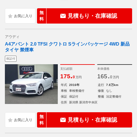
無
見積もり・在庫確認
料
アウディ
A4アバント 2.0 TFSI クワトロ Sラインパッケージ 4WD 新品
タイヤ 禁煙車
保証付
支払総額
本体価格
.
.
175
165
0
0
万円
万円
年式
2016年
走行
7.8万km
車検
車検整備付
修復
なし
保証
保証付
整備
法定整備付
住所
新潟県 新潟市中央区
無
見積もり・在庫確認
料