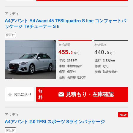
アウディ
A4アバント A4 Avant 45 TFSI quattro S line コンフォートパ
ッケージ TVチューナー S li
保証付
支払総額
本体価格
.
.
455
440
2
0
万円
万円
年式
2023年
走行
2.8万km
車検
車検整備付
修復
なし
保証
保証付
整備
法定整備付
住所
長野県 塩尻市
無
見積もり・在庫確認
料
アウディ
NEW
A4アバント 2.0 TFSI スポーツ Sラインパッケージ
保証付