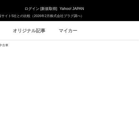
ログイン
[
新規取得
]
Yahoo! JAPAN
サイト5社との比較（2026年2月株式会社プラグ調べ）
オリジナル記事
マイカー
の中古車