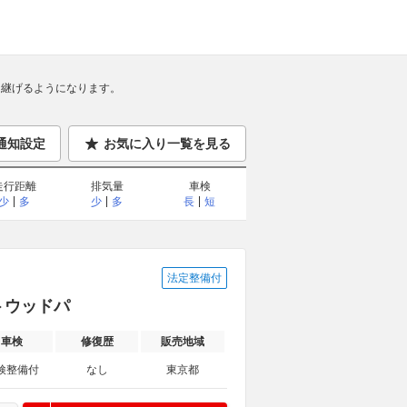
継げるようになります。
通知設定
お気に入り一覧を見る
走行距離
排気量
車検
少
多
少
多
長
短
法定整備付
トウッドパ
車検
修復歴
販売地域
検整備付
なし
東京都