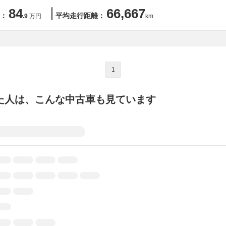
84
66,667
：
平均走行距離：
.9
万円
km
1
た人は、こんな中古車も見ています