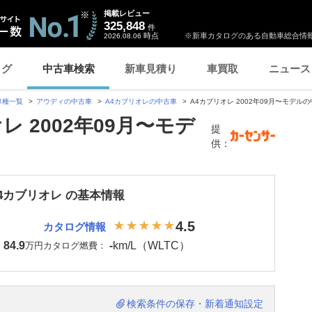
掲載レビュー
325,848
件
時点
※新車カタログのある自動車総合情報
2026.08.06
ログ
中古車検索
新車見積り
車買取
ニュース
車種一覧
アウディの中古車
A4カブリオレの中古車
A4カブリオレ 2002年09月〜モデル
レ 2002年09月〜モデ
提
供：
4カブリオレ の基本情報
4.5
カタログ情報
84.9
-
km/L（WLTC）
：
万円
カタログ燃費：
検索条件の保存・新着通知設定