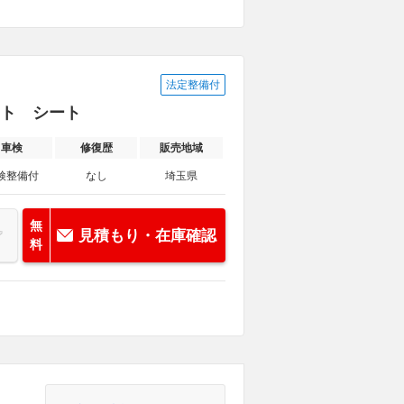
法定整備付
ート シート
車検
修復歴
販売地域
検整備付
なし
埼玉県
無
見積もり・在庫確認
料