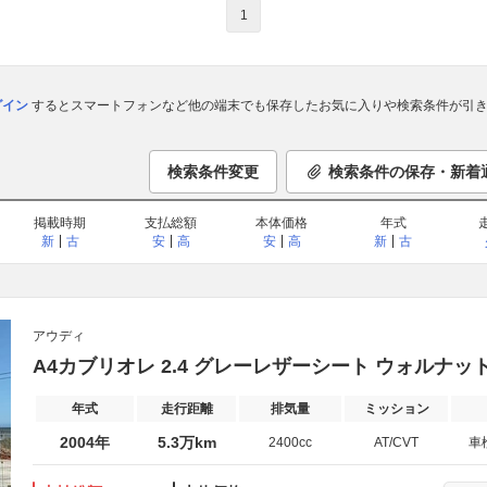
1
ログイン
するとスマートフォンなど他の端末でも保存したお気に入りや検索条件が引き
検索条件変更
検索条件の保存・新着
掲載時期
支払総額
本体価格
年式
新
古
安
高
安
高
新
古
アウディ
A4カブリオレ 2.4 グレーレザーシート ウォルナッ
年式
走行距離
排気量
ミッション
2004年
5.3万km
2400cc
AT/CVT
車