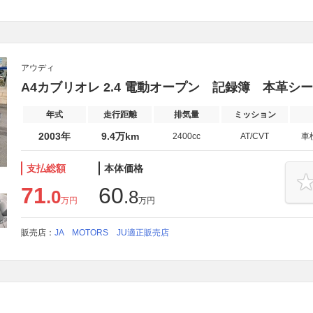
アウディ
A4カブリオレ 2.4 電動オープン 記録簿 本革シ
年式
走行距離
排気量
ミッション
2003年
9.4万km
2400cc
AT/CVT
車
支払総額
本体価格
71
60
.0
.8
万円
万円
販売店：
JA MOTORS JU適正販売店