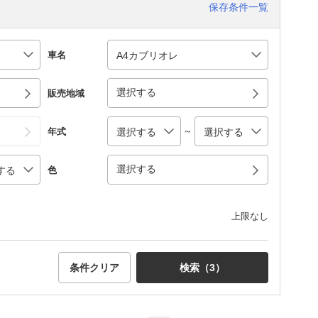
保存条件一覧
車名
選択する
販売地域
～
年式
選択する
色
上限なし
条件クリア
検索（
3
）