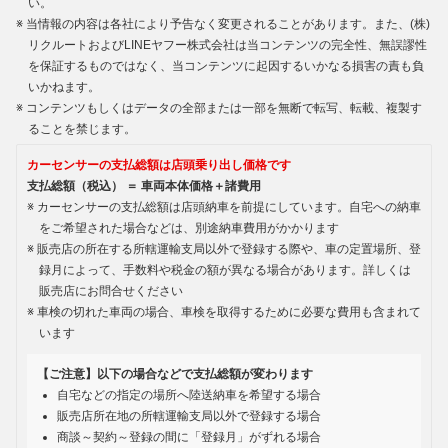
い。
当情報の内容は各社により予告なく変更されることがあります。また、(株)
リクルートおよびLINEヤフー株式会社は当コンテンツの完全性、無誤謬性
を保証するものではなく、当コンテンツに起因するいかなる損害の責も負
いかねます。
コンテンツもしくはデータの全部または一部を無断で転写、転載、複製す
ることを禁じます。
カーセンサーの支払総額は店頭乗り出し価格です
支払総額（税込） ＝ 車両本体価格＋諸費用
カーセンサーの支払総額は店頭納車を前提にしています。自宅への納車
をご希望された場合などは、別途納車費用がかかります
販売店の所在する所轄運輸支局以外で登録する際や、車の定置場所、登
録月によって、手数料や税金の額が異なる場合があります。詳しくは
販売店にお問合せください
車検の切れた車両の場合、車検を取得するために必要な費用も含まれて
います
【ご注意】以下の場合などで支払総額が変わります
自宅などの指定の場所へ陸送納車を希望する場合
販売店所在地の所轄運輸支局以外で登録する場合
商談～契約～登録の間に「登録月」がずれる場合