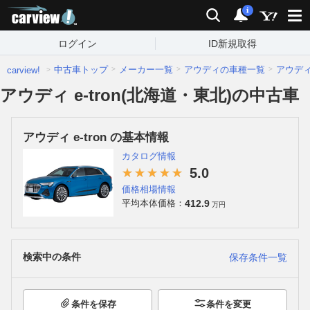
carview!
検索
通知
i
ログイン
ID新規取得
中古車トップ
メーカー一覧
アウディの車種一覧
アウデ
carview!
アウディ e-tron(北海道・東北)の中古車
アウディ e-tron の基本情報
カタログ情報
5.0
価格相場情報
412.9
平均本体価格：
万円
検索中の条件
保存条件一覧
条件を保存
条件を変更