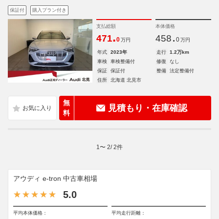
保証付
購入プラン付き
支払総額
本体価格
.
.
471
458
0
0
万円
万円
年式
2023年
走行
1.2万km
車検
車検整備付
修復
なし
保証
保証付
整備
法定整備付
住所
北海道 北見市
無
見積もり・在庫確認
料
1
〜
2
/
2
件
アウディ e-tron 中古車相場
5.0
平均本体価格：
平均走行距離：