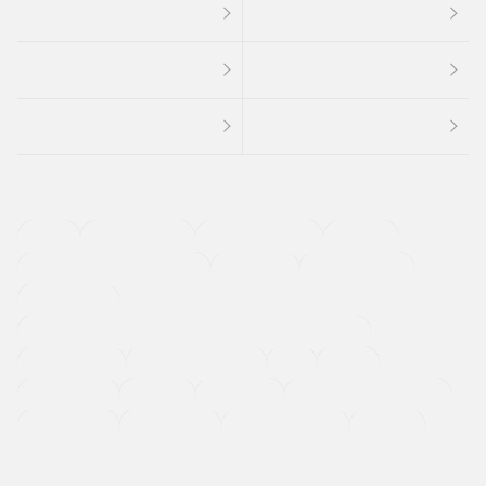
４ＷＤ
定期点検記録簿
ワンオーナーカー
福祉車両
メーカー系販売店取り扱い車
修復歴無し
アルミホイール
寒冷地仕様車
過給機設定モデル（ターボ・スーパーチャージャーなど)
ETC
CDプレーヤー
カーナビゲーション
禁煙車
法定整備付き
保証付き
エアバッグ
ディスチャージドランプ
支払総顔あり
クーポンあり
車両品質評価書付
新着車両