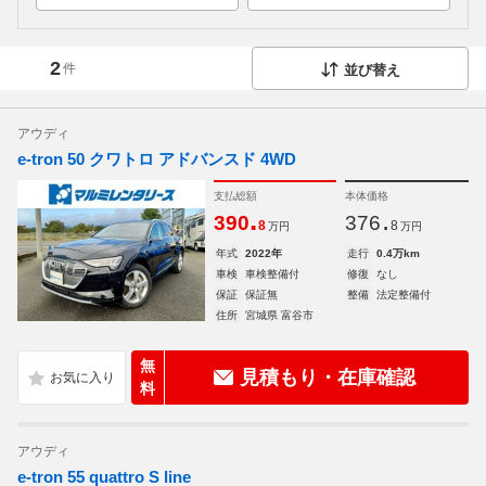
2
件
並び替え
アウディ
e-tron 50 クワトロ アドバンスド 4WD
支払総額
本体価格
.
.
390
376
8
8
万円
万円
年式
2022年
走行
0.4万km
車検
車検整備付
修復
なし
保証
保証無
整備
法定整備付
住所
宮城県 富谷市
無
見積もり・在庫確認
料
アウディ
e-tron 55 quattro S line