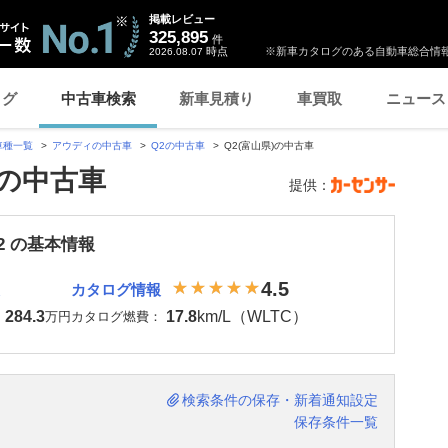
掲載レビュー
325,895
件
時点
※新車カタログのある自動車総合情報
2026.08.07
ログ
中古車検索
新車見積り
車買取
ニュース
車種一覧
アウディの中古車
Q2の中古車
Q2(富山県)の中古車
)の中古車
提供：
2 の基本情報
4.5
カタログ情報
284.3
17.8
km/L（WLTC）
：
万円
カタログ燃費：
検索条件の保存・新着通知設定
保存条件一覧