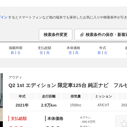
ログイン
するとスマートフォンなど他の端末でも保存したお気に入りや検索条件が引き
検索条件変更
検索条件の保存・新着
掲載時期
支払総額
本体価格
年式
新
古
安
高
安
高
新
古
アウディ
Q2 1st エディション 限定車125台 純正ナビ フル
年式
走行距離
排気量
ミッション
2021年
2.9万km
1500cc
AT/CVT
20
Aプラン
支払総額
本体価格
: 305.0万円
Bプラン