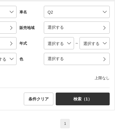
車名
選択する
販売地域
～
年式
選択する
色
上限なし
条件クリア
検索（
1
）
1