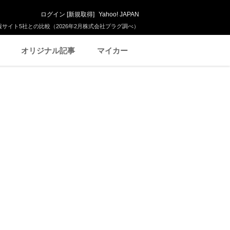
ログイン
[
新規取得
]
Yahoo! JAPAN
サイト5社との比較（2026年2月株式会社プラグ調べ）
オリジナル記事
マイカー