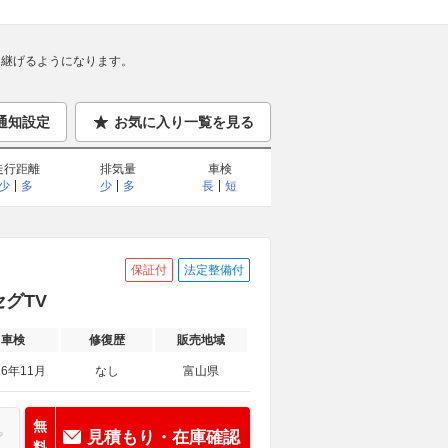
継げるようになります。
通知設定
お気に入り一覧を見る
走行距離
排気量
車検
少
多
少
多
長
短
保証付
法定整備付
セグTV
車検
修復歴
販売地域
26年11月
なし
富山県
無
見積もり・在庫確認
料