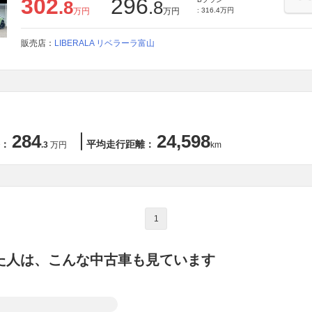
302
296
.8
.8
万円
万円
: 316.4万円
販売店：
LIBERALA リベラーラ富山
284
24,598
：
平均走行距離：
.3
万円
km
1
た人は、こんな中古車も見ています