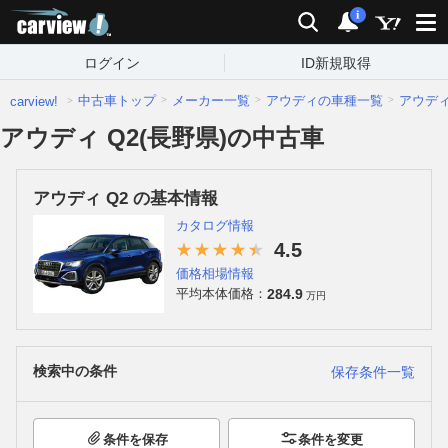
carview!
検索
通知
i
ログイン
ID新規取得
中古車トップ
メーカー一覧
アウディの車種一覧
アウデ
carview!
アウディ Q2(長野県)の中古車
アウディ Q2 の基本情報
カタログ情報
4.5
価格相場情報
284.9
平均本体価格：
万円
検索中の条件
保存条件一覧
条件を保存
条件を変更