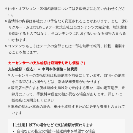
仕様・オプション・装備の詳細については各販売店にお問い合わせくださ
い。
当情報の内容は各社により予告なく変更されることがあります。また、(株)
リクルートおよびLINEヤフー株式会社は当コンテンツの完全性、無誤謬性
を保証するものではなく、当コンテンツに起因するいかなる損害の責も負
いかねます。
コンテンツもしくはデータの全部または一部を無断で転写、転載、複製す
ることを禁じます。
カーセンサーの支払総額は店頭乗り出し価格です
支払総額（税込） ＝ 車両本体価格＋諸費用
カーセンサーの支払総額は店頭納車を前提にしています。自宅への納車
をご希望された場合などは、別途納車費用がかかります
販売店の所在する所轄運輸支局以外で登録する際や、車の定置場所、登
録月によって、手数料や税金の額が異なる場合があります。詳しくは
販売店にお問合せください
車検の切れた車両の場合、車検を取得するために必要な費用も含まれて
います
【ご注意】以下の場合などで支払総額が変わります
自宅などの指定の場所へ陸送納車を希望する場合