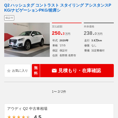
Q2 ハッシュタグ コントラスト スタイリング アシスタンスP
KG/ナビゲーションPKG/前席シ
保証付
支払総額
本体価格
.
.
250
238
3
0
万円
万円
年式
2020年
走行
3.8万km
車検
'27/5
修復
なし
保証
保証付
整備
法定整備付
住所
長野県 長野市
無
見積もり・在庫確認
料
1
〜
2
/
2
件
アウディ Q2 中古車相場
4.5