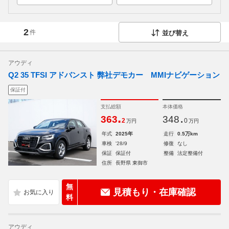
2
件
並び替え
アウディ
Q2 35 TFSI アドバンスト 弊社デモカー MMIナビゲーション
保証付
支払総額
本体価格
.
.
363
348
2
0
万円
万円
年式
2025年
走行
0.5万km
車検
'28/9
修復
なし
保証
保証付
整備
法定整備付
住所
長野県 東御市
無
見積もり・在庫確認
料
アウディ