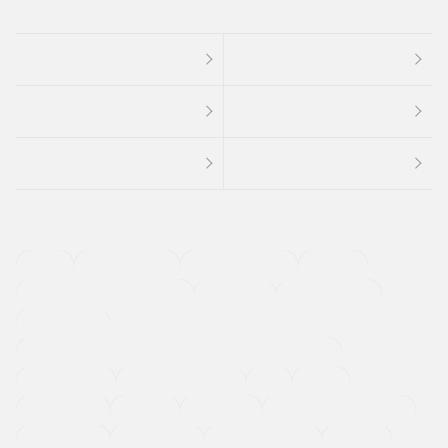
４ＷＤ
定期点検記録簿
ワンオーナーカー
福祉車両
メーカー系販売店取り扱い車
修復歴無し
アルミホイール
寒冷地仕様車
過給機設定モデル（ターボ・スーパーチャージャーなど)
ETC
CDプレーヤー
カーナビゲーション
禁煙車
法定整備付き
保証付き
エアバッグ
ディスチャージドランプ
支払総顔あり
クーポンあり
車両品質評価書付
新着車両