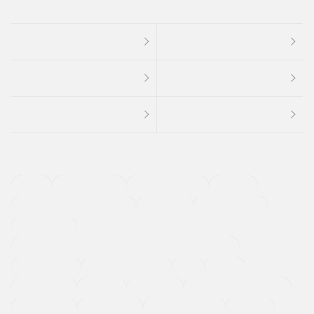
４ＷＤ
定期点検記録簿
ワンオーナーカー
福祉車両
メーカー系販売店取り扱い車
修復歴無し
アルミホイール
寒冷地仕様車
過給機設定モデル（ターボ・スーパーチャージャーなど)
ETC
CDプレーヤー
カーナビゲーション
禁煙車
法定整備付き
保証付き
エアバッグ
ディスチャージドランプ
支払総顔あり
クーポンあり
車両品質評価書付
新着車両