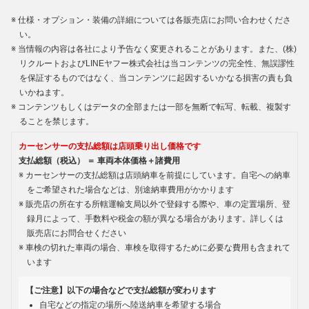
仕様・オプション・装備の詳細については各販売店にお問い合わせくださ
い。
当情報の内容は各社により予告なく変更されることがあります。また、(株)
リクルートおよびLINEヤフー株式会社は当コンテンツの完全性、無誤謬性
を保証するものではなく、当コンテンツに起因するいかなる損害の責も負
いかねます。
コンテンツもしくはデータの全部または一部を無断で転写、転載、複製す
ることを禁じます。
カーセンサーの支払総額は店頭乗り出し価格です
支払総額（税込） ＝ 車両本体価格＋諸費用
カーセンサーの支払総額は店頭納車を前提にしています。自宅への納車
をご希望された場合などは、別途納車費用がかかります
販売店の所在する所轄運輸支局以外で登録する際や、車の定置場所、登
録月によって、手数料や税金の額が異なる場合があります。詳しくは
販売店にお問合せください
車検の切れた車両の場合、車検を取得するために必要な費用も含まれて
います
【ご注意】以下の場合などで支払総額が変わります
自宅などの指定の場所へ陸送納車を希望する場合