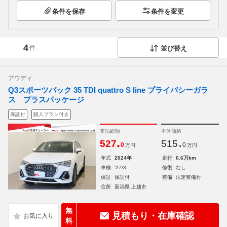
条件を保存
条件を変更
4
件
並び替え
アウディ
Q3スポーツバック 35 TDI quattro S line プライバシーガラ
ス プラスパッケージ
保証付
購入プラン付き
支払総額
本体価格
.
.
527
515
0
0
万円
万円
年式
2024年
走行
0.6万km
車検
'27/3
修復
なし
保証
保証付
整備
法定整備付
住所
新潟県 上越市
無
見積もり・在庫確認
料