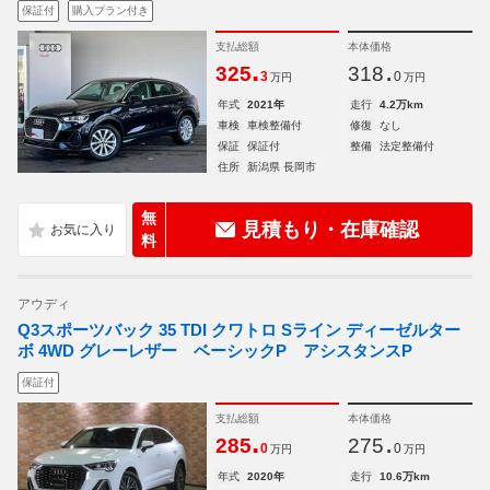
保証付
購入プラン付き
支払総額
本体価格
.
.
325
318
3
0
万円
万円
年式
2021年
走行
4.2万km
車検
車検整備付
修復
なし
保証
保証付
整備
法定整備付
住所
新潟県 長岡市
無
見積もり・在庫確認
料
アウディ
Q3スポーツバック 35 TDI クワトロ Sライン ディーゼルター
ボ 4WD グレーレザー ベーシックP アシスタンスP
保証付
支払総額
本体価格
.
.
285
275
0
0
万円
万円
年式
2020年
走行
10.6万km