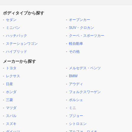
ボディタイプから探す
セダン
オープンカー
ミニバン
SUV・クロカン
ハッチバック
クーペ・スポーツカー
ステーションワゴン
軽自動車
ハイブリッド
その他
メーカーから探す
トヨタ
メルセデス・ベンツ
レクサス
BMW
日産
アウディ
ホンダ
フォルクスワーゲン
三菱
ポルシェ
マツダ
ミニ
スバル
プジョー
スズキ
シトロエン
ダイハツ
アルファ ロメオ