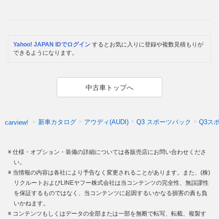
Yahoo! JAPAN IDでログイン
するとお気に入りに登録や複数見積もりが
できるようになります。
中古車トップへ
新車カタログ
アウディ(AUDI)
Q3 スポーツバック
Q3ス
carview!
仕様・オプション・装備の詳細については各販売店にお問い合わせくださ
い。
当情報の内容は各社により予告なく変更されることがあります。また、(株)
リクルートおよびLINEヤフー株式会社は当コンテンツの完全性、無誤謬性
を保証するものではなく、当コンテンツに起因するいかなる損害の責も負
いかねます。
コンテンツもしくはデータの全部または一部を無断で転写、転載、複製す