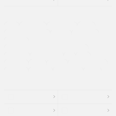
４ＷＤ
定期点検記録簿
ワンオーナーカー
福祉車両
メーカー系販売店取り扱い車
修復歴無し
アルミホイール
寒冷地仕様車
過給機設定モデル（ターボ・スーパーチャージャーなど)
ETC
CDプレーヤー
カーナビゲーション
禁煙車
法定整備付き
保証付き
エアバッグ
ディスチャージドランプ
支払総顔あり
クーポンあり
車両品質評価書付
新着車両