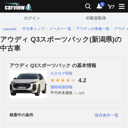
carview!
検索
通知
i
ログイン
ID新規取得
中古車トップ
メーカー一覧
アウディの車種一覧
アウデ
carview!
アウディ Q3スポーツバック(新潟県)の
中古車
アウディ Q3スポーツバック の基本情報
カタログ情報
4.2
価格相場情報
-
平均本体価格：
万円
検索中の条件
保存条件一覧