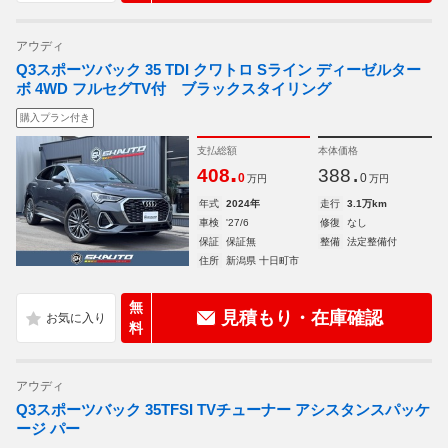
アウディ
Q3スポーツバック 35 TDI クワトロ Sライン ディーゼルター
ボ 4WD フルセグTV付 ブラックスタイリング
購入プラン付き
支払総額
本体価格
.
.
408
388
0
0
万円
万円
年式
2024年
走行
3.1万km
車検
'27/6
修復
なし
保証
保証無
整備
法定整備付
住所
新潟県 十日町市
無
見積もり・在庫確認
料
アウディ
Q3スポーツバック 35TFSI TVチューナー アシスタンスパッケ
ージ パー