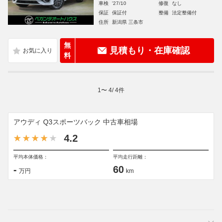
車検
'27/10
修復
なし
保証
保証付
整備
法定整備付
住所
新潟県 三条市
無
見積もり・在庫確認
料
1
〜
4
/
4
件
アウディ Q3スポーツバック 中古車相場
4.2
平均本体価格：
平均走行距離：
-
60
万円
km