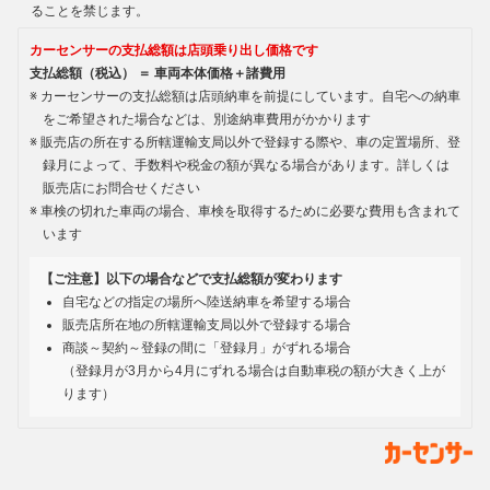
ることを禁じます。
カーセンサーの支払総額は店頭乗り出し価格です
支払総額（税込） ＝ 車両本体価格＋諸費用
カーセンサーの支払総額は店頭納車を前提にしています。自宅への納車
をご希望された場合などは、別途納車費用がかかります
販売店の所在する所轄運輸支局以外で登録する際や、車の定置場所、登
録月によって、手数料や税金の額が異なる場合があります。詳しくは
販売店にお問合せください
車検の切れた車両の場合、車検を取得するために必要な費用も含まれて
います
【ご注意】以下の場合などで支払総額が変わります
自宅などの指定の場所へ陸送納車を希望する場合
販売店所在地の所轄運輸支局以外で登録する場合
商談～契約～登録の間に「登録月」がずれる場合
（登録月が3月から4月にずれる場合は自動車税の額が大きく上が
ります）