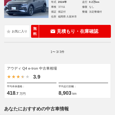
年式
2024年
走行
0.2万km
車検
'27/11
修復
なし
保証
保証付
整備
法定整備付
住所
福岡県 久留米市
無
見積もり・在庫確認
料
1
〜
3
/
3
件
アウディ Q4 e-tron 中古車相場
3.9
平均本体価格：
平均走行距離：
418
8,903
.7
万円
km
あなたにおすすめの中古車情報