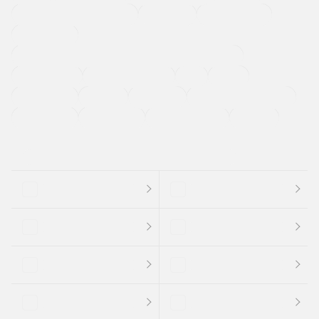
メーカー系販売店取り扱い車
修復歴無し
アルミホイール
寒冷地仕様車
過給機設定モデル（ターボ・スーパーチャージャーなど)
ETC
CDプレーヤー
カーナビゲーション
禁煙車
法定整備付き
保証付き
エアバッグ
ディスチャージドランプ
支払総顔あり
クーポンあり
車両品質評価書付
新着車両