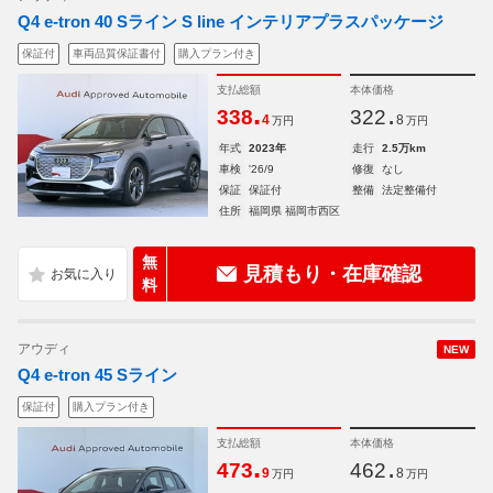
Q4 e-tron 40 Sライン S line インテリアプラスパッケージ
保証付
車両品質保証書付
購入プラン付き
支払総額
本体価格
.
.
338
322
4
8
万円
万円
年式
2023年
走行
2.5万km
車検
'26/9
修復
なし
保証
保証付
整備
法定整備付
住所
福岡県 福岡市西区
無
見積もり・在庫確認
料
アウディ
NEW
Q4 e-tron 45 Sライン
保証付
購入プラン付き
支払総額
本体価格
.
.
473
462
9
8
万円
万円