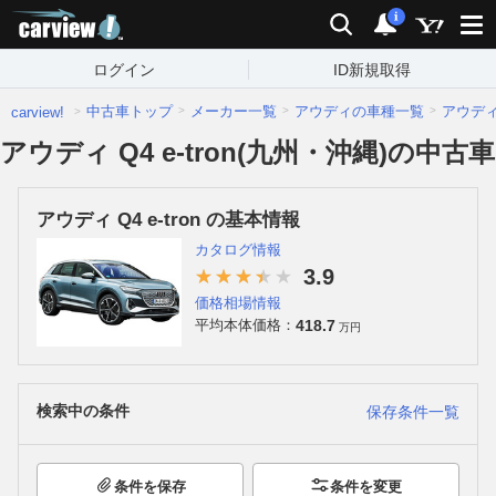
carview!
検索
通知
i
ログイン
ID新規取得
中古車トップ
メーカー一覧
アウディの車種一覧
アウデ
carview!
アウディ Q4 e-tron(九州・沖縄)の中古車
アウディ Q4 e-tron の基本情報
カタログ情報
3.9
価格相場情報
418.7
平均本体価格：
万円
検索中の条件
保存条件一覧
条件を保存
条件を変更