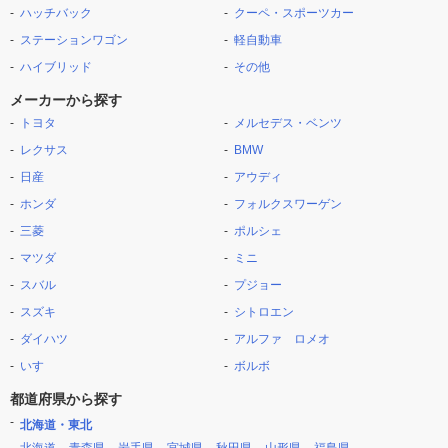
ハッチバック
クーペ・スポーツカー
ステーションワゴン
軽自動車
ハイブリッド
その他
メーカーから探す
トヨタ
メルセデス・ベンツ
レクサス
BMW
日産
アウディ
ホンダ
フォルクスワーゲン
三菱
ポルシェ
マツダ
ミニ
スバル
プジョー
スズキ
シトロエン
ダイハツ
アルファ ロメオ
いすゞ
ボルボ
都道府県から探す
北海道・東北