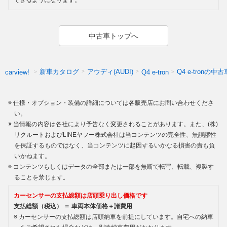
できるようになります。
中古車トップへ
新車カタログ
アウディ(AUDI)
Q4 e-tronの中古
carview!
Q4 e-tron
仕様・オプション・装備の詳細については各販売店にお問い合わせくださ
い。
当情報の内容は各社により予告なく変更されることがあります。また、(株)
リクルートおよびLINEヤフー株式会社は当コンテンツの完全性、無誤謬性
を保証するものではなく、当コンテンツに起因するいかなる損害の責も負
いかねます。
コンテンツもしくはデータの全部または一部を無断で転写、転載、複製す
ることを禁じます。
カーセンサーの支払総額は店頭乗り出し価格です
支払総額（税込） ＝ 車両本体価格＋諸費用
カーセンサーの支払総額は店頭納車を前提にしています。自宅への納車