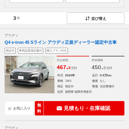
3
件
並び替え
アウディ
Q4 e-tron 45 Sライン アウディ正規ディーラー認定中古車
保証付
車両品質保証書付
購入プラン付き
支払総額
本体価格
.
.
467
450
9
0
万円
万円
年式
2025年
走行
0.9万km
車検
'28/1
修復
なし
保証
保証付
整備
法定整備付
住所
福岡県 福岡市博多区
無
見積もり・在庫確認
料
アウディ