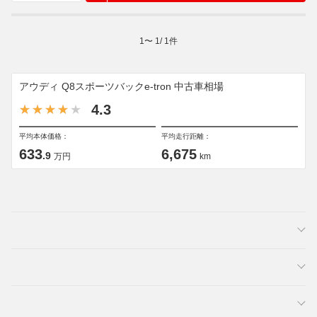
1
〜
1
/
1
件
アウディ Q8スポーツバックe-tron 中古車相場
4.3
平均本体価格：
平均走行距離：
633
6,675
.9
万円
km