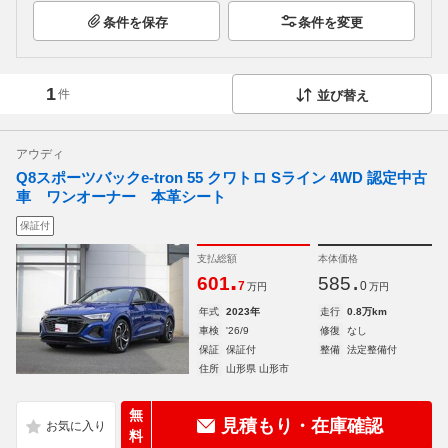
条件を保存
条件を変更
1
件
並び替え
アウディ
Q8スポーツバックe-tron 55 クワトロ Sライン 4WD 認定中古
車 ワンオーナー 本革シート
保証付
支払総額
本体価格
.
.
601
585
7
0
万円
万円
年式
2023年
走行
0.8万km
車検
'26/9
修復
なし
保証
保証付
整備
法定整備付
住所
山形県 山形市
無
見積もり・在庫確認
料