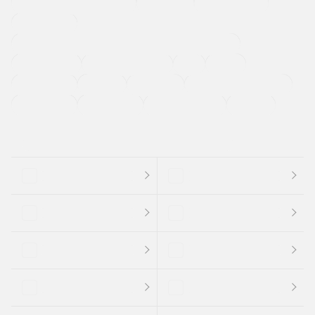
メーカー系販売店取り扱い車
修復歴無し
アルミホイール
寒冷地仕様車
過給機設定モデル（ターボ・スーパーチャージャーなど)
ETC
CDプレーヤー
カーナビゲーション
禁煙車
法定整備付き
保証付き
エアバッグ
ディスチャージドランプ
支払総顔あり
クーポンあり
車両品質評価書付
新着車両