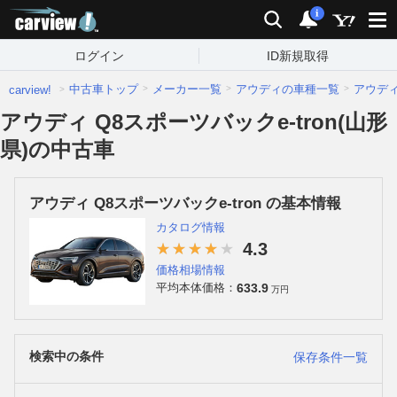
carview!
検索
通知
i
ログイン
ID新規取得
中古車トップ
メーカー一覧
アウディの車種一覧
アウデ
carview!
アウディ Q8スポーツバックe-tron(山形
県)の中古車
アウディ Q8スポーツバックe-tron の基本情報
カタログ情報
4.3
価格相場情報
633.9
平均本体価格：
万円
検索中の条件
保存条件一覧