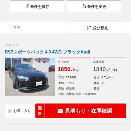
条件を保存
条件を変更
1
件
並び替え
アウディ
RS7スポーツバック 4.0 4WD ブラックAudi
支払総額
本体価格
.
.
1850
1840
0
0
万円
万円
年式
2024年
走行
0.7万km
車検
'27/11
修復
なし
保証
保証無
整備
-
住所
宮城県 仙台市宮城野区
無
見積もり・在庫確認
料