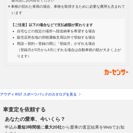
販売店にお問合せください
車検の切れた車両の場合、車検を取得するために必要な費用も含まれて
います
【ご注意】以下の場合などで支払総額が変わります
自宅などの指定の場所へ陸送納車を希望する場合
販売店所在地の所轄運輸支局以外で登録する場合
商談～契約～登録の間に「登録月」がずれる場合
（登録月が3月から4月にずれる場合は自動車税の額が大きく上が
ります）
アウディ RS7 スポーツバックのカタログを見る
車査定を依頼する
あなたの愛車、今いくら？
申込み
最短3時間後
に
最大20社
から愛車の査定結果をWebでお知