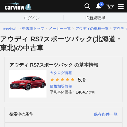
carview!
検索
通知
i
ログイン
ID新規取得
中古車トップ
メーカー一覧
アウディの車種一覧
アウデ
carview!
アウディ RS7スポーツバック(北海道・
東北)の中古車
アウディ RS7スポーツバック の基本情報
カタログ情報
5.0
価格相場情報
1404.7
平均本体価格：
万円
検索中の条件
保存条件一覧