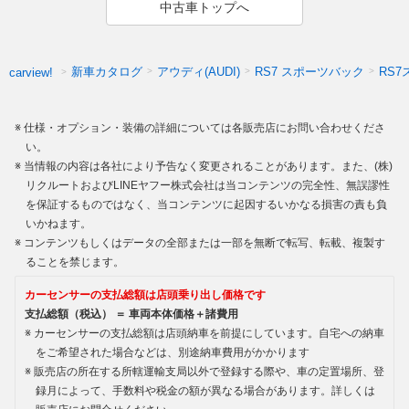
中古車トップへ
新車カタログ
アウディ(AUDI)
RS7 スポーツバック
RS
carview!
仕様・オプション・装備の詳細については各販売店にお問い合わせくださ
い。
当情報の内容は各社により予告なく変更されることがあります。また、(株)
リクルートおよびLINEヤフー株式会社は当コンテンツの完全性、無誤謬性
を保証するものではなく、当コンテンツに起因するいかなる損害の責も負
いかねます。
コンテンツもしくはデータの全部または一部を無断で転写、転載、複製す
ることを禁じます。
カーセンサーの支払総額は店頭乗り出し価格です
支払総額（税込） ＝ 車両本体価格＋諸費用
カーセンサーの支払総額は店頭納車を前提にしています。自宅への納車
をご希望された場合などは、別途納車費用がかかります
販売店の所在する所轄運輸支局以外で登録する際や、車の定置場所、登
録月によって、手数料や税金の額が異なる場合があります。詳しくは