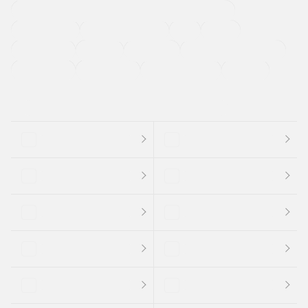
過給機設定モデル（ターボ・スーパーチャージャーなど)
ETC
CDプレーヤー
カーナビゲーション
禁煙車
法定整備付き
保証付き
エアバッグ
ディスチャージドランプ
支払総顔あり
クーポンあり
車両品質評価書付
新着車両