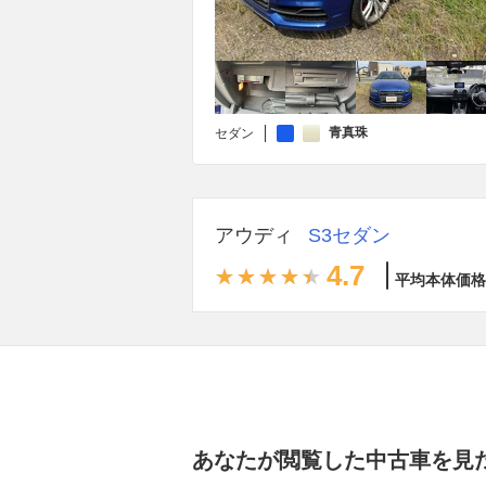
青真珠
セダン
アウディ
S3セダン
4.7
平均本体価格
あなたが閲覧した中古車を見