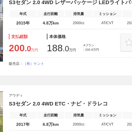
S3セダン 2.0 4WD レザーパッケージ LEDライト
年式
走行距離
排気量
ミッション
2015年
4.8万km
2000cc
AT/CVT
20
支払総額
本体価格
200
188
Aプラン
.0
.0
万円
万円
: 200.8万円
販売店：
（有）ケント
アウディ
S3セダン 2.0 4WD ETC・ナビ・ドラレコ
年式
走行距離
排気量
ミッション
2017年
6.8万km
2000cc
AT/CVT
20