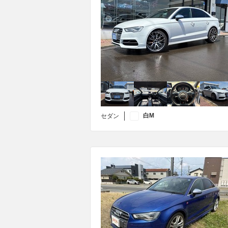
白M
セダン