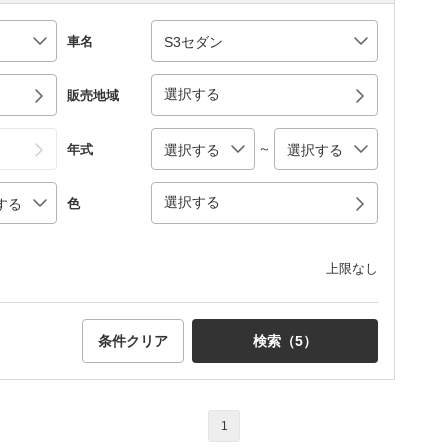
車名
選択する
販売地域
～
年式
選択する
色
上限なし
条件クリア
検索（
5
）
1