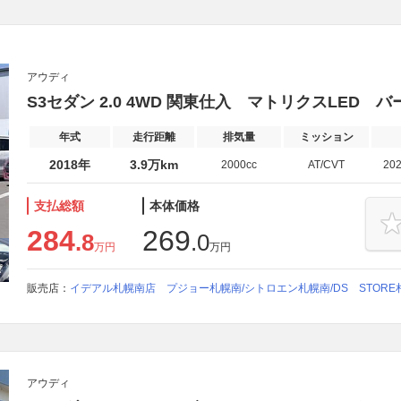
アウディ
S3セダン 2.0 4WD 関東仕入 マトリクスLED 
年式
走行距離
排気量
ミッション
2018年
3.9万km
2000cc
AT/CVT
20
支払総額
本体価格
284
269
.8
.0
万円
万円
販売店：
イデアル札幌南店 プジョー札幌南/シトロエン札幌南/DS STORE
アウディ