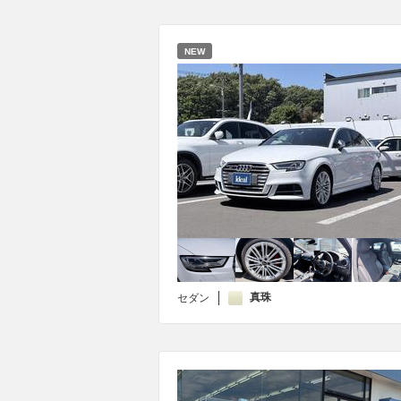
NEW
真珠
セダン