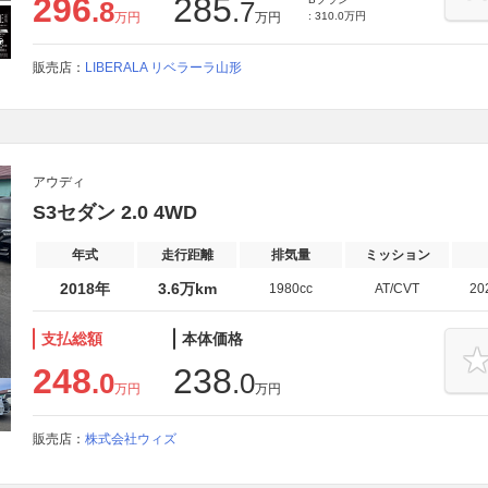
296
285
.8
.7
万円
万円
: 310.0万円
販売店：
LIBERALA リベラーラ山形
アウディ
S3セダン 2.0 4WD
年式
走行距離
排気量
ミッション
2018年
3.6万km
1980cc
AT/CVT
20
支払総額
本体価格
248
238
.0
.0
万円
万円
販売店：
株式会社ウィズ