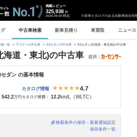
掲載レビュー
325,938
件
時点
※新車カタログのある自動車総合情報
2026.08.08
ログ
中古車検索
新車見積り
車買取
ニュース
車種一覧
アウディの中古車
S3セダンの中古車
S3セダン(北海道・東北他)の中古車
(北海道・東北)の中古車
提供：
3セダン の基本情報
4.7
カタログ情報
542.2
12.2
km/L（WLTC）
：
万円
カタログ燃費：
検索条件の保存・新着通知設定
保存条件一覧