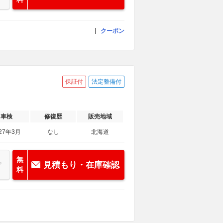
クーポン
保証付
法定整備付
車検
修復歴
販売地域
27年3月
なし
北海道
無
見積もり・在庫確認
料