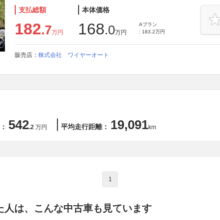
支払総額
本体価格
182
168
Aプラン
.7
.0
万円
万円
: 183.2万円
販売店：
株式会社 ワイヤーオート
542
19,091
：
平均走行距離：
.2
万円
km
1
た人は、こんな中古車も見ています