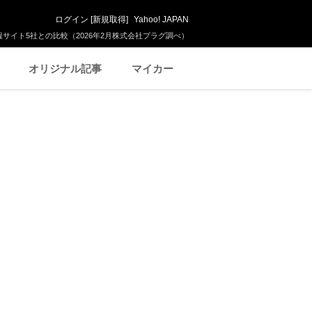
ログイン
[
新規取得
]
Yahoo! JAPAN
サイト5社との比較（2026年2月株式会社プラグ調べ）
オリジナル記事
マイカー