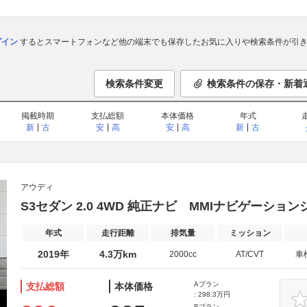
ログイン
するとスマートフォンなど他の端末でも保存したお気に入りや検索条件が引き
検索条件変更
検索条件の保存・新着
掲載時期
支払総額
本体価格
年式
新
古
安
高
安
高
新
古
アウディ
S3セダン 2.0 4WD 純正ナビ MMIナビゲーショ
年式
走行距離
排気量
ミッション
2019年
4.3万km
2000cc
AT/CVT
車
Aプラン
支払総額
本体価格
: 298.3万円
Bプラン