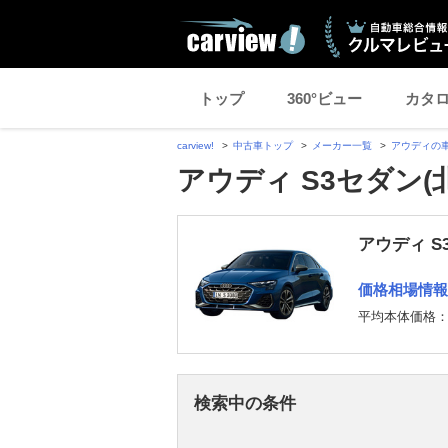
トップ
360°ビュー
カタ
carview!
中古車トップ
メーカー一覧
アウディの
アウディ S3セダン
アウディ S
価格相場情報
平均本体価格
検索中の条件