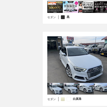
黒
セダン
白真珠
セダン