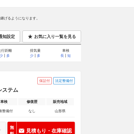
継げるようになります。
通知設定
お気に入り一覧を見る
走行距離
排気量
車検
少
多
少
多
長
短
保証付
法定整備付
ンシステム
車検
修復歴
販売地域
検整備付
なし
山形県
無
見積もり・在庫確認
料