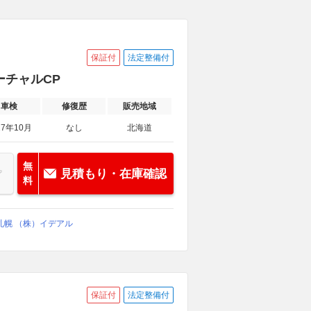
保証付
法定整備付
バーチャルCP
車検
修復歴
販売地域
27年10月
なし
北海道
無
見積もり・在庫確認
料
札幌 （株）イデアル
保証付
法定整備付