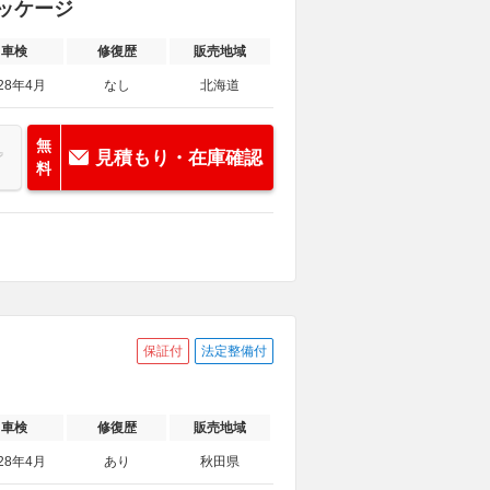
パッケージ
車検
修復歴
販売地域
28年4月
なし
北海道
無
見積もり・在庫確認
料
保証付
法定整備付
車検
修復歴
販売地域
28年4月
あり
秋田県