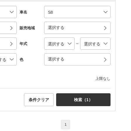
車名
選択する
販売地域
～
年式
選択する
色
上限なし
条件クリア
検索（
1
）
1