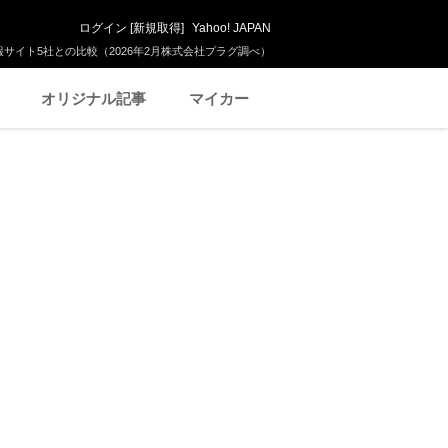
ログイン
[
新規取得
]
Yahoo! JAPAN
サイト5社との比較（2026年2月株式会社プラグ調べ）
オリジナル記事
マイカー