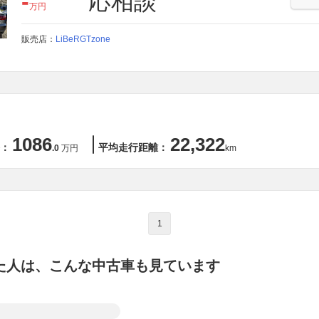
-
応相談
万円
販売店：
LiBeRGTzone
1086
22,322
：
平均走行距離：
.0
万円
km
1
た人は、こんな中古車も見ています