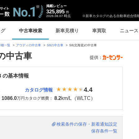
掲載レビュー
325,895
件
時点
※新車カタログのある自動車総合情報
2026.08.07
ログ
中古車検索
新車見積り
車買取
ニュース
車種一覧
アウディの中古車
S8の中古車
S8(北海道)の中古車
)の中古車
提供：
8 の基本情報
4.4
カタログ情報
1086.0
8.2
km/L（WLTC）
：
万円
カタログ燃費：
検索条件の保存・新着通知設定
保存条件一覧