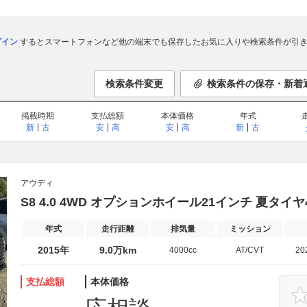
ログイン
するとスマートフォンなど他の端末でも保存したお気に入りや検索条件が引き
検索条件変更
検索条件の保存・新着
掲載時期
支払総額
本体価格
年式
新
古
安
高
安
高
新
古
アウディ
S8 4.0 4WD オプションホイール21インチ 夏タイ
年式
走行距離
排気量
ミッション
2015年
9.0万km
4000cc
AT/CVT
20
支払総額
本体価格