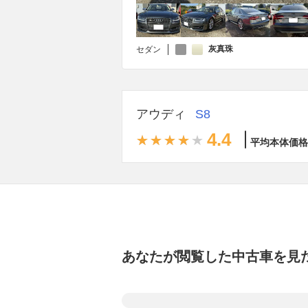
灰真珠
セダン
アウディ
S8
4.4
平均本体価格
あなたが閲覧した中古車を見