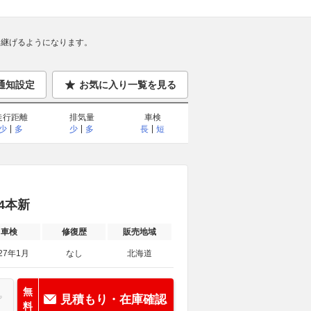
継げるようになります。
通知設定
お気に入り一覧を見る
走行距離
排気量
車検
少
多
少
多
長
短
ヤ4本新
車検
修復歴
販売地域
27年1月
なし
北海道
無
見積もり・在庫確認
料