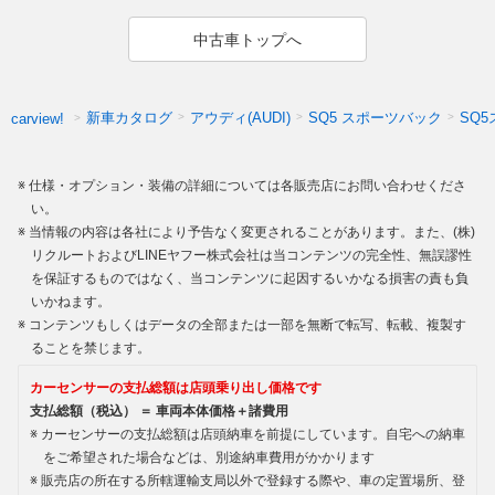
中古車トップへ
新車カタログ
アウディ(AUDI)
SQ5 スポーツバック
SQ
carview!
仕様・オプション・装備の詳細については各販売店にお問い合わせくださ
い。
当情報の内容は各社により予告なく変更されることがあります。また、(株)
リクルートおよびLINEヤフー株式会社は当コンテンツの完全性、無誤謬性
を保証するものではなく、当コンテンツに起因するいかなる損害の責も負
いかねます。
コンテンツもしくはデータの全部または一部を無断で転写、転載、複製す
ることを禁じます。
カーセンサーの支払総額は店頭乗り出し価格です
支払総額（税込） ＝ 車両本体価格＋諸費用
カーセンサーの支払総額は店頭納車を前提にしています。自宅への納車
をご希望された場合などは、別途納車費用がかかります
販売店の所在する所轄運輸支局以外で登録する際や、車の定置場所、登