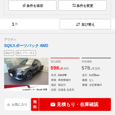
条件を保存
条件を変更
1
件
並び替え
アウディ
SQ5スポーツバック 4WD
保証付
購入プラン付き
支払総額
本体価格
.
.
598
578
0
0
万円
万円
年式
2023年
走行
3.6万km
車検
車検整備付
修復
なし
保証
保証付
整備
法定整備付
住所
北海道 北見市
無
見積もり・在庫確認
料