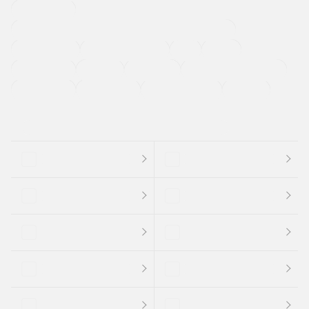
寒冷地仕様車
過給機設定モデル（ターボ・スーパーチャージャーなど)
ETC
CDプレーヤー
カーナビゲーション
禁煙車
法定整備付き
保証付き
エアバッグ
ディスチャージドランプ
支払総顔あり
クーポンあり
車両品質評価書付
新着車両