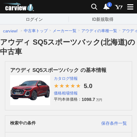
carview!
検索
通知
i
ログイン
ID新規取得
中古車トップ
メーカー一覧
アウディの車種一覧
アウデ
carview!
アウディ SQ5スポーツバック(北海道)の
中古車
アウディ SQ5スポーツバック の基本情報
カタログ情報
5.0
価格相場情報
1098.7
平均本体価格：
万円
検索中の条件
保存条件一覧