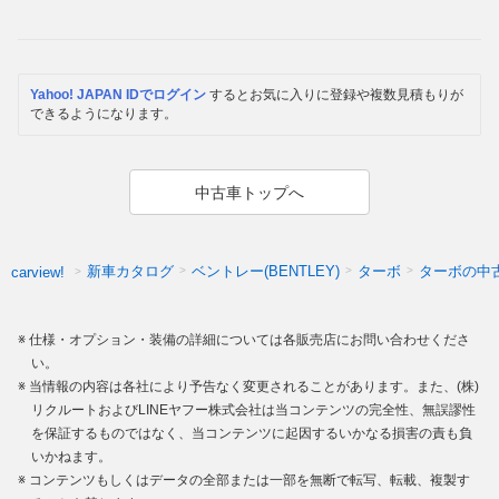
Yahoo! JAPAN IDでログイン
するとお気に入りに登録や複数見積もりが
できるようになります。
中古車トップへ
新車カタログ
ベントレー(BENTLEY)
ターボ
ターボの中
carview!
仕様・オプション・装備の詳細については各販売店にお問い合わせくださ
い。
当情報の内容は各社により予告なく変更されることがあります。また、(株)
リクルートおよびLINEヤフー株式会社は当コンテンツの完全性、無誤謬性
を保証するものではなく、当コンテンツに起因するいかなる損害の責も負
いかねます。
コンテンツもしくはデータの全部または一部を無断で転写、転載、複製す