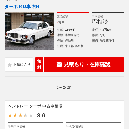
ターボ R D車 右H
支払総額
本体価格
-
応相談
万円
年式
1990年
走行
4.9万km
車検
車検整備付
修復
なし
保証
保証無
整備
法定整備付
住所
東京都 調布市
無
見積もり・在庫確認
料
1
〜
2
/
2
件
ベントレー ターボ 中古車相場
3.6
平均本体価格：
平均走行距離：