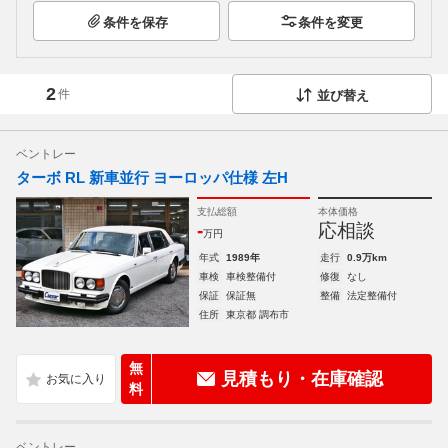
条件を保存
条件を変更
2
件
並び替え
ベントレー
ターボ RL 新車並行 ヨーロッパ仕様 左H
支払総額
本体価格
-
応相談
万円
年式
1989年
走行
0.9万km
車検
車検整備付
修復
なし
保証
保証無
整備
法定整備付
住所
東京都 調布市
無
見積もり・在庫確認
料
ベントレー