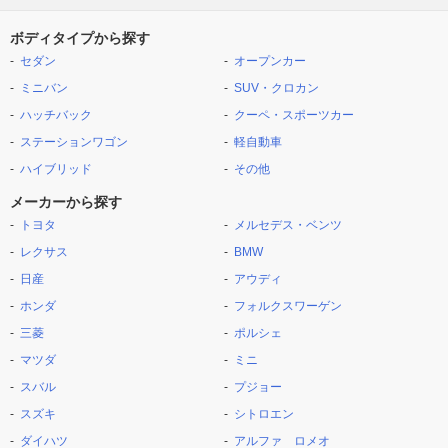
ボディタイプから探す
セダン
オープンカー
ミニバン
SUV・クロカン
ハッチバック
クーペ・スポーツカー
ステーションワゴン
軽自動車
ハイブリッド
その他
メーカーから探す
トヨタ
メルセデス・ベンツ
レクサス
BMW
日産
アウディ
ホンダ
フォルクスワーゲン
三菱
ポルシェ
マツダ
ミニ
スバル
プジョー
スズキ
シトロエン
ダイハツ
アルファ ロメオ