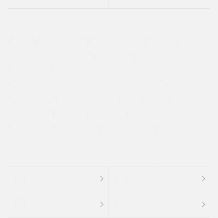
４ＷＤ
定期点検記録簿
ワンオーナーカー
福祉車両
メーカー系販売店取り扱い車
修復歴無し
アルミホイール
寒冷地仕様車
過給機設定モデル（ターボ・スーパーチャージャーなど)
ETC
CDプレーヤー
カーナビゲーション
禁煙車
法定整備付き
保証付き
エアバッグ
ディスチャージドランプ
支払総顔あり
クーポンあり
車両品質評価書付
新着車両