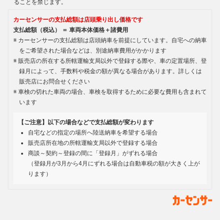
ることを禁じます。
カーセンサーの支払総額は店頭乗り出し価格です
支払総額（税込） ＝ 車両本体価格＋諸費用
カーセンサーの支払総額は店頭納車を前提にしています。自宅への納車
をご希望された場合などは、別途納車費用がかかります
販売店の所在する所轄運輸支局以外で登録する際や、車の定置場所、登
録月によって、手数料や税金の額が異なる場合があります。詳しくは
販売店にお問合せください
車検の切れた車両の場合、車検を取得するために必要な費用も含まれて
います
【ご注意】以下の場合などで支払総額が変わります
自宅などの指定の場所へ陸送納車を希望する場合
販売店所在地の所轄運輸支局以外で登録する場合
商談～契約～登録の間に「登録月」がずれる場合
（登録月が3月から4月にずれる場合は自動車税の額が大きく上が
ります）