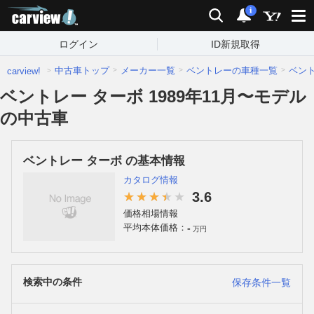
carview!
検索
通知
i
ログイン
ID新規取得
中古車トップ
メーカー一覧
ベントレーの車種一覧
ベン
carview!
ベントレー ターボ 1989年11月〜モデル
の中古車
ベントレー ターボ の基本情報
カタログ情報
3.6
価格相場情報
-
平均本体価格：
万円
検索中の条件
保存条件一覧