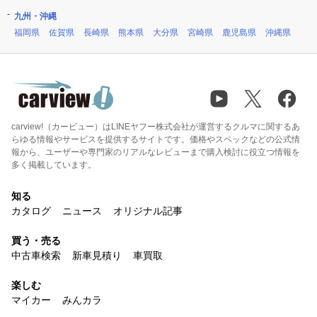
九州・沖縄
福岡県
佐賀県
長崎県
熊本県
大分県
宮崎県
鹿児島県
沖縄県
carview!（カービュー）はLINEヤフー株式会社が運営するクルマに関するあ
らゆる情報やサービスを提供するサイトです。価格やスペックなどの公式情
報から、ユーザーや専門家のリアルなレビューまで購入検討に役立つ情報を
多く掲載しています。
知る
カタログ
ニュース
オリジナル記事
買う・売る
中古車検索
新車見積り
車買取
楽しむ
マイカー
みんカラ