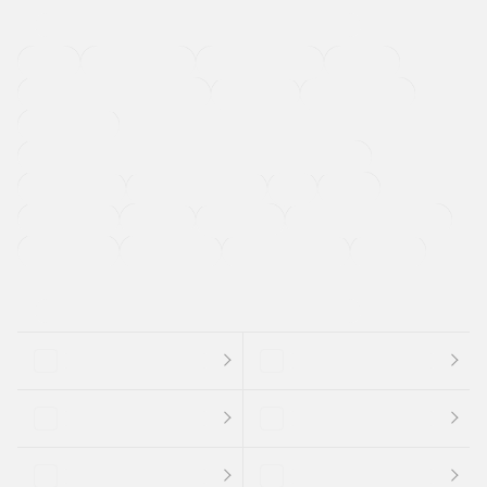
４ＷＤ
定期点検記録簿
ワンオーナーカー
福祉車両
メーカー系販売店取り扱い車
修復歴無し
アルミホイール
寒冷地仕様車
過給機設定モデル（ターボ・スーパーチャージャーなど)
ETC
CDプレーヤー
カーナビゲーション
禁煙車
法定整備付き
保証付き
エアバッグ
ディスチャージドランプ
支払総顔あり
クーポンあり
車両品質評価書付
新着車両