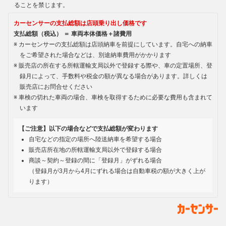
ることを禁じます。
カーセンサーの支払総額は店頭乗り出し価格です
支払総額（税込） ＝ 車両本体価格＋諸費用
カーセンサーの支払総額は店頭納車を前提にしています。自宅への納車
をご希望された場合などは、別途納車費用がかかります
販売店の所在する所轄運輸支局以外で登録する際や、車の定置場所、登
録月によって、手数料や税金の額が異なる場合があります。詳しくは
販売店にお問合せください
車検の切れた車両の場合、車検を取得するために必要な費用も含まれて
います
【ご注意】以下の場合などで支払総額が変わります
自宅などの指定の場所へ陸送納車を希望する場合
販売店所在地の所轄運輸支局以外で登録する場合
商談～契約～登録の間に「登録月」がずれる場合
（登録月が3月から4月にずれる場合は自動車税の額が大きく上が
ります）