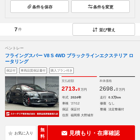
条件を保存
条件を変更
7
件
並び替え
ベントレー
フライングスパー V8 S 4WD ブラックラインエクステリア ロ
ータリング
保証付
車両品質保証書付
購入プラン付き
支払総額
本体価格
.
.
2713
2698
0
0
万円
万円
年式
2024年
走行
0.3万km
車検
'27/12
修復
なし
保証
保証付
整備
法定整備付
住所
福岡県 大野城市
無
見積もり・在庫確認
料