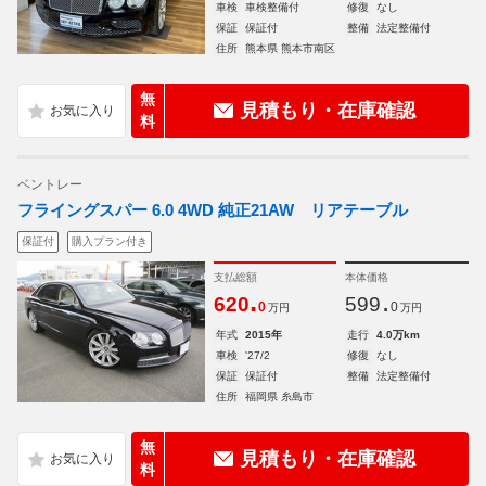
車検
車検整備付
修復
なし
保証
保証付
整備
法定整備付
住所
熊本県 熊本市南区
無
見積もり・在庫確認
料
ベントレー
フライングスパー 6.0 4WD 純正21AW リアテーブル
保証付
購入プラン付き
支払総額
本体価格
.
.
620
599
0
0
万円
万円
年式
2015年
走行
4.0万km
車検
'27/2
修復
なし
保証
保証付
整備
法定整備付
住所
福岡県 糸島市
無
見積もり・在庫確認
料