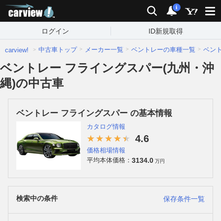
carview!
検索
通知
i
ログイン
ID新規取得
中古車トップ
メーカー一覧
ベントレーの車種一覧
ベン
carview!
ベントレー フライングスパー(九州・沖
縄)の中古車
ベントレー フライングスパー の基本情報
カタログ情報
4.6
価格相場情報
3134.0
平均本体価格：
万円
検索中の条件
保存条件一覧