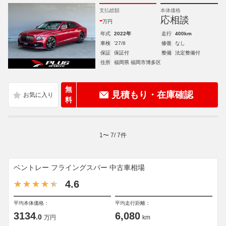
支払総額
本体価格
-
応相談
万円
年式
2022年
走行
400km
車検
'27/8
修復
なし
保証
保証付
整備
法定整備付
住所
福岡県 福岡市博多区
無
見積もり・在庫確認
料
1
〜
7
/
7
件
ベントレー フライングスパー 中古車相場
4.6
平均本体価格：
平均走行距離：
3134
6,080
.0
万円
km