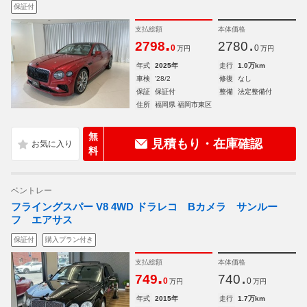
保証付
支払総額
本体価格
.
.
2798
2780
0
0
万円
万円
年式
2025年
走行
1.0万km
車検
'28/2
修復
なし
保証
保証付
整備
法定整備付
住所
福岡県 福岡市東区
無
見積もり・在庫確認
料
ベントレー
フライングスパー V8 4WD ドラレコ Bカメラ サンルー
フ エアサス
保証付
購入プラン付き
支払総額
本体価格
.
.
749
740
0
0
万円
万円
年式
2015年
走行
1.7万km