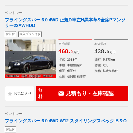
ベントレー
フライングスパー 6.0 4WD 正規D車左H黒本革S全席Pマンソ
リー22AWHDD
保証付
購入プラン付き
支払総額
本体価格
.
.
468
438
0
0
万円
万円
年式
2013年
走行
5.7万km
車検
車検整備付
修復
なし
保証
保証付
整備
法定整備付
住所
福岡県 福津市
無
見積もり・在庫確認
料
ベントレー
フライングスパー 6.0 4WD W12 スタイリングスペック B＆O
保証付