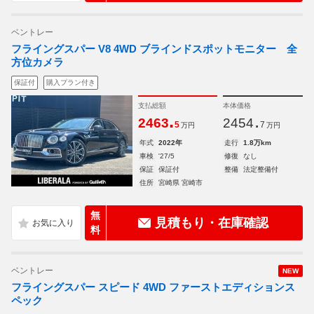
ベントレー
フライングスパー V8 4WD ブラインドスポットモニター 全
方位カメラ
保証付
購入プラン付き
支払総額
本体価格
.
.
2463
2454
5
7
万円
万円
年式
2022年
走行
1.8万km
車検
'27/5
修復
なし
保証
保証付
整備
法定整備付
住所
宮崎県 宮崎市
無
見積もり・在庫確認
料
ベントレー
NEW
フライングスパー スピード 4WD ファーストエディションス
ペック